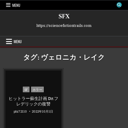
Skip
MENU
to
content
SFX
https://sciencefictiontrails.com
MENU
タグ:
ヴェロニカ・レイク
Posted
SF
ホラー
in
ヒットラー蘇生計画 Dr.フ
レデリックの復讐
phi72110
2022年10月1日