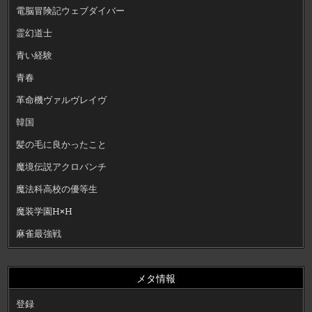
電脳冒険記ウェブダイバー
霊幻道士
青い経験
青春
革命機ヴァルヴレイヴ
韓国
髪の毛に良かったこと
魔境伝説アクロバンチ
魔法科高校の優等生
魔装学園H×H
麻雀最強戦
メタ情報
登録