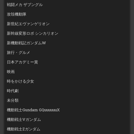
戦闘メカ ザブングル
攻殻機動隊
新世紀エヴァンゲリオン
新幹線変形ロボ シンカリオン
新機動戦記ガンダムW
旅行・グルメ
日本アカデミー賞
映画
時をかける少女
時代劇
未分類
機動戦士Gundam GQuuuuuuX
機動戦士Vガンダム
機動戦士Zガンダム