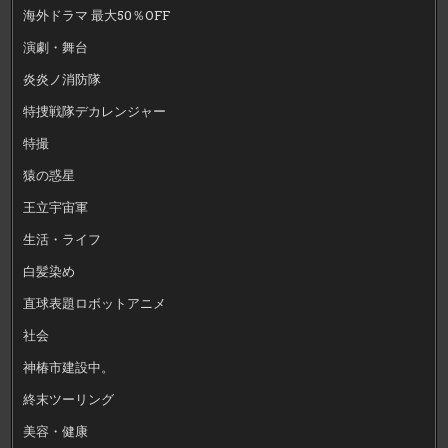
海外ドラマ 最大50％OFF
演劇・舞台
炎炎ノ消防隊
特捜戦隊デカレンジャー
特撮
猿の惑星
王立宇宙軍
生活・ライフ
白髪染め
直球表題ロボットアニメ
社会
神椿市建設中。
終末ツーリング
美容・健康