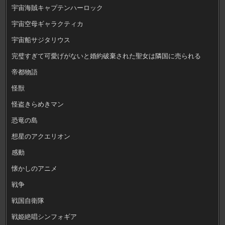
宇宙海賊キャプテンハーロック
宇宙空母ギャラクティカ
宇宙船サジタリウス
完璧すぎて可愛げがないと婚約破棄された聖女は隣国に売られる
帝都物語
怪獣
怪盗きらめきマン
恐竜の島
想星のアクエリオン
感動
懐かしのアニメ
戦争
戦国自衛隊
戦姫絶唱シンフォギア