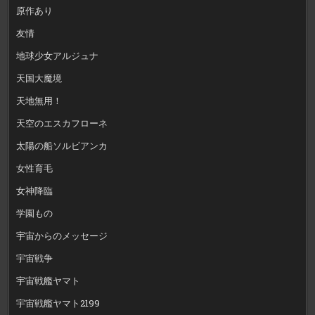
原作あり
友情
地球少女アルジュナ
天国大魔境
天地無用！
天空のエスカフローネ
太陽の船ソルビアンカ
女性育毛
女神降臨
学園もの
宇宙からのメッセージ
宇宙戦争
宇宙戦艦ヤマト
宇宙戦艦ヤマト2199