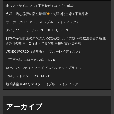
未来人 #サイエンス #宇宙時代 #ゆっくり解説
火星に潜む秘密の防空壕
#火星 #防空壕 #宇宙探査
サイボーグ009 ネメシス （ブルーレイディスク）
ダイナソー・ワールド REBIRTH:リバース
日本の宇宙開発の未来のために集結した14の技 －複数波長赤外線観
測超小型衛星 Z-Sat －革新的衛星技術実証２号機
JUNK WORLD（通常版）（ブルーレイディスク）
『宇宙の法-エローヒム編-』DVD
65/シックスティ・ファイブ スペシャル・プライス
映画ラストマン-FIRST LOVE-
地球防衛軍 4Kリマスター （ブルーレイディスク）
アーカイブ