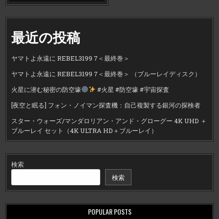
最近の投稿
ヤマトよ永遠に REBEL3199 7＜最終巻＞
ヤマトよ永遠に REBEL3199 7＜最終巻＞ （ブルーレイディスク）
火星に潜む秘密の防空壕
#火星 #防空壕 #宇宙探査
[夜空と眠る] フォン・ノイマン探査機：自己複製する銀河の探検者
スター・ウォーズ/マンダロリアン・アンド・グローグー 4K UHD ＋
ブルーレイ セット（4K ULTRA HD＋ブルーレイ）
検索
検索
POPULAR POSTS