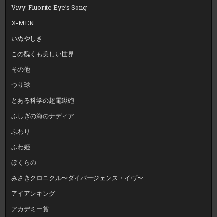
Vivy-Fluorite Eye’s Song
X-MEN
いぬやしき
この醜くも美しい世界
その他
つり球
とある科学の超電磁砲
ふしぎの海のナディア
ふわり
ふわ姫
ぼくらの
みさきクロニクル〜ダイバージェンス・イヴ〜
アイアンキング
アカデミー賞