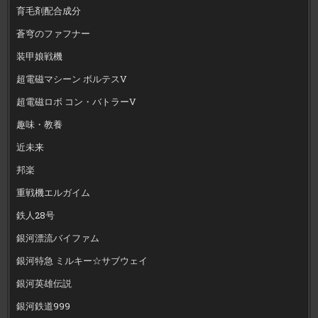
育毛剤配合成分
蒼穹のファフナー
装甲娘戦機
超電磁マシーン ボルテスV
超電磁ロボ コン・バトラーV
趣味・教養
近未来
邦楽
重戦機エルガイム
鉄人28号
銀河漂流バイファム
銀河特急 ミルキー☆サブウェイ
銀河英雄伝説
銀河鉄道999