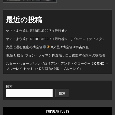
最近の投稿
ヤマトよ永遠に REBEL3199 7＜最終巻＞
ヤマトよ永遠に REBEL3199 7＜最終巻＞ （ブルーレイディスク）
火星に潜む秘密の防空壕
#火星 #防空壕 #宇宙探査
[夜空と眠る] フォン・ノイマン探査機：自己複製する銀河の探検者
スター・ウォーズ/マンダロリアン・アンド・グローグー 4K UHD ＋
ブルーレイ セット（4K ULTRA HD＋ブルーレイ）
検索
検索
POPULAR POSTS