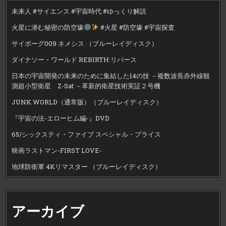
未来人 #サイエンス #宇宙時代 #ゆっくり解説
火星に潜む秘密の防空壕
#火星 #防空壕 #宇宙探査
サイボーグ009 ネメシス （ブルーレイディスク）
ダイナソー・ワールド REBIRTH:リバース
日本の宇宙開発の未来のために集結した14の技 －複数波長赤外線観
測超小型衛星 Z-Sat －革新的衛星技術実証２号機
JUNK WORLD（通常版）（ブルーレイディスク）
『宇宙の法-エローヒム編-』DVD
65/シックスティ・ファイブ スペシャル・プライス
映画ラストマン-FIRST LOVE-
地球防衛軍 4Kリマスター （ブルーレイディスク）
アーカイブ