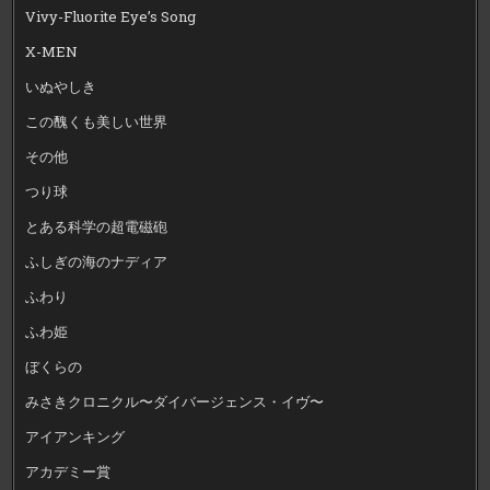
Vivy-Fluorite Eye’s Song
X-MEN
いぬやしき
この醜くも美しい世界
その他
つり球
とある科学の超電磁砲
ふしぎの海のナディア
ふわり
ふわ姫
ぼくらの
みさきクロニクル〜ダイバージェンス・イヴ〜
アイアンキング
アカデミー賞