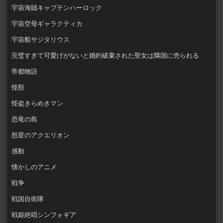
宇宙海賊キャプテンハーロック
宇宙空母ギャラクティカ
宇宙船サジタリウス
完璧すぎて可愛げがないと婚約破棄された聖女は隣国に売られる
帝都物語
怪獣
怪盗きらめきマン
恐竜の島
想星のアクエリオン
感動
懐かしのアニメ
戦争
戦国自衛隊
戦姫絶唱シンフォギア