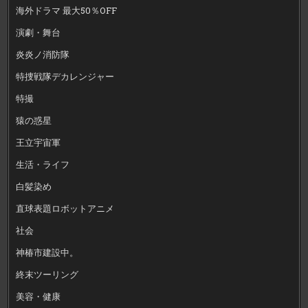
海外ドラマ 最大50％OFF
演劇・舞台
炎炎ノ消防隊
特捜戦隊デカレンジャー
特撮
猿の惑星
王立宇宙軍
生活・ライフ
白髪染め
直球表題ロボットアニメ
社会
神椿市建設中。
終末ツーリング
美容・健康