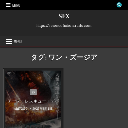
Skip
MENU
to
content
SFX
https://sciencefictiontrails.com
MENU
タグ:
ワン・ズージア
Posted
SF
in
アース・レスキュー・デイ
phi72110
2023年8月1日