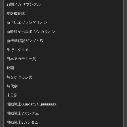
戦闘メカ ザブングル
攻殻機動隊
新世紀エヴァンゲリオン
新幹線変形ロボ シンカリオン
新機動戦記ガンダムW
旅行・グルメ
日本アカデミー賞
映画
時をかける少女
時代劇
未分類
機動戦士Gundam GQuuuuuuX
機動戦士Vガンダム
機動戦士Zガンダム