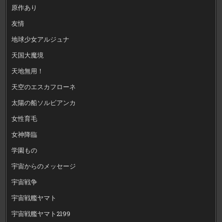
原作あり
友情
地球少女アルジュナ
天国大魔境
天地無用！
天空のエスカフローネ
太陽の船ソルビアンカ
女性育毛
女神降臨
学園もの
宇宙からのメッセージ
宇宙戦争
宇宙戦艦ヤマト
宇宙戦艦ヤマト2199