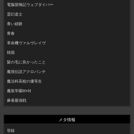
電脳冒険記ウェブダイバー
霊幻道士
青い経験
青春
革命機ヴァルヴレイヴ
韓国
髪の毛に良かったこと
魔境伝説アクロバンチ
魔法科高校の優等生
魔装学園H×H
麻雀最強戦
メタ情報
登録