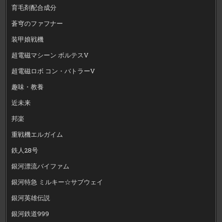
育毛剤配合成分
蒼穹のファフナー
装甲娘戦機
超電磁マシーン ボルテスV
超電磁ロボ コン・バトラーV
趣味・教養
近未来
邦楽
重戦機エルガイム
鉄人28号
銀河漂流バイファム
銀河特急 ミルキー☆サブウェイ
銀河英雄伝説
銀河鉄道999