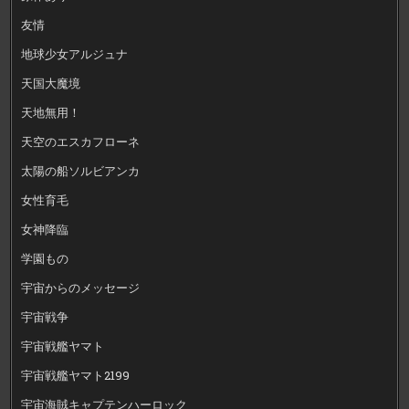
友情
地球少女アルジュナ
天国大魔境
天地無用！
天空のエスカフローネ
太陽の船ソルビアンカ
女性育毛
女神降臨
学園もの
宇宙からのメッセージ
宇宙戦争
宇宙戦艦ヤマト
宇宙戦艦ヤマト2199
宇宙海賊キャプテンハーロック