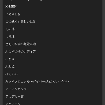
X-MEN
いぬやしき
この醜くも美しい世界
その他
つり球
とある科学の超電磁砲
ふしぎの海のナディア
ふわり
ふわ姫
ぼくらの
みさきクロニクル〜ダイバージェンス・イヴ〜
アイアンキング
アカデミー賞
アクアマン