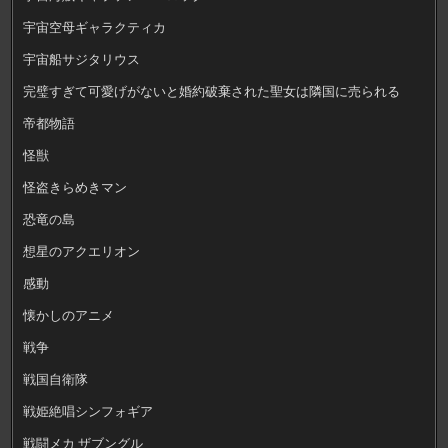
宇宙空母ギャラクティカ
宇宙船サジタリウス
完璧すぎて可愛げがないと婚約破棄された聖女は隣国に売られる
帝都物語
怪獣
怪盗きらめきマン
恐竜の島
想星のアクエリオン
感動
懐かしのアニメ
戦争
戦国自衛隊
戦姫絶唱シンフォギア
戦闘メカ ザブングル