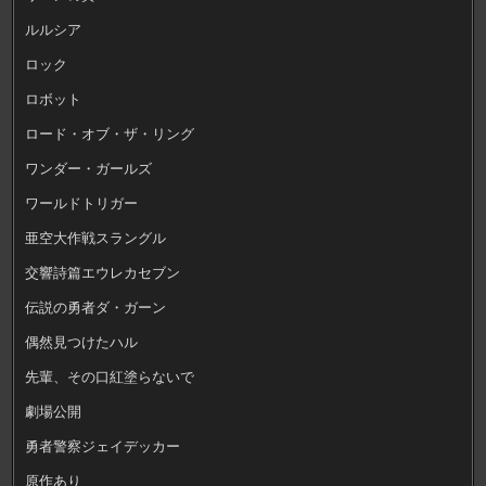
ルルシア
ロック
ロボット
ロード・オブ・ザ・リング
ワンダー・ガールズ
ワールドトリガー
亜空大作戦スラングル
交響詩篇エウレカセブン
伝説の勇者ダ・ガーン
偶然見つけたハル
先輩、その口紅塗らないで
劇場公開
勇者警察ジェイデッカー
原作あり