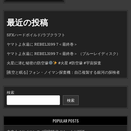
最近の投稿
SFXハードボイルド/ラブクラフト
ヤマトよ永遠に REBEL3199 7＜最終巻＞
ヤマトよ永遠に REBEL3199 7＜最終巻＞ （ブルーレイディスク）
火星に潜む秘密の防空壕
#火星 #防空壕 #宇宙探査
[夜空と眠る] フォン・ノイマン探査機：自己複製する銀河の探検者
検索
検索
POPULAR POSTS