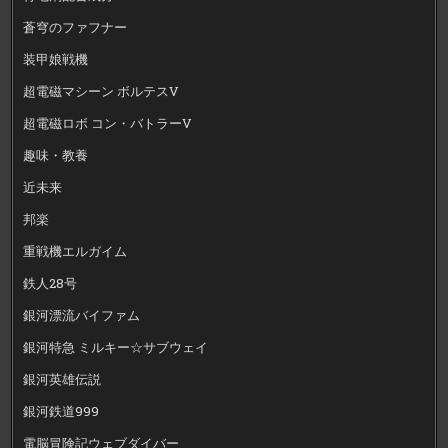
蒼穹のファフナー
装甲娘戦機
超電磁マシーン ボルテスV
超電磁ロボ コン・バトラーV
趣味・教養
近未来
邦楽
重戦機エルガイム
鉄人28号
銀河漂流バイファム
銀河特急 ミルキー☆サブウェイ
銀河英雄伝説
銀河鉄道999
電脳冒険記ウェブダイバー