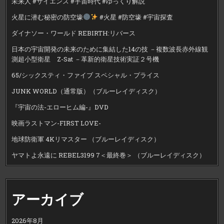
未来人 #サイエンス #宇宙時代 #ゆっくり解説
火星に潜む秘密の防空壕
#火星 #防空壕 #宇宙探査
ダイナソー・ワールド REBIRTH:リバース
日本の宇宙開発の未来のために集結した14の技 －複数波長赤外線観
測超小型衛星 Z-Sat －革新的衛星技術実証２号機
65/シックスティ・ファイブ スペシャル・プライス
JUNK WORLD（通常版）（ブルーレイディスク）
『宇宙の法-エローヒム編-』DVD
映画ラストマン-FIRST LOVE-
地球防衛軍 4Kリマスター （ブルーレイディスク）
ヤマトよ永遠に REBEL3199 7＜最終巻＞ （ブルーレイディスク）
アーカイブ
2026年8月