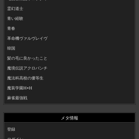
霊幻道士
青い経験
青春
革命機ヴァルヴレイヴ
韓国
髪の毛に良かったこと
魔境伝説アクロバンチ
魔法科高校の優等生
魔装学園H×H
麻雀最強戦
メタ情報
登録