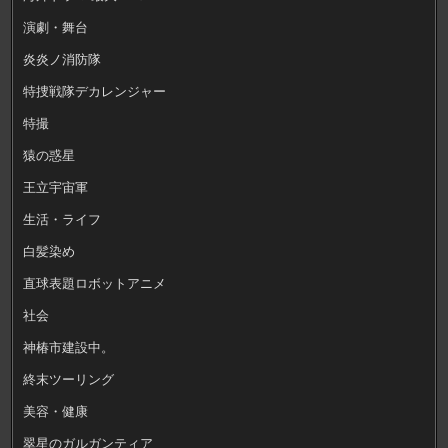
演劇・舞台
炎炎ノ消防隊
特捜戦隊デカレンジャー
特撮
猿の惑星
王立宇宙軍
生活・ライフ
白髪染め
直球表題ロボットアニメ
社会
神椿市建設中。
終末ツーリング
美容・健康
翠星のガルガンティア