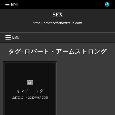
Skip
MENU
to
content
SFX
https://sciencefictiontrails.com
MENU
タグ:
ロバート・アームストロング
Posted
SF
in
キング・コング
phi72110
2022年9月20日