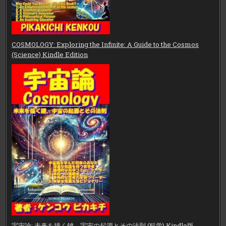
COSMOLOGY: Exploring the Infinite: A Guide to the Cosmos
(Science) Kindle Edition
宇宙論: 未来を描く鍵、宇宙の起源とその法則 (科学) Kindle版