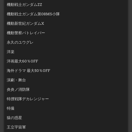
機動戦士ガンダムZZ
機動戦士ガンダム第08MS小隊
機動新世紀ガンダムX
機動警察パトレイバー
永久のユウグレ
洋楽
洋画最大60％OFF
海外ドラマ 最大50％OFF
演劇・舞台
炎炎ノ消防隊
特捜戦隊デカレンジャー
特撮
猿の惑星
王立宇宙軍