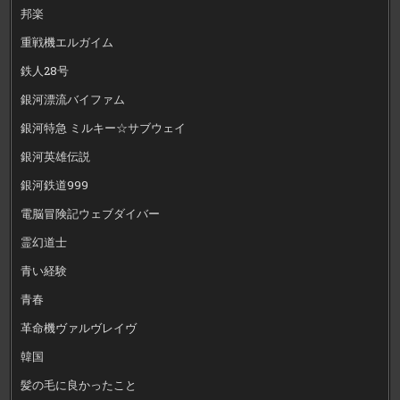
邦楽
重戦機エルガイム
鉄人28号
銀河漂流バイファム
銀河特急 ミルキー☆サブウェイ
銀河英雄伝説
銀河鉄道999
電脳冒険記ウェブダイバー
霊幻道士
青い経験
青春
革命機ヴァルヴレイヴ
韓国
髪の毛に良かったこと