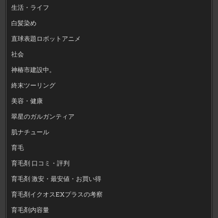
生活・ライフ
白髪染め
直球表題ロボットアニメ
社会
神椿市建設中。
終末ツーリング
美容・健康
翠星のガルガンティア
肌ナチュール
育毛
育毛剤 口コミ・評判
育毛剤 激安・最安値・お買い得
育毛剤イクオスEXプラスの考察
育毛剤内容量