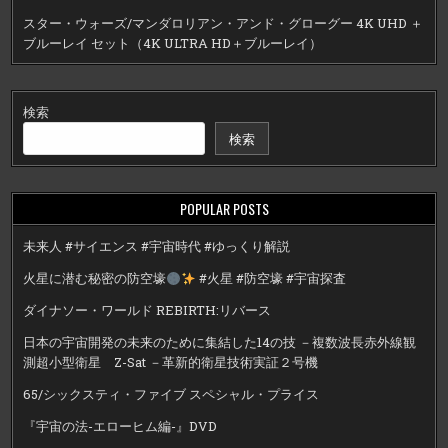
スター・ウォーズ/マンダロリアン・アンド・グローグー 4K UHD ＋
ブルーレイ セット（4K ULTRA HD＋ブルーレイ）
検索
検索
POPULAR POSTS
未来人 #サイエンス #宇宙時代 #ゆっくり解説
火星に潜む秘密の防空壕
#火星 #防空壕 #宇宙探査
ダイナソー・ワールド REBIRTH:リバース
日本の宇宙開発の未来のために集結した14の技 －複数波長赤外線観
測超小型衛星 Z-Sat －革新的衛星技術実証２号機
65/シックスティ・ファイブ スペシャル・プライス
『宇宙の法-エローヒム編-』DVD