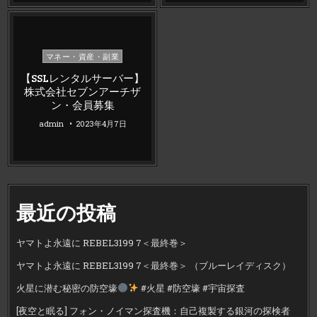
Posted
マネー・資産・副業
in
【SSLレンタルサーバー】
株式会社セブンアーチザ
ン・会員募集
admin
2023年4月7日
最近の投稿
ヤマトよ永遠に REBEL3199 7＜最終巻＞
ヤマトよ永遠に REBEL3199 7＜最終巻＞ （ブルーレイディスク）
火星に潜む秘密の防空壕
#火星 #防空壕 #宇宙探査
[夜空と眠る] フォン・ノイマン探査機：自己複製する銀河の探検者