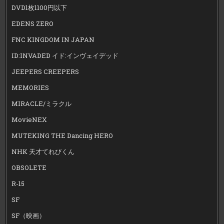
DVD1枚1100円以下
EDENS ZERO
FNC KINGDOM IN JAPAN
ID:INVADED イド:インヴェイデッド
JEEPERS CREEPERS
MEMORIES
MIRACLE/ミラクル
MovieNEX
MUTEKING THE Dancing HERO
NHK 天才てれびくん
OBSOLETE
R-15
SF
SF（映画）