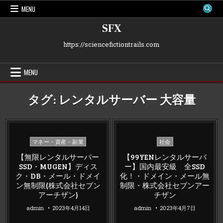
Skip
MENU
to
content
SFX
https://sciencefictiontrails.com
MENU
タグ:
レンタルサーバー 大容量
Posted
Posted
マネー・資産・副業
社会
in
in
【無限レンタルサーバー
【99YENレンタルサーバ
SSD・MUGEN】ディス
ー】国内最安級 全SSD
ク・DB・メール・ドメイ
化！・ドメイン・メール無
ン無制限(株式会社セブン
制限・株式会社セブンアー
アーチザン)
チザン
admin
2023年4月14日
admin
2023年4月7日