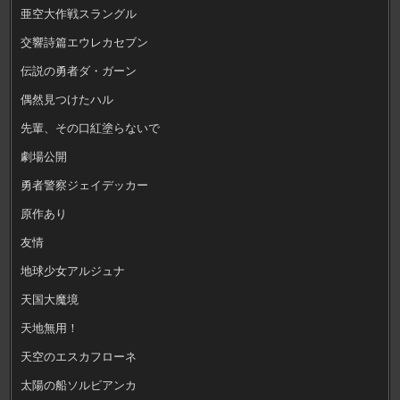
亜空大作戦スラングル
交響詩篇エウレカセブン
伝説の勇者ダ・ガーン
偶然見つけたハル
先輩、その口紅塗らないで
劇場公開
勇者警察ジェイデッカー
原作あり
友情
地球少女アルジュナ
天国大魔境
天地無用！
天空のエスカフローネ
太陽の船ソルビアンカ