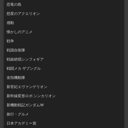
恐竜の島
想星のアクエリオン
感動
懐かしのアニメ
戦争
戦国自衛隊
戦姫絶唱シンフォギア
戦闘メカ ザブングル
攻殻機動隊
新世紀エヴァンゲリオン
新幹線変形ロボ シンカリオン
新機動戦記ガンダムW
旅行・グルメ
日本アカデミー賞