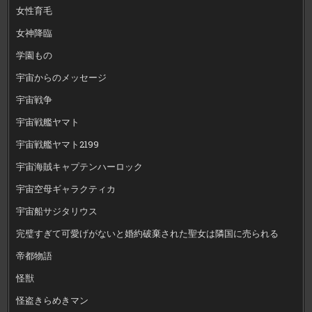
女性育毛
女神降臨
学園もの
宇宙からのメッセージ
宇宙戦争
宇宙戦艦ヤマト
宇宙戦艦ヤマト2199
宇宙海賊キャプテンハーロック
宇宙空母ギャラクティカ
宇宙船サジタリウス
完璧すぎて可愛げがないと婚約破棄された聖女は隣国に売られる
帝都物語
怪獣
怪盗きらめきマン