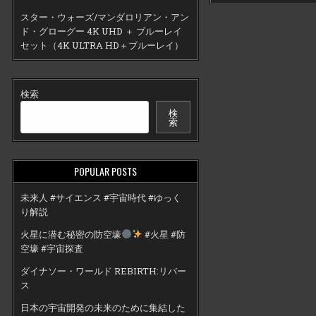
スター・ウォーズ/マンダロリアン・アン
ド・グローグー 4K UHD ＋ ブルーレイ
セット（4K ULTRA HD＋ブルーレイ）
検索
検
索
POPULAR POSTS
未来人 #サイエンス #宇宙時代 #ゆっく
り解説
火星に潜む秘密の防空壕
#火星 #防
空壕 #宇宙探査
ダイナソー・ワールド REBIRTH:リバー
ス
日本の宇宙開発の未来のために集結した