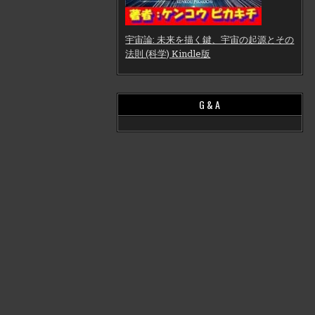
宇宙論: 未来を描く鍵、宇宙の起源とその
法則 (科学) Kindle版
G & A