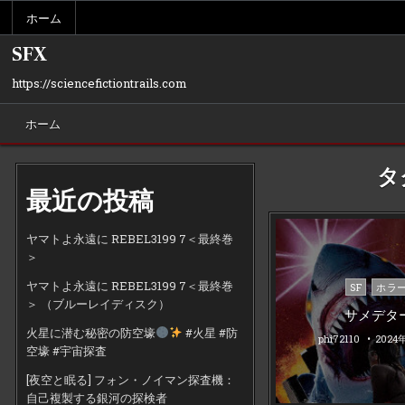
Skip
ホーム
to
content
SFX
https://sciencefictiontrails.com
ホーム
タ
最近の投稿
ヤマトよ永遠に REBEL3199 7＜最終巻
＞
ヤマトよ永遠に REBEL3199 7＜最終巻
Posted
SF
ホラ
＞ （ブルーレイディスク）
in
サメデタ
火星に潜む秘密の防空壕
#火星 #防
phi72110
2024
空壕 #宇宙探査
[夜空と眠る] フォン・ノイマン探査機：
自己複製する銀河の探検者