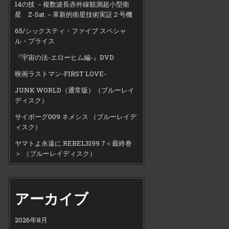
14の技 －複数波長赤外線観測超小型衛
星 Z-Sat －革新的衛星技術実証２号機
65/シックスティ・ファイブ スペシャ
ル・プライス
『宇宙の法-エローヒム編-』DVD
映画ラストマン-FIRST LOVE-
JUNK WORLD（通常版）（ブルーレイ
ディスク）
サイボーグ009 ネメシス （ブルーレイデ
ィスク）
ヤマトよ永遠に REBEL3199 7＜最終巻
＞ （ブルーレイディスク）
アーカイブ
2026年8月