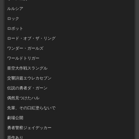
ルルシア
ロック
ロボット
ロード・オブ・ザ・リング
ワンダー・ガールズ
ワールドトリガー
亜空大作戦スラングル
交響詩篇エウレカセブン
伝説の勇者ダ・ガーン
偶然見つけたハル
先輩、その口紅塗らないで
劇場公開
勇者警察ジェイデッカー
原作あり