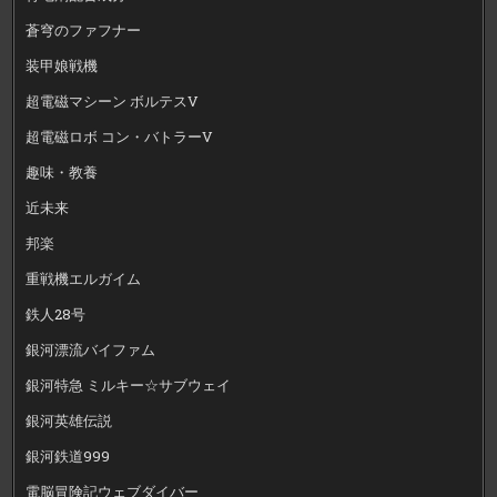
蒼穹のファフナー
装甲娘戦機
超電磁マシーン ボルテスV
超電磁ロボ コン・バトラーV
趣味・教養
近未来
邦楽
重戦機エルガイム
鉄人28号
銀河漂流バイファム
銀河特急 ミルキー☆サブウェイ
銀河英雄伝説
銀河鉄道999
電脳冒険記ウェブダイバー