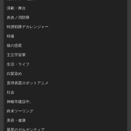
演劇・舞台
炎炎ノ消防隊
特捜戦隊デカレンジャー
特撮
猿の惑星
王立宇宙軍
生活・ライフ
白髪染め
直球表題ロボットアニメ
社会
神椿市建設中。
終末ツーリング
美容・健康
翠星のガルガンティア