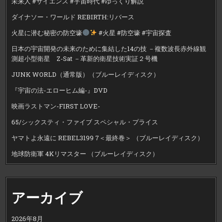
未来人 #サイエンス #宇宙時代 #ゆっくり解説
ダイナソー・ワールド REBIRTH:リバース
火星に潜む秘密の防空壕
#火星 #防空壕 #宇宙探査
日本の宇宙開発の未来のために集結した14の技 －複数波長赤外線観
測超小型衛星 Z-Sat －革新的衛星技術実証２号機
JUNK WORLD（通常版）（ブルーレイディスク）
『宇宙の法-エローヒム編-』DVD
映画ラストマン-FIRST LOVE-
65/シックスティ・ファイブ スペシャル・プライス
ヤマトよ永遠に REBEL3199 7＜最終巻＞ （ブルーレイディスク）
地球防衛軍 4Kリマスター （ブルーレイディスク）
アーカイブ
2026年8月