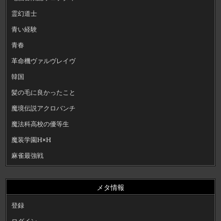
霊幻道士
青い経験
青春
革命機ヴァルヴレイヴ
韓国
髪の毛に良かったこと
魔境伝説アクロバンチ
魔法科高校の優等生
魔装学園H×H
麻雀最強戦
メタ情報
登録