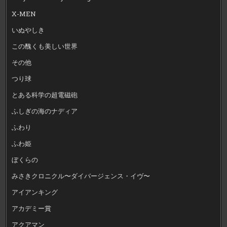
X-MEN
いぬやしき
この醜くも美しい世界
その他
つり球
とある科学の超電磁砲
ふしぎの海のナディア
ふわり
ふわ姫
ぼくらの
みさきクロニクル〜ダイバージェンス・イヴ〜
アイアンキング
アカデミー賞
アクアマン