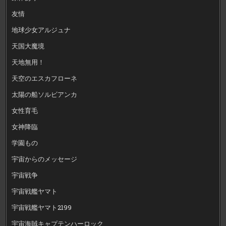
友情
地球少女アルジュナ
天国大魔境
天地無用！
天空のエスカフローネ
太陽の船ソルビアンカ
女性育毛
女神降臨
学園もの
宇宙からのメッセージ
宇宙戦争
宇宙戦艦ヤマト
宇宙戦艦ヤマト2199
宇宙海賊キャプテンハーロック