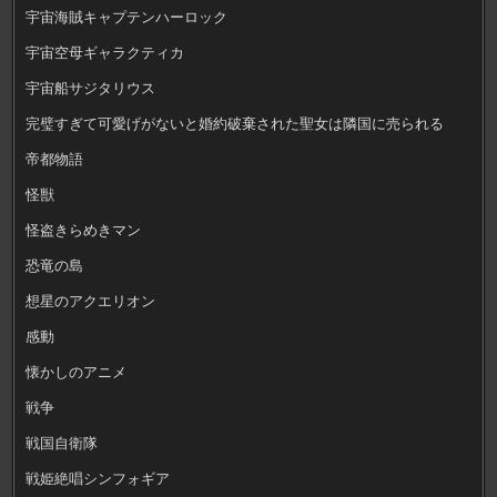
宇宙海賊キャプテンハーロック
宇宙空母ギャラクティカ
宇宙船サジタリウス
完璧すぎて可愛げがないと婚約破棄された聖女は隣国に売られる
帝都物語
怪獣
怪盗きらめきマン
恐竜の島
想星のアクエリオン
感動
懐かしのアニメ
戦争
戦国自衛隊
戦姫絶唱シンフォギア