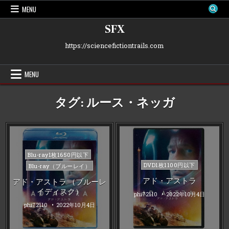
Skip
MENU
to
content
SFX
https://sciencefictiontrails.com
MENU
タグ:
ルース・ネッガ
Posted
Blu-ray1枚1650円以下
in
Posted
DVD1枚1100円以下
Blu-ray（ブルーレイ）
in
アド・アストラ
アド・アストラ （ブルーレ
イディスク）
phi72110
2022年10月4日
phi72110
2022年10月4日