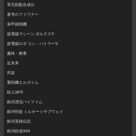
育毛剤配合成分
蒼穹のファフナー
装甲娘戦機
超電磁マシーン ボルテスV
超電磁ロボ コン・バトラーV
趣味・教養
近未来
邦楽
重戦機エルガイム
鉄人28号
銀河漂流バイファム
銀河特急 ミルキー☆サブウェイ
銀河英雄伝説
銀河鉄道999