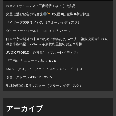
未来人 #サイエンス #宇宙時代 #ゆっくり解説
火星に潜む秘密の防空壕
#火星 #防空壕 #宇宙探査
サイボーグ009 ネメシス （ブルーレイディスク）
ダイナソー・ワールド REBIRTH:リバース
日本の宇宙開発の未来のために集結した14の技 －複数波長赤外線観
測超小型衛星 Z-Sat －革新的衛星技術実証２号機
JUNK WORLD（通常版）（ブルーレイディスク）
『宇宙の法-エローヒム編-』DVD
65/シックスティ・ファイブ スペシャル・プライス
映画ラストマン-FIRST LOVE-
地球防衛軍 4Kリマスター （ブルーレイディスク）
アーカイブ