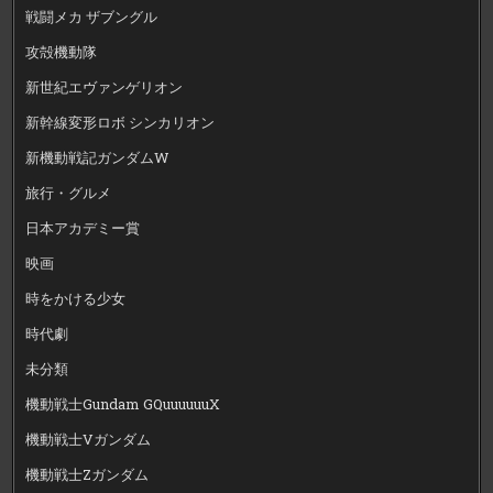
戦闘メカ ザブングル
攻殻機動隊
新世紀エヴァンゲリオン
新幹線変形ロボ シンカリオン
新機動戦記ガンダムW
旅行・グルメ
日本アカデミー賞
映画
時をかける少女
時代劇
未分類
機動戦士Gundam GQuuuuuuX
機動戦士Vガンダム
機動戦士Zガンダム