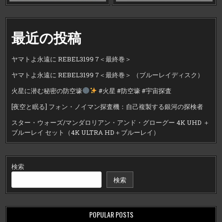
最近の投稿
ヤマトよ永遠に REBEL3199 7＜最終巻＞
ヤマトよ永遠に REBEL3199 7＜最終巻＞ （ブルーレイディスク）
火星に潜む秘密の防空壕
#火星 #防空壕 #宇宙探査
[夜空と眠る] フォン・ノイマン探査機：自己複製する銀河の探検者
スター・ウォーズ/マンダロリアン・アンド・グローグー 4K UHD ＋
ブルーレイ セット（4K ULTRA HD＋ブルーレイ）
検索
検索
POPULAR POSTS