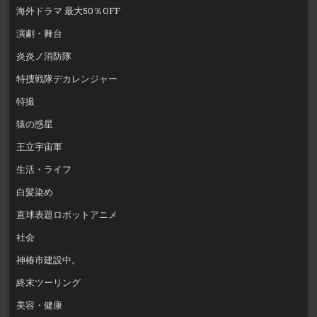
海外ドラマ 最大50％OFF
演劇・舞台
炎炎ノ消防隊
特捜戦隊デカレンジャー
特撮
猿の惑星
王立宇宙軍
生活・ライフ
白髪染め
直球表題ロボットアニメ
社会
神椿市建設中。
終末ツーリング
美容・健康