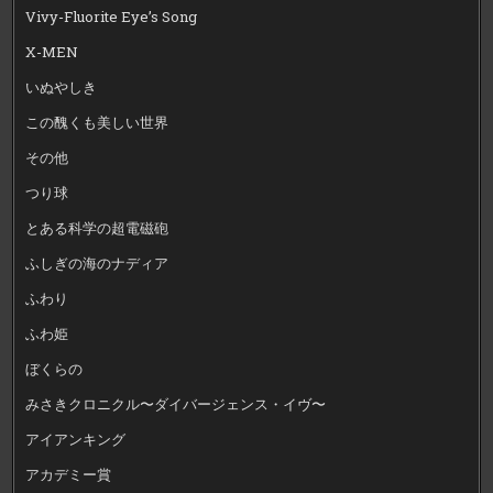
Vivy-Fluorite Eye’s Song
X-MEN
いぬやしき
この醜くも美しい世界
その他
つり球
とある科学の超電磁砲
ふしぎの海のナディア
ふわり
ふわ姫
ぼくらの
みさきクロニクル〜ダイバージェンス・イヴ〜
アイアンキング
アカデミー賞