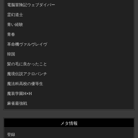
電脳冒険記ウェブダイバー
霊幻道士
青い経験
青春
革命機ヴァルヴレイヴ
韓国
髪の毛に良かったこと
魔境伝説アクロバンチ
魔法科高校の優等生
魔装学園H×H
麻雀最強戦
メタ情報
登録