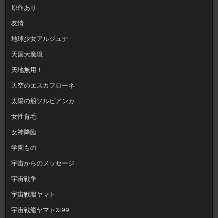
原作あり
友情
地球少女アルジュナ
天国大魔境
天地無用！
天空のエスカフローネ
太陽の船ソルビアンカ
女性育毛
女神降臨
学園もの
宇宙からのメッセージ
宇宙戦争
宇宙戦艦ヤマト
宇宙戦艦ヤマト2199