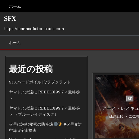
Skip
ホーム
to
content
SFX
https://sciencefictiontrails.com
ホーム
最近の投稿
SFXハードボイルド/ラブクラフト
ヤマトよ永遠に REBEL3199 7＜最終巻
＞
Poste
SF
in
アース・レスキ
ヤマトよ永遠に REBEL3199 7＜最終巻
＞ （ブルーレイディスク）
phi72110
2023
火星に潜む秘密の防空壕
#火星 #防
空壕 #宇宙探査