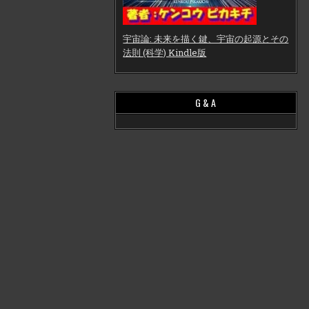
宇宙論: 未来を描く鍵、宇宙の起源とその
法則 (科学) Kindle版
G & A