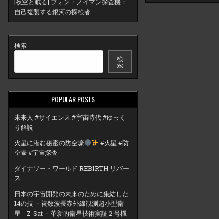
[夜空と眠る] フォン・ノイマン探査機：
自己複製する銀河の探検者
検索
検
索
POPULAR POSTS
未来人 #サイエンス #宇宙時代 #ゆっく
り解説
火星に潜む秘密の防空壕
#火星 #防
空壕 #宇宙探査
ダイナソー・ワールド REBIRTH:リバー
ス
日本の宇宙開発の未来のために集結した
14の技 －複数波長赤外線観測超小型衛
星 Z-Sat －革新的衛星技術実証２号機