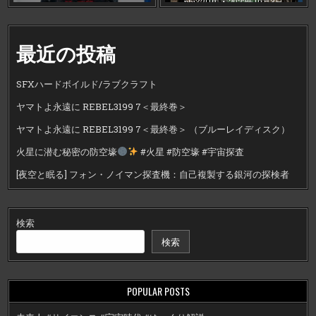
phi72110
2022年10月3日
最近の投稿
SFXハードボイルド/ラブクラフト
ヤマトよ永遠に REBEL3199 7＜最終巻＞
ヤマトよ永遠に REBEL3199 7＜最終巻＞ （ブルーレイディスク）
火星に潜む秘密の防空壕
#火星 #防空壕 #宇宙探査
[夜空と眠る] フォン・ノイマン探査機：自己複製する銀河の探検者
検索
検索
POPULAR POSTS