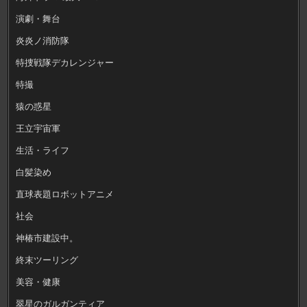
演劇・舞台
炎炎ノ消防隊
特捜戦隊デカレンジャー
特撮
猿の惑星
王立宇宙軍
生活・ライフ
白髪染め
直球表題ロボットアニメ
社会
神椿市建設中。
終末ツーリング
美容・健康
翠星のガルガンティア