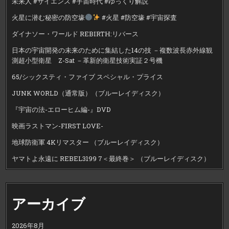
未来人 #サイエンス #宇宙時代 #ゆっくり解説
火星に潜む秘密の防空壕
#火星 #防空壕 #宇宙探査
ダイナソー・ワールド REBIRTH:リバース
日本の宇宙開発の未来のために集結した14の技 －複数波長赤外線観
測超小型衛星 Z-Sat －革新的衛星技術実証２号機
65/シックスティ・ファイブ スペシャル・プライス
JUNK WORLD（通常版）（ブルーレイディスク）
『宇宙の法-エローヒム編-』DVD
映画ラストマン-FIRST LOVE-
地球防衛軍 4Kリマスター （ブルーレイディスク）
ヤマトよ永遠に REBEL3199 7＜最終巻＞ （ブルーレイディスク）
アーカイブ
2026年8月