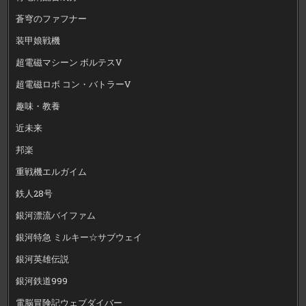
蒼穹のファフナー
装甲娘戦機
超電磁マシーン ボルテスV
超電磁ロボ コン・バトラーV
趣味・教養
近未来
邦楽
重戦機エルガイム
鉄人28号
銀河漂流バイファム
銀河特急 ミルキー☆サブウェイ
銀河英雄伝説
銀河鉄道999
電脳冒険記ウェブダイバー