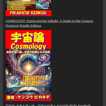
COSMOLOGY: Exploring the Infinite: A Guide to the Cosmos
(Science) Kindle Edition
宇宙論: 未来を描く鍵、宇宙の起源とその法則 (科学) Kindle版