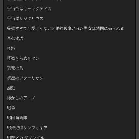
宇宙空母ギャラクティカ
宇宙船サジタリウス
完璧すぎて可愛げがないと婚約破棄された聖女は隣国に売られる
帝都物語
怪獣
怪盗きらめきマン
恐竜の島
想星のアクエリオン
感動
懐かしのアニメ
戦争
戦国自衛隊
戦姫絶唱シンフォギア
戦闘メカ ザブングル