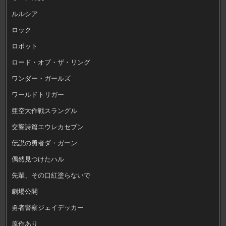
ルルシア
ロック
ロボット
ロード・オブ・ザ・リング
ワンダー・ガールズ
ワールドトリガー
亜空大作戦スラングル
交響詩篇エウレカセブン
伝説の勇者ダ・ガーン
偶然見つけたハル
先輩、その口紅塗らないで
劇場公開
勇者警察ジェイデッカー
原作あり