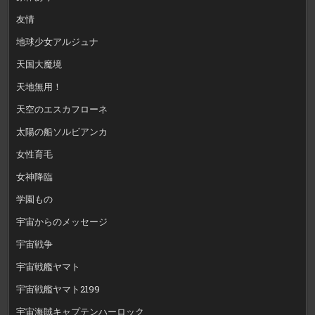
友情
地球少女アルジュナ
天国大魔境
天地無用！
天空のエスカフローネ
太陽の船ソルビアンカ
女性育毛
女神降臨
学園もの
宇宙からのメッセージ
宇宙戦争
宇宙戦艦ヤマト
宇宙戦艦ヤマト2199
宇宙海賊キャプテンハーロック