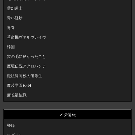
霊幻道士
青い経験
青春
革命機ヴァルヴレイヴ
韓国
髪の毛に良かったこと
魔境伝説アクロバンチ
魔法科高校の優等生
魔装学園H×H
麻雀最強戦
メタ情報
登録