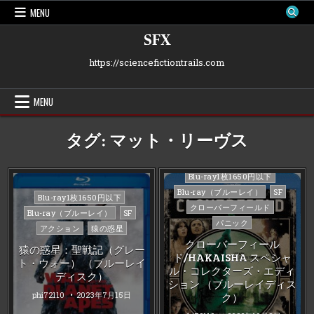
Skip
MENU
to
content
SFX
https://sciencefictiontrails.com
MENU
タグ:
マット・リーヴス
Posted
Blu-ray1枚1650円以下
in
Blu-ray（ブルーレイ）
SF
Posted
Blu-ray1枚1650円以下
クローバーフィールド
in
Blu-ray（ブルーレイ）
SF
パニック
アクション
猿の惑星
クローバーフィール
猿の惑星：聖戦記（グレー
ド/HAKAISHA スペシャ
ト・ウォー） （ブルーレイ
ル・コレクターズ・エディ
ディスク）
ション （ブルーレイディス
phi72110
2023年7月15日
ク）