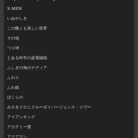
X-MEN
いぬやしき
この醜くも美しい世界
その他
つり球
とある科学の超電磁砲
ふしぎの海のナディア
ふわり
ふわ姫
ぼくらの
みさきクロニクル〜ダイバージェンス・イヴ〜
アイアンキング
アカデミー賞
アクアマン