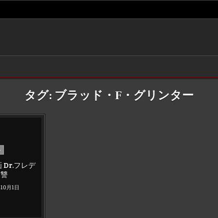
タグ:
ブラッド・F・グリンター
ー
Dr.フレデ
復讐
年10月1日