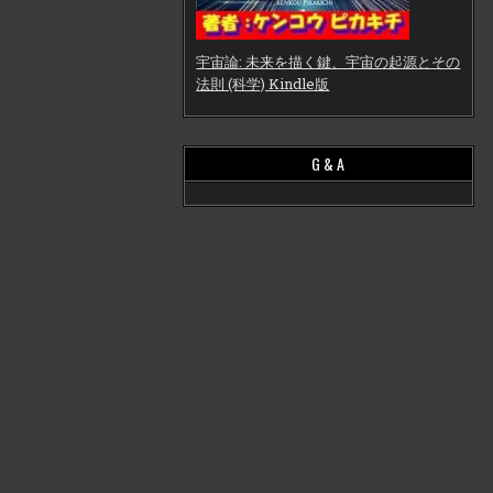
宇宙論: 未来を描く鍵、宇宙の起源とその
法則 (科学) Kindle版
G & A