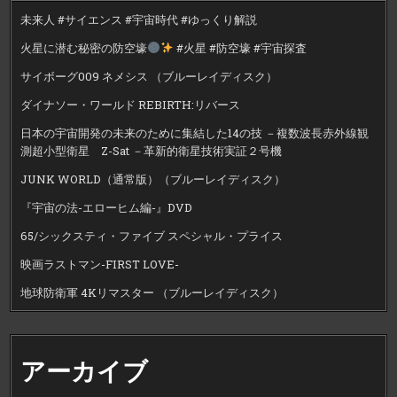
未来人 #サイエンス #宇宙時代 #ゆっくり解説
火星に潜む秘密の防空壕
#火星 #防空壕 #宇宙探査
サイボーグ009 ネメシス （ブルーレイディスク）
ダイナソー・ワールド REBIRTH:リバース
日本の宇宙開発の未来のために集結した14の技 －複数波長赤外線観
測超小型衛星 Z-Sat －革新的衛星技術実証２号機
JUNK WORLD（通常版）（ブルーレイディスク）
『宇宙の法-エローヒム編-』DVD
65/シックスティ・ファイブ スペシャル・プライス
映画ラストマン-FIRST LOVE-
地球防衛軍 4Kリマスター （ブルーレイディスク）
アーカイブ