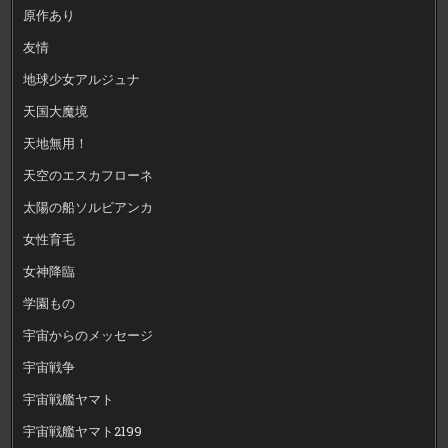
原作あり
友情
地球少女アルジュナ
天国大魔境
天地無用！
天空のエスカフローネ
太陽の船ソルビアンカ
女性育毛
女神降臨
学園もの
宇宙からのメッセージ
宇宙戦争
宇宙戦艦ヤマト
宇宙戦艦ヤマト2199