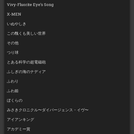
Vivy-Fluorite Eye’s Song
X-MEN
いぬやしき
この醜くも美しい世界
その他
つり球
とある科学の超電磁砲
ふしぎの海のナディア
ふわり
ふわ姫
ぼくらの
みさきクロニクル〜ダイバージェンス・イヴ〜
アイアンキング
アカデミー賞