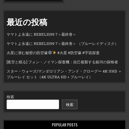
最近の投稿
ヤマトよ永遠に REBEL3199 7＜最終巻＞
ヤマトよ永遠に REBEL3199 7＜最終巻＞ （ブルーレイディスク）
火星に潜む秘密の防空壕
#火星 #防空壕 #宇宙探査
[夜空と眠る] フォン・ノイマン探査機：自己複製する銀河の探検者
スター・ウォーズ/マンダロリアン・アンド・グローグー 4K UHD ＋
ブルーレイ セット（4K ULTRA HD＋ブルーレイ）
検索
検索
POPULAR POSTS