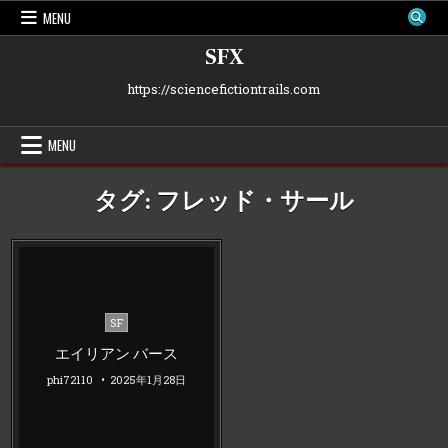
Skip
MENU
to
content
SFX
https://sciencefictiontrails.com
MENU
タグ:
フレッド・サール
Posted
SF
in
エイリアン バース
phi72110
2025年1月28日