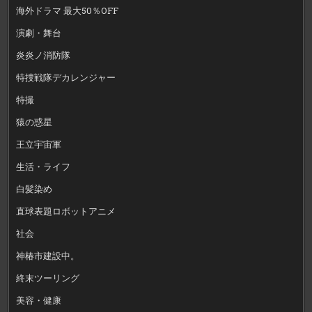
海外ドラマ 最大50％OFF
演劇・舞台
炎炎ノ消防隊
特捜戦隊デカレンジャー
特撮
猿の惑星
王立宇宙軍
生活・ライフ
白髪染め
直球表題ロボットアニメ
社会
神椿市建設中。
終末ツーリング
美容・健康