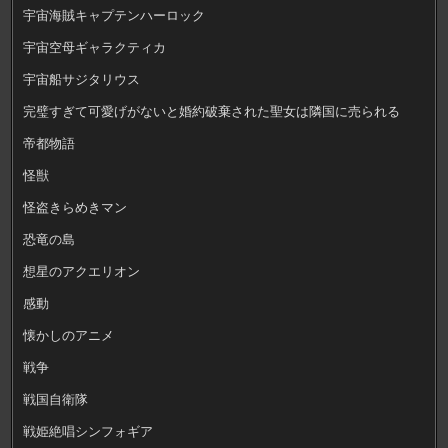
宇宙海賊キャプテンハーロック
宇宙空母ギャラクティカ
宇宙船サジタリウス
完璧すぎて可愛げがないと婚約破棄された聖女は隣国に売られる
帝都物語
怪獣
怪盗きらめきマン
恐竜の島
想星のアクエリオン
感動
懐かしのアニメ
戦争
戦国自衛隊
戦姫絶唱シンフォギア