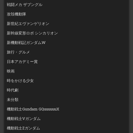
戦闘メカ ザブングル
攻殻機動隊
新世紀エヴァンゲリオン
新幹線変形ロボ シンカリオン
新機動戦記ガンダムW
旅行・グルメ
日本アカデミー賞
映画
時をかける少女
時代劇
未分類
機動戦士Gundam GQuuuuuuX
機動戦士Vガンダム
機動戦士Zガンダム