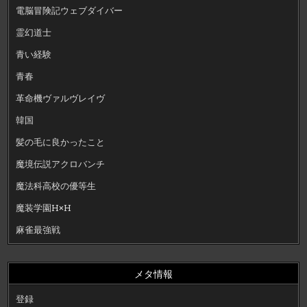
電脳冒険記ウェブダイバー
霊幻道士
青い経験
青春
革命機ヴァルヴレイヴ
韓国
髪の毛に良かったこと
魔境伝説アクロバンチ
魔法科高校の優等生
魔装学園H×H
麻雀最強戦
メタ情報
登録