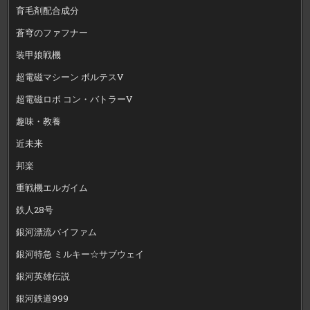
育毛剤配合成分
蒼穹のファフナー
装甲娘戦機
超電磁マシーン ボルテスV
超電磁ロボ コン・バトラーV
趣味・教養
近未来
邦楽
重戦機エルガイム
鉄人28号
銀河漂流バイファム
銀河特急 ミルキー☆サブウェイ
銀河英雄伝説
銀河鉄道999