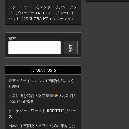
スター・ウォーズ/マンダロリアン・アン
ド・グローグー 4K UHD ＋ ブルーレイ
セット（4K ULTRA HD＋ブルーレイ）
検索
検
索
POPULAR POSTS
未来人 #サイエンス #宇宙時代 #ゆっく
り解説
火星に潜む秘密の防空壕
#火星 #防
空壕 #宇宙探査
ダイナソー・ワールド REBIRTH:リバー
ス
日本の宇宙開発の未来のために集結した