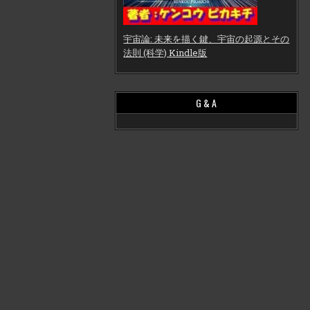
宇宙論: 未来を描く鍵、宇宙の起源とその
法則 (科学) Kindle版
G & A