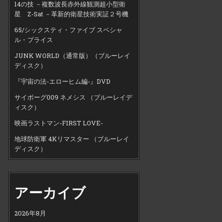
14の技 －複数波長赤外線観測超小型衛
星 Z-Sat －革新的衛星技術実証２号機
65/シックスティ・ファイブ スペシャ
ル・プライス
JUNK WORLD（通常版）（ブルーレイ
ディスク）
『宇宙の法-エローヒム編-』DVD
サイボーグ009 ネメシス （ブルーレイデ
ィスク）
映画ラストマン-FIRST LOVE-
地球防衛軍 4Kリマスター （ブルーレイ
ディスク）
アーカイブ
2026年8月