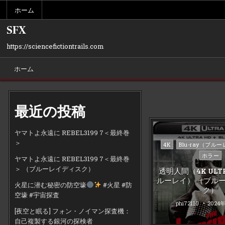
Skip
ホーム
to
content
SFX
https://sciencefictiontrails.com
ホーム
最近の投稿
ヤマトよ永遠に REBEL3199 7＜最終巻
＞
Posted
4K
Blu-ray（ブル
in
ホラー
ヤマトよ永遠に REBEL3199 7＜最終巻
＞ （ブルーレイディスク）
透明人間（4K ULT
ルーレイ） （ブル
火星に潜む秘密の防空壕
#火星 #防
ク）
空壕 #宇宙探査
phi72110
2024
[夜空と眠る] フォン・ノイマン探査機：
自己複製する銀河の探検者