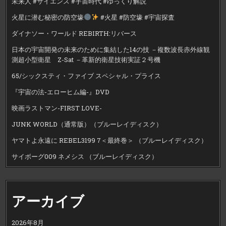
未来人 #サイエンス #宇宙時代 #ゆっくり解説
火星に潜む秘密の防空壕
#火星 #防空壕 #宇宙探査
ダイナソー・ワールド REBIRTH:リバース
日本の宇宙開発の未来のために集結した14の技 －複数波長赤外線観
測超小型衛星 Z-Sat －革新的衛星技術実証２号機
65/シックスティ・ファイブ スペシャル・プライス
『宇宙の法-エローヒム編-』DVD
映画ラストマン-FIRST LOVE-
JUNK WORLD（通常版）（ブルーレイディスク）
ヤマトよ永遠に REBEL3199 7＜最終巻＞ （ブルーレイディスク）
サイボーグ009 ネメシス （ブルーレイディスク）
アーカイブ
2026年8月