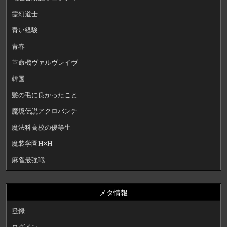
霊幻道士
青い経験
青春
革命機ヴァルヴレイヴ
韓国
髪の毛に良かったこと
魔境伝説アクロバンチ
魔法科高校の優等生
魔装学園H×H
麻雀最強戦
メタ情報
登録