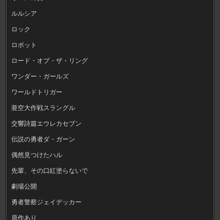
ルルシア
ロック
ロボット
ロード・オブ・ザ・リング
ワンダー・ガールズ
ワールドトリガー
亜空大作戦スラングル
交響詩篇エウレカセブン
伝説の勇者ダ・ガーン
偶然見つけたハル
先輩、その口紅塗らないで
劇場公開
勇者警察ジェイデッカー
原作あり