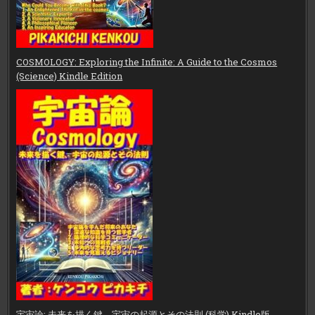
COSMOLOGY: Exploring the Infinite: A Guide to the Cosmos
(Science) Kindle Edition
宇宙論: 未来を描く鍵、宇宙の起源とその法則 (科学) Kindle版