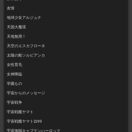
友情
地球少女アルジュナ
天国大魔境
天地無用！
天空のエスカフローネ
太陽の船ソルビアンカ
女性育毛
女神降臨
学園もの
宇宙からのメッセージ
宇宙戦争
宇宙戦艦ヤマト
宇宙戦艦ヤマト2199
宇宙海賊キャプテンハーロック