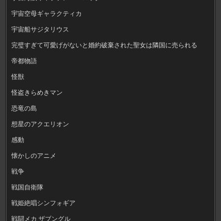
宇宙空母ギャラクティカ
宇宙船サジタリウス
完璧すぎて可愛げがないと婚約破棄された聖女は隣国に売られる
帝都物語
怪獣
怪盗きらめきマン
恐竜の島
想星のアクエリオン
感動
懐かしのアニメ
戦争
戦国自衛隊
戦姫絶唱シンフォギア
戦闘メカ ザブングル