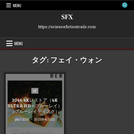
Skip
MENU
to
content
SFX
https://sciencefictiontrails.com
MENU
タグ:
フェイ・ウォン
Posted
SF
in
2046 4Kレストア（4K
ULTRA HD＋ブルーレイ）
（ブルーレイディスク）
phi72110
2023年4月2日