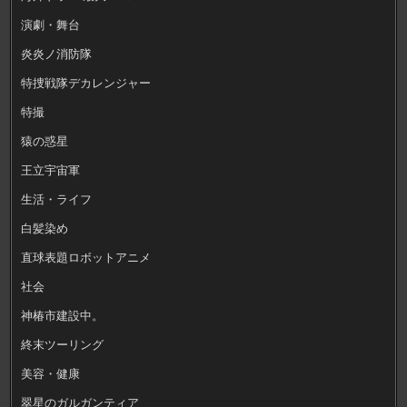
演劇・舞台
炎炎ノ消防隊
特捜戦隊デカレンジャー
特撮
猿の惑星
王立宇宙軍
生活・ライフ
白髪染め
直球表題ロボットアニメ
社会
神椿市建設中。
終末ツーリング
美容・健康
翠星のガルガンティア