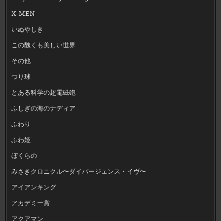
X-MEN
いぬやしき
この醜くも美しい世界
その他
つり球
とある科学の超電磁砲
ふしぎの海のナディア
ふわり
ふわ姫
ぼくらの
みさきクロニクル〜ダイバージェンス・イヴ〜
アイアンキング
アカデミー賞
アクアマン