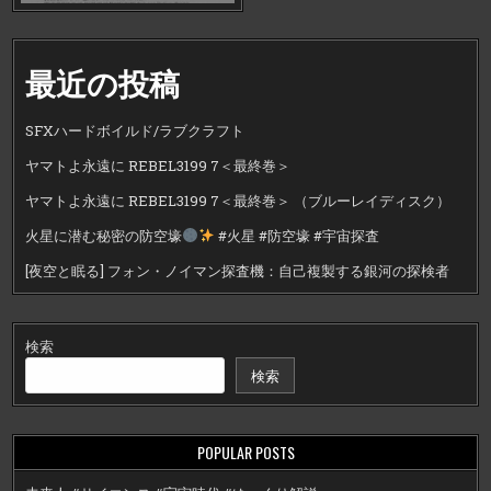
最近の投稿
SFXハードボイルド/ラブクラフト
ヤマトよ永遠に REBEL3199 7＜最終巻＞
ヤマトよ永遠に REBEL3199 7＜最終巻＞ （ブルーレイディスク）
火星に潜む秘密の防空壕
#火星 #防空壕 #宇宙探査
[夜空と眠る] フォン・ノイマン探査機：自己複製する銀河の探検者
検索
検索
POPULAR POSTS