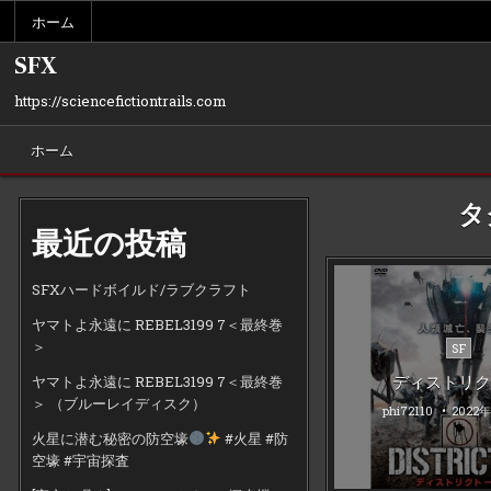
Skip
ホーム
to
content
SFX
https://sciencefictiontrails.com
ホーム
タ
最近の投稿
SFXハードボイルド/ラブクラフト
ヤマトよ永遠に REBEL3199 7＜最終巻
＞
Poste
SF
in
ディストリク
ヤマトよ永遠に REBEL3199 7＜最終巻
＞ （ブルーレイディスク）
phi72110
2022
火星に潜む秘密の防空壕
#火星 #防
空壕 #宇宙探査