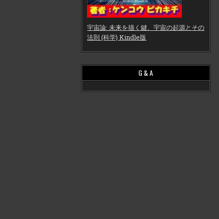
宇宙論: 未来を描く鍵、宇宙の起源とその
法則 (科学) Kindle版
G & A