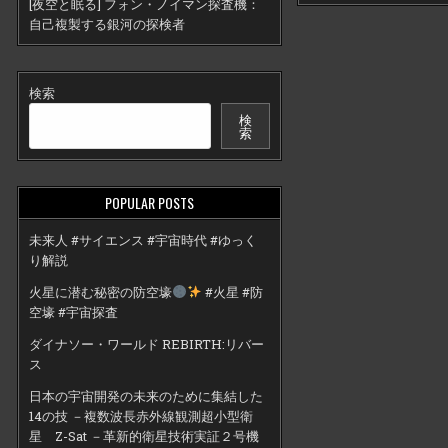
[夜空と眠る] フォン・ノイマン探査機：
自己複製する銀河の探検者
検索
検
索
POPULAR POSTS
未来人 #サイエンス #宇宙時代 #ゆっく
り解説
火星に潜む秘密の防空壕
#火星 #防
空壕 #宇宙探査
ダイナソー・ワールド REBIRTH:リバー
ス
日本の宇宙開発の未来のために集結した
14の技 －複数波長赤外線観測超小型衛
星 Z-Sat －革新的衛星技術実証２号機