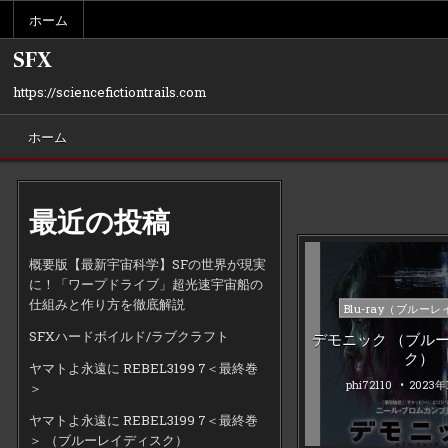
Skip
ホーム
to
content
SFX
https://sciencefictiontrails.com
ホーム
最近の投稿
概要版【最新宇宙科学】SFの世界が現実
に！「ワープドライブ」超光速宇宙船の
仕組みと作り方を徹底解説
Posted
Blu-ray（ブルーレ
in
SFXハードボイルド/ラブクラフト
デモニック （ブル
ク）
ヤマトよ永遠に REBEL3199 7＜最終巻
phi72110
2023年
＞
ヤマトよ永遠に REBEL3199 7＜最終巻
＞ （ブルーレイディスク）