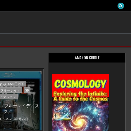
AMAZON KINDLE
d
ray1枚1650円以下
ay（ブルーレイ）
SF
アクション
 （ブルーレイディス
ク）
0
2023年8月22日