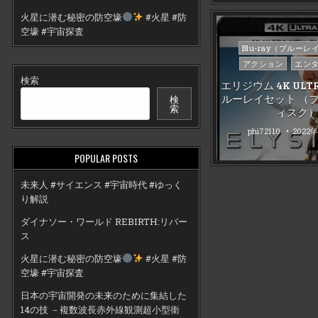
火星に潜む秘密の防空壕
#火星 #防
空壕 #宇宙探査
Posted
Blu-ray（ブルーレ
in
アクション
エン
検索
エリジウム 4K ULTR
ルーレイセット （
検
索
ィスク
phi72110
2022
POPULAR POSTS
未来人 #サイエンス #宇宙時代 #ゆっく
り解説
ダイナソー・ワールド REBIRTH:リバー
ス
火星に潜む秘密の防空壕
#火星 #防
空壕 #宇宙探査
日本の宇宙開発の未来のために集結した
14の技 －複数波長赤外線観測超小型衛