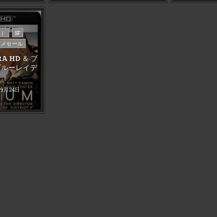
イ）
SF
タメセール
A HD ＆ ブ
ブルーレイデ
）
年9月24日