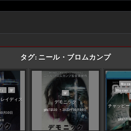
タグ:
ニール・ブロムカンプ
Poste
Blu-
in
イ）
SF
Blu-r
Posted
SF
in
ーレイディス
デモニック
チャッピー
phi72110
2023年10月10日
10月10日
phi7211