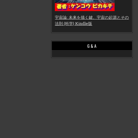
宇宙論: 未来を描く鍵、宇宙の起源とその
法則 (科学) Kindle版
G & A