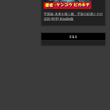
宇宙論: 未来を描く鍵、宇宙の起源とその
法則 (科学) Kindle版
G & A