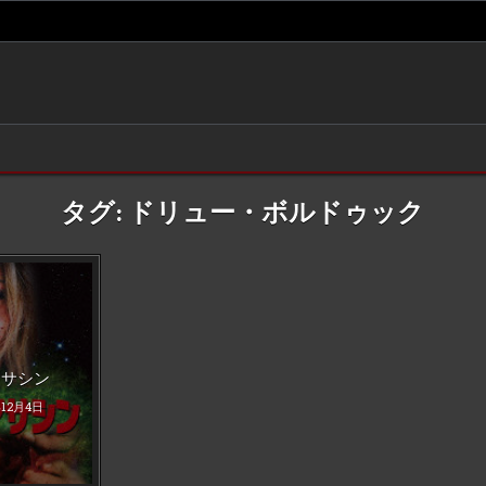
タグ:
ドリュー・ボルドゥック
d
アサシン
年12月4日