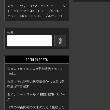
スター・ウォーズ/マンダロリアン・アン
ド・グローグー 4K UHD ＋ ブルーレイ
セット（4K ULTRA HD＋ブルーレイ）
検索
検
索
POPULAR POSTS
未来人 #サイエンス #宇宙時代 #ゆっく
り解説
火星に潜む秘密の防空壕
#火星 #防
空壕 #宇宙探査
ダイナソー・ワールド REBIRTH:リバー
ス
日本の宇宙開発の未来のために集結した