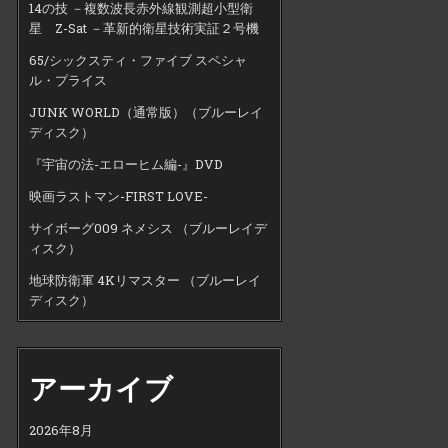
14の技 －複数波長赤外線観測超小型衛
星 Z-Sat －革新的衛星技術実証２号機
65/シックスティ・ファイブ スペシャ
ル・プライス
JUNK WORLD（通常版）（ブルーレイ
ディスク）
『宇宙の法-エローヒム編-』DVD
映画ラストマン-FIRST LOVE-
サイボーグ009 ネメシス （ブルーレイデ
ィスク）
地球防衛軍 4Kリマスター （ブルーレイ
ディスク）
アーカイブ
2026年8月