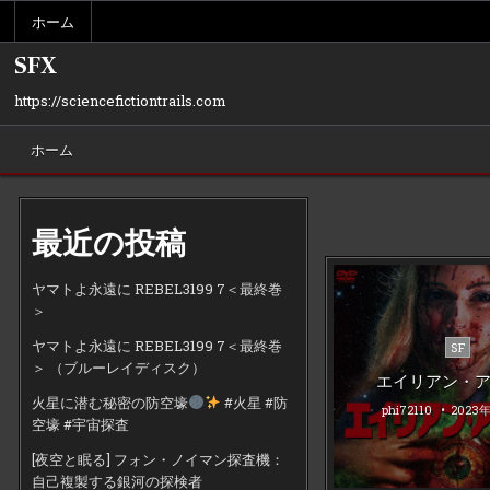
Skip
ホーム
to
content
SFX
https://sciencefictiontrails.com
ホーム
最近の投稿
ヤマトよ永遠に REBEL3199 7＜最終巻
＞
ヤマトよ永遠に REBEL3199 7＜最終巻
Poste
SF
＞ （ブルーレイディスク）
in
エイリアン・
火星に潜む秘密の防空壕
#火星 #防
phi72110
2023
空壕 #宇宙探査
[夜空と眠る] フォン・ノイマン探査機：
自己複製する銀河の探検者