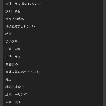
海外ドラマ 最大50％OFF
演劇・舞台
炎炎ノ消防隊
特捜戦隊デカレンジャー
特撮
猿の惑星
王立宇宙軍
生活・ライフ
白髪染め
直球表題ロボットアニメ
社会
神椿市建設中。
終末ツーリング
美容・健康