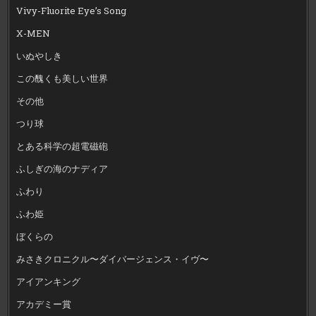
Vivy-Fluorite Eye’s Song
X-MEN
いぬやしき
この醜くも美しい世界
その他
つり球
とある科学の超電磁砲
ふしぎの海のナディア
ふわり
ふわ姫
ぼくらの
みさきクロニクル〜ダイバージェンス・イヴ〜
アイアンキング
アカデミー賞