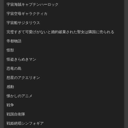
宇宙海賊キャプテンハーロック
宇宙空母ギャラクティカ
宇宙船サジタリウス
完璧すぎて可愛げがないと婚約破棄された聖女は隣国に売られる
帝都物語
怪獣
怪盗きらめきマン
恐竜の島
想星のアクエリオン
感動
懐かしのアニメ
戦争
戦国自衛隊
戦姫絶唱シンフォギア