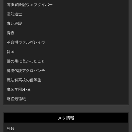
電脳冒険記ウェブダイバー
霊幻道士
青い経験
青春
革命機ヴァルヴレイヴ
韓国
髪の毛に良かったこと
魔境伝説アクロバンチ
魔法科高校の優等生
魔装学園H×H
麻雀最強戦
メタ情報
登録