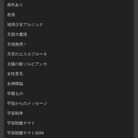
原作あり
友情
地球少女アルジュナ
天国大魔境
天地無用！
天空のエスカフローネ
太陽の船ソルビアンカ
女性育毛
女神降臨
学園もの
宇宙からのメッセージ
宇宙戦争
宇宙戦艦ヤマト
宇宙戦艦ヤマト2199