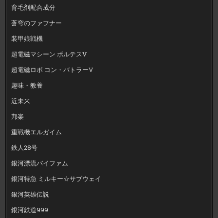
育毛剤配合成分
蒼穹のファフナー
装甲娘戦機
超電磁マシーン ボルテスV
超電磁ロボ コン・バトラーV
趣味・教養
近未来
邦楽
重戦機エルガイム
鉄人28号
銀河漂流バイファム
銀河特急 ミルキー☆サブウェイ
銀河英雄伝説
銀河鉄道999