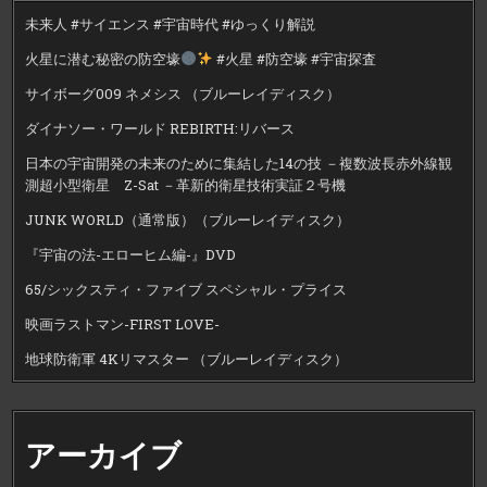
未来人 #サイエンス #宇宙時代 #ゆっくり解説
火星に潜む秘密の防空壕
#火星 #防空壕 #宇宙探査
サイボーグ009 ネメシス （ブルーレイディスク）
ダイナソー・ワールド REBIRTH:リバース
日本の宇宙開発の未来のために集結した14の技 －複数波長赤外線観
測超小型衛星 Z-Sat －革新的衛星技術実証２号機
JUNK WORLD（通常版）（ブルーレイディスク）
『宇宙の法-エローヒム編-』DVD
65/シックスティ・ファイブ スペシャル・プライス
映画ラストマン-FIRST LOVE-
地球防衛軍 4Kリマスター （ブルーレイディスク）
アーカイブ