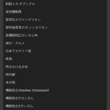
戦闘メカ ザブングル
攻殻機動隊
新世紀エヴァンゲリオン
新幹線変形ロボ シンカリオン
新機動戦記ガンダムW
旅行・グルメ
日本アカデミー賞
映画
時をかける少女
時代劇
未分類
機動戦士Gundam GQuuuuuuX
機動戦士Vガンダム
機動戦士Zガンダム