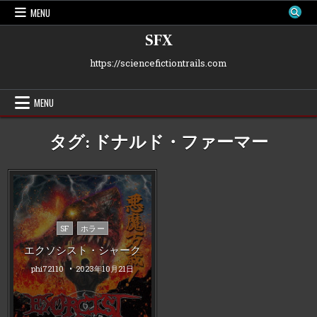
Skip
MENU
to
content
SFX
https://sciencefictiontrails.com
MENU
タグ:
ドナルド・ファーマー
Posted
SF
ホラー
in
エクソシスト・シャーク
phi72110
2023年10月21日