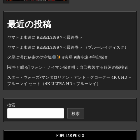
最近の投稿
ヤマトよ永遠に REBEL3199 7＜最終巻＞
ヤマトよ永遠に REBEL3199 7＜最終巻＞ （ブルーレイディスク）
火星に潜む秘密の防空壕
#火星 #防空壕 #宇宙探査
[夜空と眠る] フォン・ノイマン探査機：自己複製する銀河の探検者
スター・ウォーズ/マンダロリアン・アンド・グローグー 4K UHD ＋
ブルーレイ セット（4K ULTRA HD＋ブルーレイ）
検索
検索
POPULAR POSTS