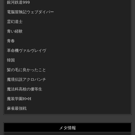
銀河鉄道999
電脳冒険記ウェブダイバー
霊幻道士
青い経験
青春
革命機ヴァルヴレイヴ
韓国
髪の毛に良かったこと
魔境伝説アクロバンチ
魔法科高校の優等生
魔装学園H×H
麻雀最強戦
メタ情報