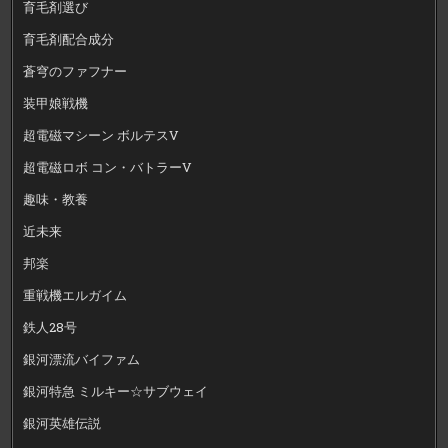
育毛剤選び
育毛剤配合成分
蒼穹のファフナー
装甲娘戦機
超電磁マシーン ボルテスV
超電磁ロボ コン・バトラーV
趣味・教養
近未来
邦楽
重戦機エルガイム
鉄人28号
銀河漂流バイファム
銀河特急 ミルキー☆サブウェイ
銀河英雄伝説