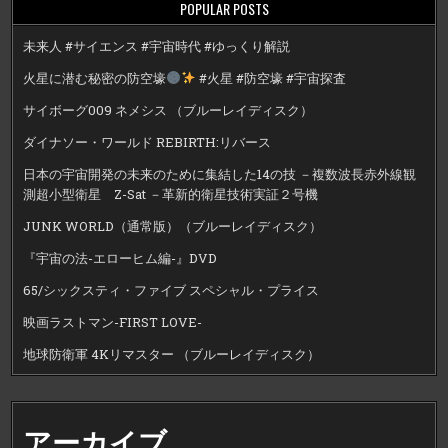
POPULAR POSTS
未来人 #サイエンス #宇宙時代 #ゆっくり解説
火星に潜む秘密の防空壕
#火星 #防空壕 #宇宙探査
サイボーグ009 ネメシス （ブルーレイディスク）
ダイナソー・ワールド REBIRTH:リバース
日本の宇宙開発の未来のために集結した14の技 －複数波長赤外線観
測超小型衛星 Z-Sat －革新的衛星技術実証２号機
JUNK WORLD（通常版）（ブルーレイディスク）
『宇宙の法-エローヒム編-』DVD
65/シックスティ・ファイブ スペシャル・プライス
映画ラストマン-FIRST LOVE-
地球防衛軍 4Kリマスター （ブルーレイディスク）
アーカイブ