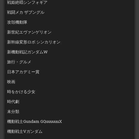
戦姫絶唱シンフォギア
戦闘メカ ザブングル
攻殻機動隊
新世紀エヴァンゲリオン
新幹線変形ロボ シンカリオン
新機動戦記ガンダムW
旅行・グルメ
日本アカデミー賞
映画
時をかける少女
時代劇
未分類
機動戦士Gundam GQuuuuuuX
機動戦士Vガンダム