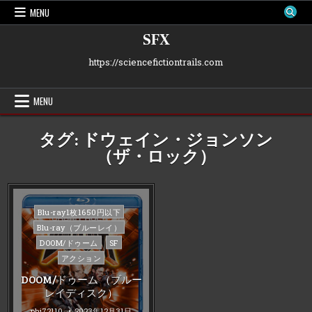
Skip
MENU
to
content
SFX
https://sciencefictiontrails.com
MENU
タグ:
ドウェイン・ジョンソン
（ザ・ロック）
Posted
Blu-ray1枚1650円以下
in
Blu-ray（ブルーレイ）
DOOM/ドゥーム
SF
アクション
DOOM/ドゥーム （ブルー
レイディスク）
phi72110
2023年12月31日