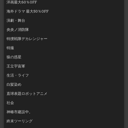
洋画最大60％OFF
海外ドラマ 最大50％OFF
演劇・舞台
炎炎ノ消防隊
特捜戦隊デカレンジャー
特撮
猿の惑星
王立宇宙軍
生活・ライフ
白髪染め
直球表題ロボットアニメ
社会
神椿市建設中。
終末ツーリング