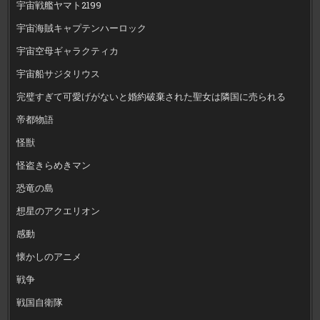
宇宙戦艦ヤマト2199
宇宙海賊キャプテンハーロック
宇宙空母ギャラクティカ
宇宙船サジタリウス
完璧すぎて可愛げがないと婚約破棄された聖女は隣国に売られる
帝都物語
怪獣
怪盗きらめきマン
恐竜の島
想星のアクエリオン
感動
懐かしのアニメ
戦争
戦国自衛隊