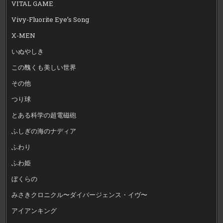
VITAL GAME
Vivy-Fluorite Eye’s Song
X-MEN
いぬやしき
この醜くも美しい世界
その他
つり球
とある科学の超電磁砲
ふしぎの海のナディア
ふわり
ふわ姫
ぼくらの
みさきクロニクル〜ダイバージェンス・イヴ〜
アイアンキング