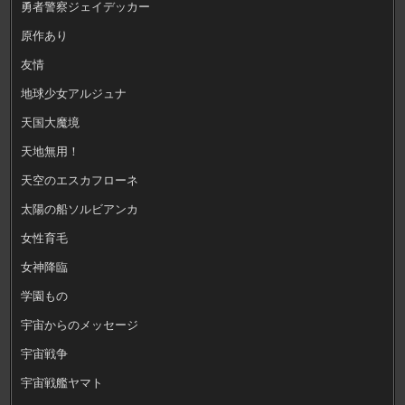
勇者警察ジェイデッカー
原作あり
友情
地球少女アルジュナ
天国大魔境
天地無用！
天空のエスカフローネ
太陽の船ソルビアンカ
女性育毛
女神降臨
学園もの
宇宙からのメッセージ
宇宙戦争
宇宙戦艦ヤマト