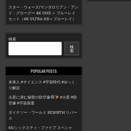
スター・ウォーズ/マンダロリアン・アン
ド・グローグー 4K UHD ＋ ブルーレイ
セット（4K ULTRA HD＋ブルーレイ）
検索
検
索
POPULAR POSTS
未来人 #サイエンス #宇宙時代 #ゆっく
り解説
火星に潜む秘密の防空壕
#火星 #防
空壕 #宇宙探査
ダイナソー・ワールド REBIRTH:リバー
ス
65/シックスティ・ファイブ スペシャ