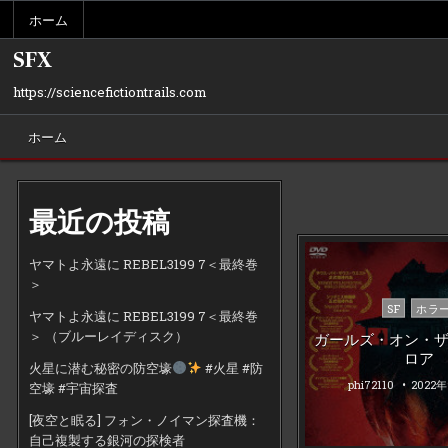
Skip
ホーム
to
content
SFX
https://sciencefictiontrails.com
ホーム
最近の投稿
ヤマトよ永遠に REBEL3199 7＜最終巻
＞
Posted
SF
ホラ
ヤマトよ永遠に REBEL3199 7＜最終巻
in
＞ （ブルーレイディスク）
ガールズ・オン・
ロア
火星に潜む秘密の防空壕
#火星 #防
phi72110
2022
空壕 #宇宙探査
[夜空と眠る] フォン・ノイマン探査機：
自己複製する銀河の探検者