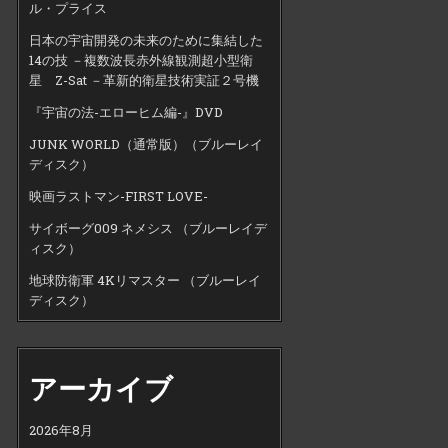
ル・プライス
日本の宇宙開発の未来のために集結した
14の技 －複数波長赤外線観測超小型衛
星 Z-Sat －革新的衛星技術実証２号機
『宇宙の法-エローヒム編-』DVD
JUNK WORLD（通常版）（ブルーレイ
ディスク）
映画ラストマン-FIRST LOVE-
サイボーグ009 ネメシス （ブルーレイデ
ィスク）
地球防衛軍 4Kリマスター （ブルーレイ
ディスク）
アーカイブ
2026年8月