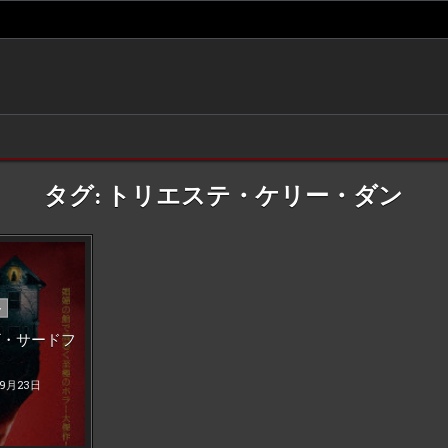
タグ:
トリエステ・ケリー・ダン
ー
ザ・サードフ
年9月23日