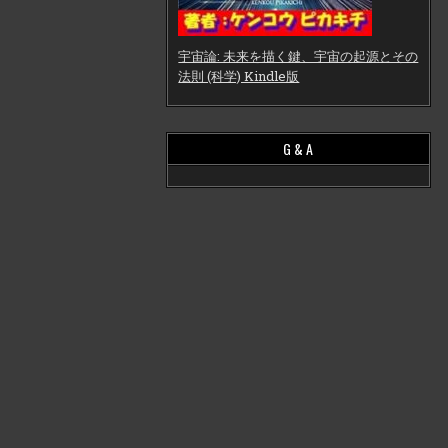
宇宙論: 未来を描く鍵、宇宙の起源とその
法則 (科学) Kindle版
G & A