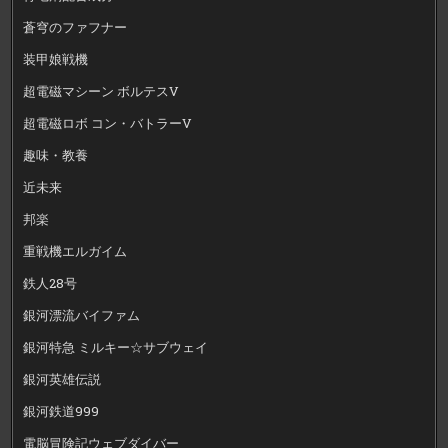
蒼穹のファフナー
装甲娘戦機
超電磁マシーン ボルテスV
超電磁ロボ コン・バトラーV
趣味・教養
近未来
邦楽
重戦機エルガイム
鉄人28号
銀河漂流バイファム
銀河特急 ミルキー☆サブウェイ
銀河英雄伝説
銀河鉄道999
電脳冒険記ウェブダイバー