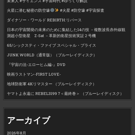
未来人 #サイエンス #宇宙時代 #ゆっくり解説
火星に潜む秘密の防空壕
#火星 #防空壕 #宇宙探査
ダイナソー・ワールド REBIRTH:リバース
日本の宇宙開発の未来のために集結した14の技 －複数波長赤外線観
測超小型衛星 Z-Sat －革新的衛星技術実証２号機
65/シックスティ・ファイブ スペシャル・プライス
JUNK WORLD（通常版）（ブルーレイディスク）
『宇宙の法-エローヒム編-』DVD
映画ラストマン-FIRST LOVE-
地球防衛軍 4Kリマスター （ブルーレイディスク）
ヤマトよ永遠に REBEL3199 7＜最終巻＞ （ブルーレイディスク）
アーカイブ
2026年8月