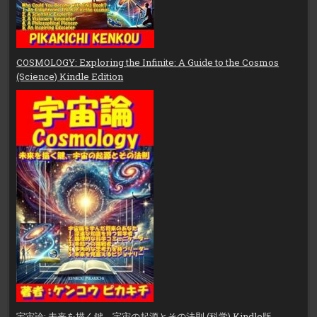
COSMOLOGY: Exploring the Infinite: A Guide to the Cosmos
(Science) Kindle Edition
宇宙論: 未来を描く鍵、宇宙の起源とその法則 (科学) Kindle版