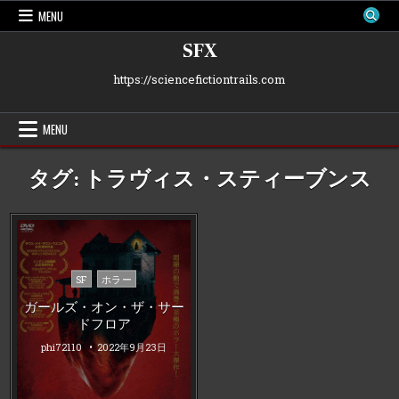
Skip
MENU
to
content
SFX
https://sciencefictiontrails.com
MENU
タグ:
トラヴィス・スティーブンス
Posted
SF
ホラー
in
ガールズ・オン・ザ・サー
ドフロア
phi72110
2022年9月23日