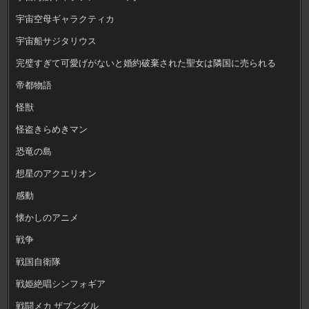
宇宙空母ギャラクティカ
宇宙船サジタリウス
完璧すぎて可愛げがないと婚約破棄された聖女は隣国に売られる
帝都物語
怪獣
怪盗きらめきマン
恐竜の島
想星のアクエリオン
感動
懐かしのアニメ
戦争
戦国自衛隊
戦姫絶唱シンフォギア
戦闘メカ ザブングル