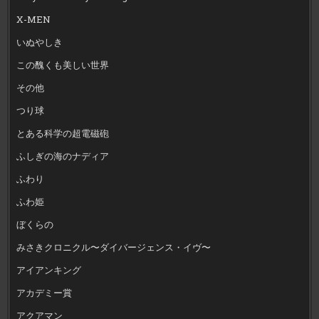
X-MEN
いぬやしき
この醜くも美しい世界
その他
つり球
とある科学の超電磁砲
ふしぎの海のナディア
ふわり
ふわ姫
ぼくらの
みさきクロニクル〜ダイバージェンス・イヴ〜
アイアンキング
アカデミー賞
アクアマン