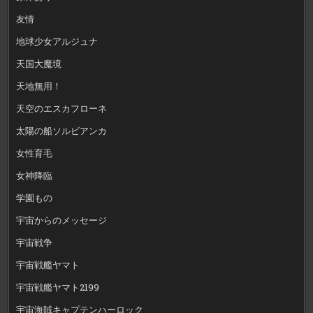
友情
地球少女アルジュナ
天国大魔境
天地無用！
天空のエスカフローネ
太陽の船ソルビアンカ
女性育毛
女神降臨
学園もの
宇宙からのメッセージ
宇宙戦争
宇宙戦艦ヤマト
宇宙戦艦ヤマト2199
宇宙海賊キャプテンハーロック