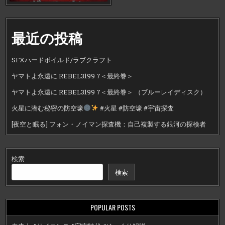
最近の投稿
SFXハードボイルド/ラブクラフト
ヤマトよ永遠に REBEL3199 7＜最終巻＞
ヤマトよ永遠に REBEL3199 7＜最終巻＞ （ブルーレイディスク）
火星に潜む秘密の防空壕
#火星 #防空壕 #宇宙探査
[夜空と眠る] フォン・ノイマン探査機：自己複製する銀河の探検者
検索
検索
POPULAR POSTS