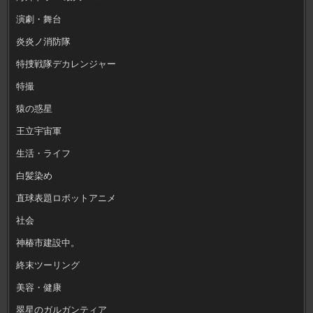
演劇・舞台
炎炎ノ消防隊
特捜戦隊デカレンジャー
特撮
猿の惑星
王立宇宙軍
生活・ライフ
白髪染め
直球表題ロボットアニメ
社会
神椿市建設中。
終末ツーリング
美容・健康
翠星のガルガンティア