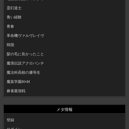
霊幻道士
青い経験
青春
革命機ヴァルヴレイヴ
韓国
髪の毛に良かったこと
魔境伝説アクロバンチ
魔法科高校の優等生
魔装学園H×H
麻雀最強戦
メタ情報
登録