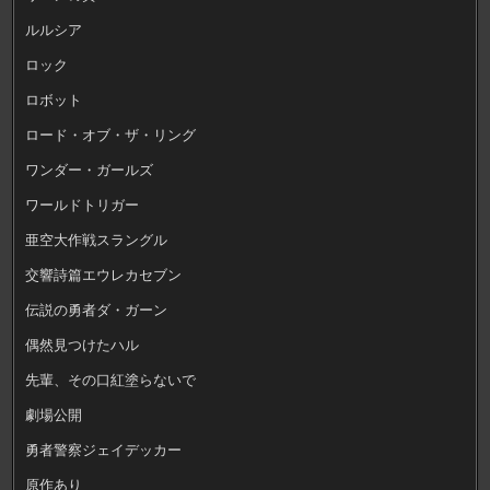
ルルシア
ロック
ロボット
ロード・オブ・ザ・リング
ワンダー・ガールズ
ワールドトリガー
亜空大作戦スラングル
交響詩篇エウレカセブン
伝説の勇者ダ・ガーン
偶然見つけたハル
先輩、その口紅塗らないで
劇場公開
勇者警察ジェイデッカー
原作あり