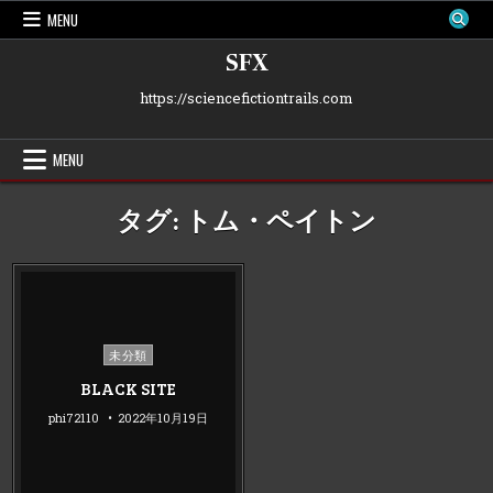
Skip
MENU
to
content
SFX
https://sciencefictiontrails.com
MENU
タグ:
トム・ペイトン
Posted
未分類
in
BLACK SITE
phi72110
2022年10月19日