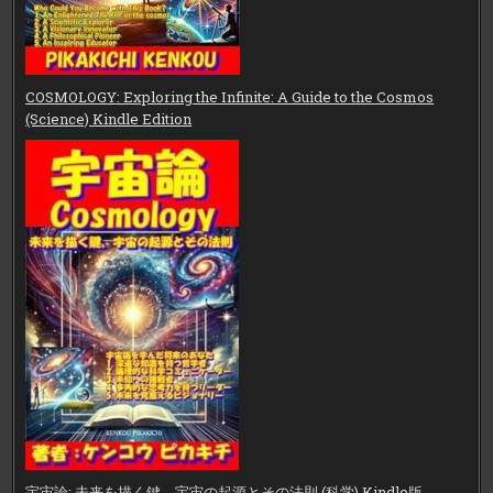
COSMOLOGY: Exploring the Infinite: A Guide to the Cosmos
(Science) Kindle Edition
宇宙論: 未来を描く鍵、宇宙の起源とその法則 (科学) Kindle版