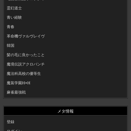
霊幻道士
青い経験
青春
革命機ヴァルヴレイヴ
韓国
髪の毛に良かったこと
魔境伝説アクロバンチ
魔法科高校の優等生
魔装学園H×H
麻雀最強戦
メタ情報
登録