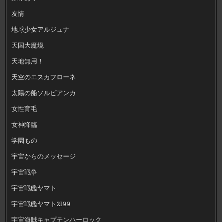
友情
地球少女アルジュナ
天国大魔境
天地無用！
天空のエスカフローネ
太陽の船ソルビアンカ
女性育毛
女神降臨
学園もの
宇宙からのメッセージ
宇宙戦争
宇宙戦艦ヤマト
宇宙戦艦ヤマト2199
宇宙海賊キャプテンハーロック