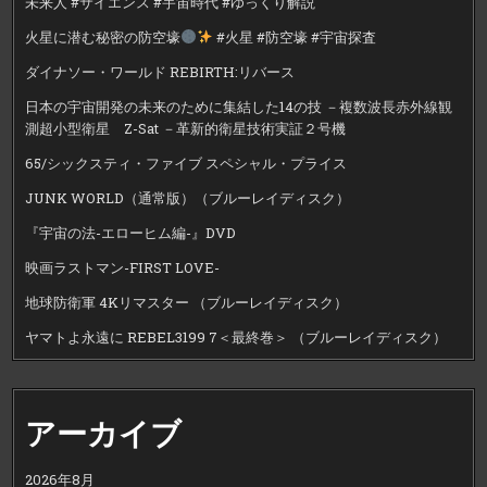
未来人 #サイエンス #宇宙時代 #ゆっくり解説
火星に潜む秘密の防空壕
#火星 #防空壕 #宇宙探査
ダイナソー・ワールド REBIRTH:リバース
日本の宇宙開発の未来のために集結した14の技 －複数波長赤外線観
測超小型衛星 Z-Sat －革新的衛星技術実証２号機
65/シックスティ・ファイブ スペシャル・プライス
JUNK WORLD（通常版）（ブルーレイディスク）
『宇宙の法-エローヒム編-』DVD
映画ラストマン-FIRST LOVE-
地球防衛軍 4Kリマスター （ブルーレイディスク）
ヤマトよ永遠に REBEL3199 7＜最終巻＞ （ブルーレイディスク）
アーカイブ
2026年8月