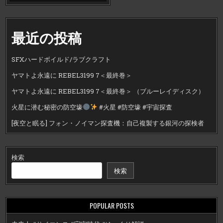
最近の投稿
SFXハードボイルド/ラブクラフト
ヤマトよ永遠に REBEL3199 7＜最終巻＞
ヤマトよ永遠に REBEL3199 7＜最終巻＞ （ブルーレイディスク）
火星に潜む秘密の防空壕
#火星 #防空壕 #宇宙探査
[夜空と眠る] フォン・ノイマン探査機：自己複製する銀河の探検者
検索
検索
POPULAR POSTS