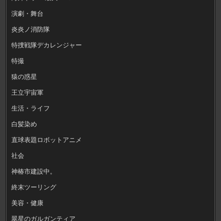
演劇・舞台
炎炎ノ消防隊
特捜戦隊デカレンジャー
特撮
猿の惑星
王立宇宙軍
生活・ライフ
白髪染め
直球表題ロボットアニメ
社会
神椿市建設中。
終末ツーリング
美容・健康
翠星のガルガンティア