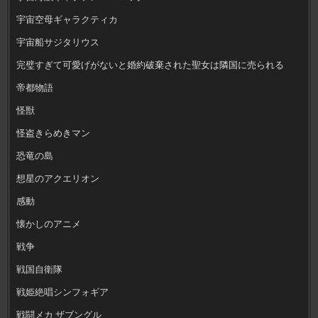
宇宙空母ギャラクティカ
宇宙船サジタリウス
完璧すぎて可愛げがないと婚約破棄された聖女は隣国に売られる
帝都物語
怪獣
怪盗きらめきマン
恐竜の島
想星のアクエリオン
感動
懐かしのアニメ
戦争
戦国自衛隊
戦姫絶唱シンフォギア
戦闘メカ ザブングル