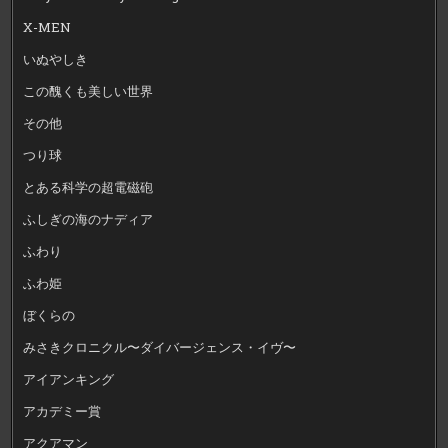
X-MEN
いぬやしき
この醜くも美しい世界
その他
つり球
とある科学の超電磁砲
ふしぎの海のナディア
ふわり
ふわ姫
ぼくらの
みさきクロニクル〜ダイバージェンス・イヴ〜
アイアンキング
アカデミー賞
アクアマン