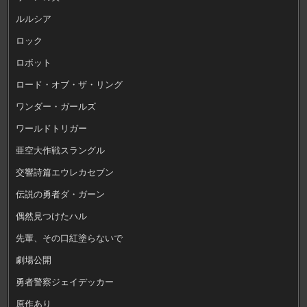
ルルシア
ロック
ロボット
ロード・オブ・ザ・リング
ワンダー・ガールズ
ワールドトリガー
亜空大作戦スラングル
交響詩篇エウレカセブン
伝説の勇者ダ・ガーン
偶然見つけたハル
先輩、その口紅塗らないで
劇場公開
勇者警察ジェイデッカー
原作あり