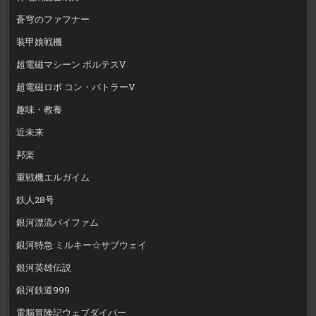
蒼穹のファフナー
装甲娘戦機
超電磁マシーン ボルテスV
超電磁ロボ コン・バトラーV
趣味・教養
近未来
邦楽
重戦機エルガイム
鉄人28号
銀河漂流バイファム
銀河特急 ミルキー☆サブウェイ
銀河英雄伝説
銀河鉄道999
電脳冒険記ウェブダイバー