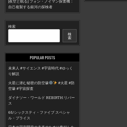
[夜空と眠る] フォン・ノイマン探査機：
自己複製する銀河の探検者
検索
検
索
POPULAR POSTS
未来人 #サイエンス #宇宙時代 #ゆっく
り解説
火星に潜む秘密の防空壕
#火星 #防
空壕 #宇宙探査
ダイナソー・ワールド REBIRTH:リバー
ス
65/シックスティ・ファイブ スペシャ
ル・プライス
日本の宇宙開発の未来のために集結した