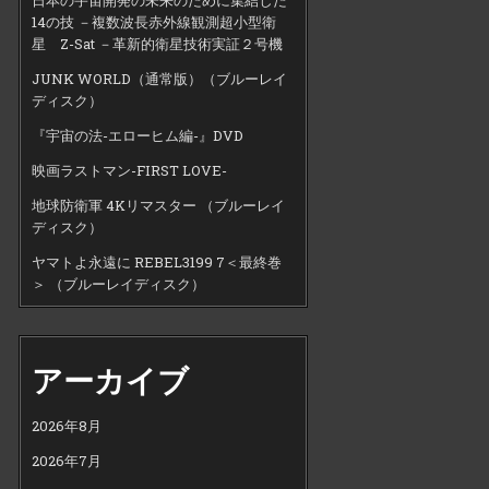
14の技 －複数波長赤外線観測超小型衛
星 Z-Sat －革新的衛星技術実証２号機
JUNK WORLD（通常版）（ブルーレイ
ディスク）
『宇宙の法-エローヒム編-』DVD
映画ラストマン-FIRST LOVE-
地球防衛軍 4Kリマスター （ブルーレイ
ディスク）
ヤマトよ永遠に REBEL3199 7＜最終巻
＞ （ブルーレイディスク）
アーカイブ
2026年8月
2026年7月