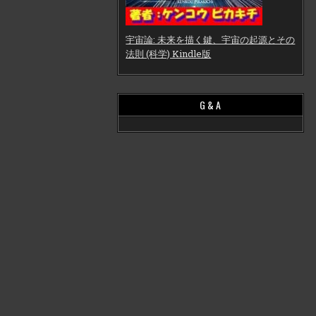
宇宙論: 未来を描く鍵、宇宙の起源とその
法則 (科学) Kindle版
G & A