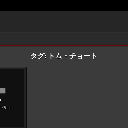
タグ:
トム・チョート
ンス
4
年12月5日