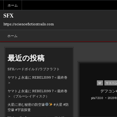
Skip
ホーム
to
content
SFX
https://sciencefictiontrails.com
ホーム
最近の投稿
SFXハードボイルド/ラブクラフト
ヤマトよ永遠に REBEL3199 7＜最終巻
＞
Posted
SF
サスペ
in
デフコン
ヤマトよ永遠に REBEL3199 7＜最終巻
＞ （ブルーレイディスク）
phi72110
2023
火星に潜む秘密の防空壕
#火星 #防
空壕 #宇宙探査