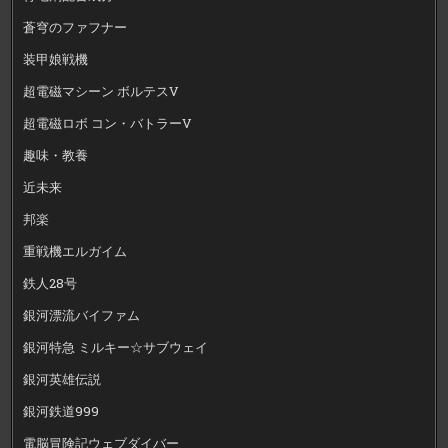
蒼穹のファフナー
装甲娘戦機
超電磁マシーン ボルテスV
超電磁ロボ コン・バトラーV
趣味・教養
近未来
邦楽
重戦機エルガイム
鉄人28号
銀河漂流バイファム
銀河特急 ミルキー☆サブウェイ
銀河英雄伝説
銀河鉄道999
電脳冒険記ウェブダイバー