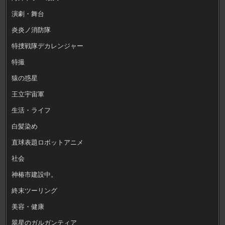
演劇・舞台
炎炎ノ消防隊
特捜戦隊デカレンジャー
特撮
猿の惑星
王立宇宙軍
生活・ライフ
白髪染め
直球表題ロボットアニメ
社会
神椿市建設中。
終末ツーリング
美容・健康
翠星のガルガンティア