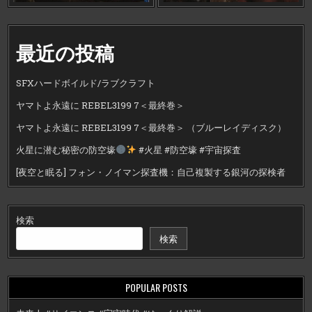
最近の投稿
SFXハードボイルド/ラブクラフト
ヤマトよ永遠に REBEL3199 7＜最終巻＞
ヤマトよ永遠に REBEL3199 7＜最終巻＞ （ブルーレイディスク）
火星に潜む秘密の防空壕
#火星 #防空壕 #宇宙探査
[夜空と眠る] フォン・ノイマン探査機：自己複製する銀河の探検者
検索
検索
POPULAR POSTS