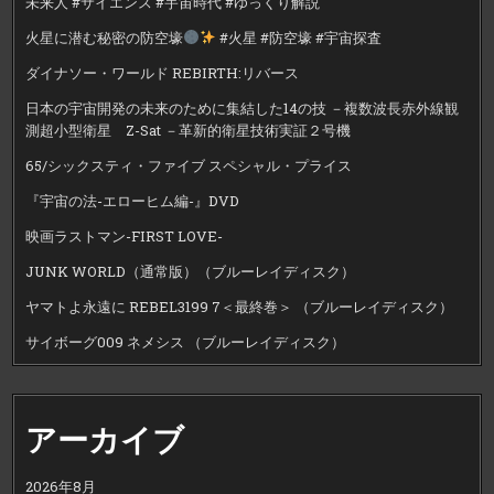
未来人 #サイエンス #宇宙時代 #ゆっくり解説
火星に潜む秘密の防空壕
#火星 #防空壕 #宇宙探査
ダイナソー・ワールド REBIRTH:リバース
日本の宇宙開発の未来のために集結した14の技 －複数波長赤外線観
測超小型衛星 Z-Sat －革新的衛星技術実証２号機
65/シックスティ・ファイブ スペシャル・プライス
『宇宙の法-エローヒム編-』DVD
映画ラストマン-FIRST LOVE-
JUNK WORLD（通常版）（ブルーレイディスク）
ヤマトよ永遠に REBEL3199 7＜最終巻＞ （ブルーレイディスク）
サイボーグ009 ネメシス （ブルーレイディスク）
アーカイブ
2026年8月