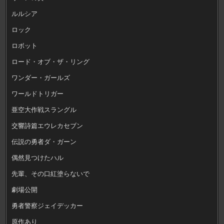
ルルシア
ロック
ロボット
ロード・オブ・ザ・リング
ワンダー・ガールズ
ワールドトリガー
亜空大作戦スラングル
交響詩篇エウレカセブン
伝説の勇者ダ・ガーン
偶然見つけたハル
先輩、その口紅塗らないで
劇場公開
勇者警察ジェイデッカー
原作あり