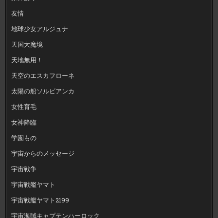
友情
地球少女アルジュナ
天国大魔境
天地無用！
天空のエスカフローネ
太陽の船ソルビアンカ
女性育毛
女神降臨
学園もの
宇宙からのメッセージ
宇宙戦争
宇宙戦艦ヤマト
宇宙戦艦ヤマト2199
宇宙海賊キャプテンハーロック