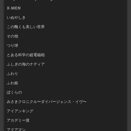
X-MEN
いぬやしき
この醜くも美しい世界
その他
つり球
とある科学の超電磁砲
ふしぎの海のナディア
ふわり
ふわ姫
ぼくらの
みさきクロニクル〜ダイバージェンス・イヴ〜
アイアンキング
アカデミー賞
アクアマン