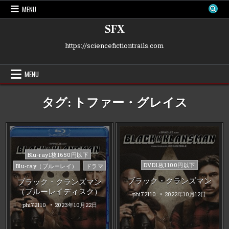
Skip
MENU
to
content
SFX
https://sciencefictiontrails.com
MENU
タグ:
トファー・グレイス
Posted
Blu-ray1枚1650円以下
in
Posted
DVD1枚1100円以下
Blu-ray（ブルーレイ）
ドラマ
in
ブラック・クランズマン
ブラック・クランズマン
（ブルーレイディスク）
phi72110
2022年10月12日
phi72110
2023年10月22日