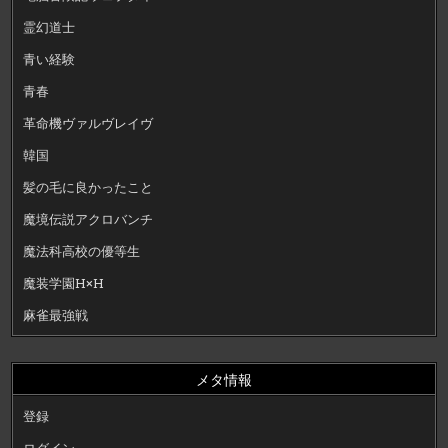
霊幻道士
青い経験
青春
革命機ヴァルヴレイヴ
韓国
髪の毛に良かったこと
魔境伝説アクロバンチ
魔法科高校の優等生
魔装学園H×H
麻雀最強戦
メタ情報
登録