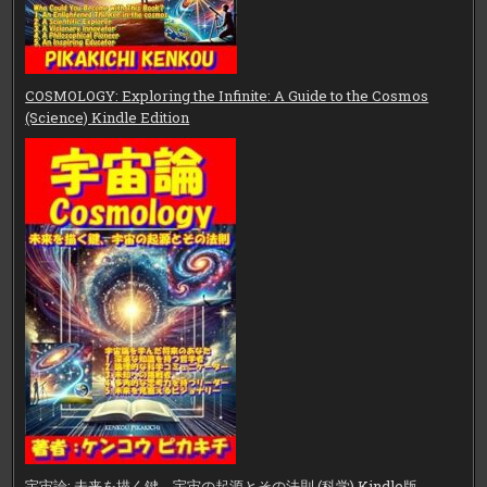
COSMOLOGY: Exploring the Infinite: A Guide to the Cosmos
(Science) Kindle Edition
宇宙論: 未来を描く鍵、宇宙の起源とその法則 (科学) Kindle版