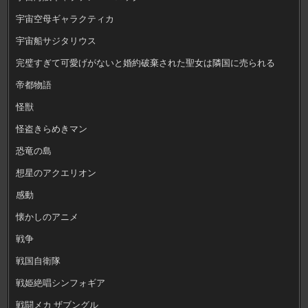
宇宙空母ギャラクティカ
宇宙船サジタリウス
完璧すぎて可愛げがないと婚約破棄された聖女は隣国に売られる
帝都物語
怪獣
怪盗きらめきマン
恐竜の島
想星のアクエリオン
感動
懐かしのアニメ
戦争
戦国自衛隊
戦姫絶唱シンフォギア
戦闘メカ ザブングル