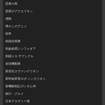
恐竜の島
想星のアクエリオン
感動
懐かしのアニメ
戦争
戦国自衛隊
戦姫絶唱シンフォギア
戦闘メカ ザブングル
攻殻機動隊
新世紀エヴァンゲリオン
新幹線変形ロボ シンカリオン
新機動戦記ガンダムW
旅行・グルメ
日本アカデミー賞