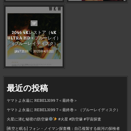
Posted
SF
in
2046 4Kレストア（4K
ULTRA HD＋ブルーレイ）
（ブルーレイディスク）
phi72110
2023年4月2日
最近の投稿
ヤマトよ永遠に REBEL3199 7＜最終巻＞
ヤマトよ永遠に REBEL3199 7＜最終巻＞ （ブルーレイディスク）
火星に潜む秘密の防空壕
#火星 #防空壕 #宇宙探査
[夜空と眠る] フォン・ノイマン探査機：自己複製する銀河の探検者