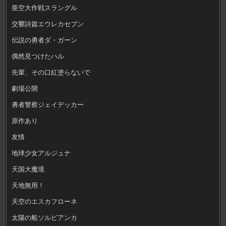
亜空大作戦スラングル
交響詩篇エウレカセブン
伝説の勇者ダ・ガーン
偶然見つけたハル
先輩、その口紅塗らないで
劇場公開
勇者警察ジェイデッカー
原作あり
友情
地球少女アルジュナ
天国大魔境
天地無用！
天空のエスカフローネ
太陽の船ソルビアンカ