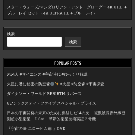
スター・ウォーズ/マンダロリアン・アンド・グローグー 4K UHD ＋
ブルーレイ セット（4K ULTRA HD＋ブルーレイ）
検索
検索
POPULAR POSTS
未来人 #サイエンス #宇宙時代 #ゆっくり解説
火星に潜む秘密の防空壕
#火星 #防空壕 #宇宙探査
ダイナソー・ワールド REBIRTH:リバース
65/シックスティ・ファイブ スペシャル・プライス
日本の宇宙開発の未来のために集結した14の技 －複数波長赤外線観
測超小型衛星 Z-Sat －革新的衛星技術実証２号機
『宇宙の法-エローヒム編-』DVD