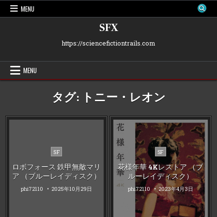
Skip
MENU
to
content
SFX
https://sciencefictiontrails.com
MENU
タグ:
トニー・レオン
Posted
Posted
SF
SF
in
in
ロボフォース 鉄甲無敵マリ
花様年華 4Kレストア （ブ
ア （ブルーレイディスク）
ルーレイディスク）
phi72110
2025年10月29日
phi72110
2023年4月3日