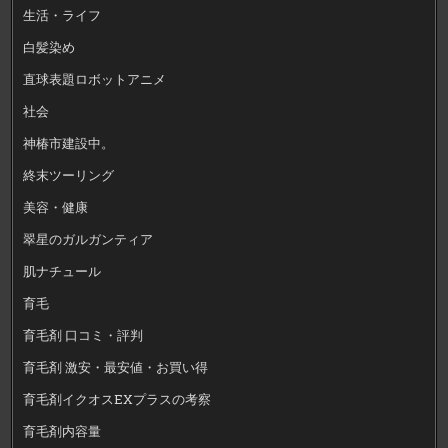
生活・ライフ
白髪染め
直球表題ロボットアニメ
社会
神椿市建設中。
終末ツーリング
美容・健康
翠星のガルガンティア
肌ナチュール
育毛
育毛剤 口コミ・評判
育毛剤 激安・最安値・お買い得
育毛剤イクオスEXプラスの考察
育毛剤内容量