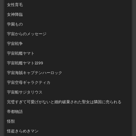
女性育毛
女神降臨
学園もの
宇宙からのメッセージ
宇宙戦争
宇宙戦艦ヤマト
宇宙戦艦ヤマト2199
宇宙海賊キャプテンハーロック
宇宙空母ギャラクティカ
宇宙船サジタリウス
完璧すぎて可愛げがないと婚約破棄された聖女は隣国に売られる
帝都物語
怪獣
怪盗きらめきマン