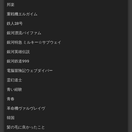
邦楽
重戦機エルガイム
鉄人28号
銀河漂流バイファム
銀河特急 ミルキー☆サブウェイ
銀河英雄伝説
銀河鉄道999
電脳冒険記ウェブダイバー
霊幻道士
青い経験
青春
革命機ヴァルヴレイヴ
韓国
髪の毛に良かったこと