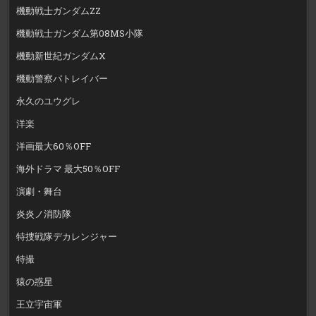
機動戦士ガンダムZZ
機動戦士ガンダム第08MS小隊
機動新世紀ガンダムX
機動警察パトレイバー
永久のユウグレ
洋楽
洋画最大60％OFF
海外ドラマ 最大50％OFF
演劇・舞台
炎炎ノ消防隊
特捜戦隊デカレンジャー
特撮
猿の惑星
王立宇宙軍