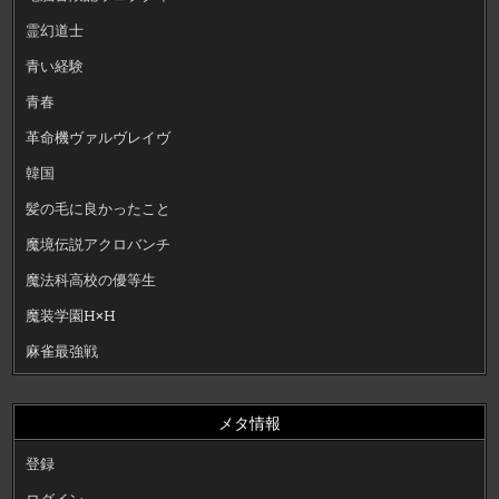
霊幻道士
青い経験
青春
革命機ヴァルヴレイヴ
韓国
髪の毛に良かったこと
魔境伝説アクロバンチ
魔法科高校の優等生
魔装学園H×H
麻雀最強戦
メタ情報
登録