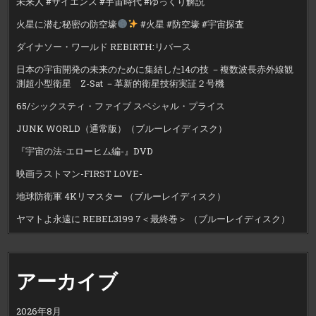
未来人 #サイエンス #宇宙時代 #ゆっくり解説
火星に潜む秘密の防空壕
#火星 #防空壕 #宇宙探査
ダイナソー・ワールド REBIRTH:リバース
日本の宇宙開発の未来のために集結した14の技 －複数波長赤外線観
測超小型衛星 Z-Sat －革新的衛星技術実証２号機
65/シックスティ・ファイブ スペシャル・プライス
JUNK WORLD（通常版）（ブルーレイディスク）
『宇宙の法-エローヒム編-』DVD
映画ラストマン-FIRST LOVE-
地球防衛軍 4Kリマスター （ブルーレイディスク）
ヤマトよ永遠に REBEL3199 7＜最終巻＞ （ブルーレイディスク）
アーカイブ
2026年8月