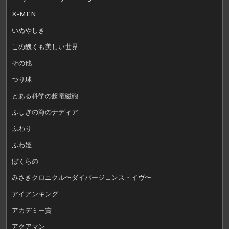
X-MEN
いぬやしき
この醜くも美しい世界
その他
つり球
とある科学の超電磁砲
ふしぎの海のナディア
ふわり
ふわ姫
ぼくらの
みさきクロニクル〜ダイバージェンス・イヴ〜
アイアンキング
アカデミー賞
アクアマン