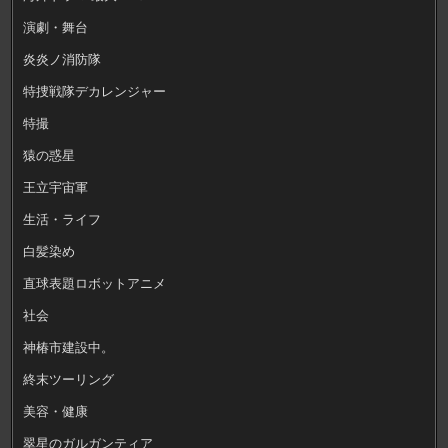
演劇・舞台
炎炎ノ消防隊
特捜戦隊デカレンジャー
特撮
猿の惑星
王立宇宙軍
生活・ライフ
白髪染め
直球表題ロボットアニメ
社会
神椿市建設中。
終末ツーリング
美容・健康
翠星のガルガンティア