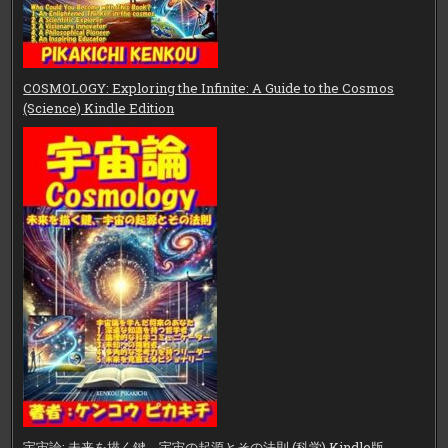
COSMOLOGY: Exploring the Infinite: A Guide to the Cosmos
(Science) Kindle Edition
宇宙論: 未来を描く鍵、宇宙の起源とその法則 (科学) Kindle版