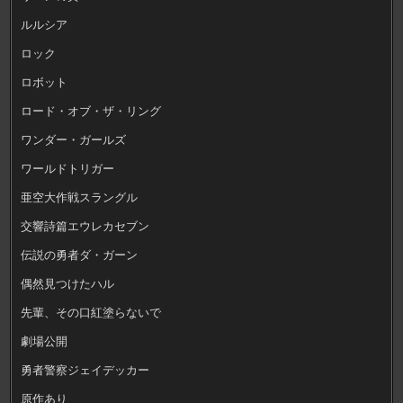
ルルシア
ロック
ロボット
ロード・オブ・ザ・リング
ワンダー・ガールズ
ワールドトリガー
亜空大作戦スラングル
交響詩篇エウレカセブン
伝説の勇者ダ・ガーン
偶然見つけたハル
先輩、その口紅塗らないで
劇場公開
勇者警察ジェイデッカー
原作あり