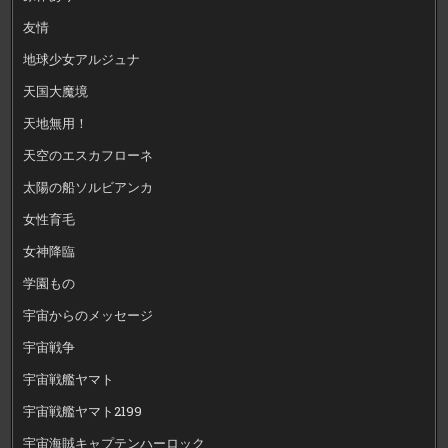
友情
地球少女アルジュナ
天国大魔境
天地無用！
天空のエスカフローネ
太陽の船ソルビアンカ
女性育毛
女神降臨
学園もの
宇宙からのメッセージ
宇宙戦争
宇宙戦艦ヤマト
宇宙戦艦ヤマト2199
宇宙海賊キャプテンハーロック