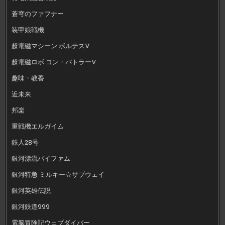
蒼穹のファフナー
装甲娘戦機
超電磁マシーン ボルテスV
超電磁ロボ コン・バトラーV
趣味・教養
近未来
邦楽
重戦機エルガイム
鉄人28号
銀河漂流バイファム
銀河特急 ミルキー☆サブウェイ
銀河英雄伝説
銀河鉄道999
電脳冒険記ウェブダイバー