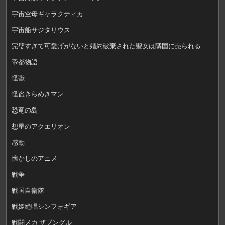
宇宙空母ギャラクティカ
宇宙船サジタリウス
完璧すぎて可愛げがないと婚約破棄された聖女は隣国に売られる
帝都物語
怪獣
怪盗きらめきマン
恐竜の島
想星のアクエリオン
感動
懐かしのアニメ
戦争
戦国自衛隊
戦姫絶唱シンフォギア
戦闘メカ ザブングル