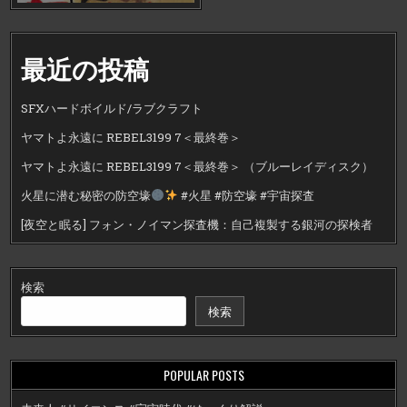
最近の投稿
SFXハードボイルド/ラブクラフト
ヤマトよ永遠に REBEL3199 7＜最終巻＞
ヤマトよ永遠に REBEL3199 7＜最終巻＞ （ブルーレイディスク）
火星に潜む秘密の防空壕
#火星 #防空壕 #宇宙探査
[夜空と眠る] フォン・ノイマン探査機：自己複製する銀河の探検者
検索
検索
POPULAR POSTS