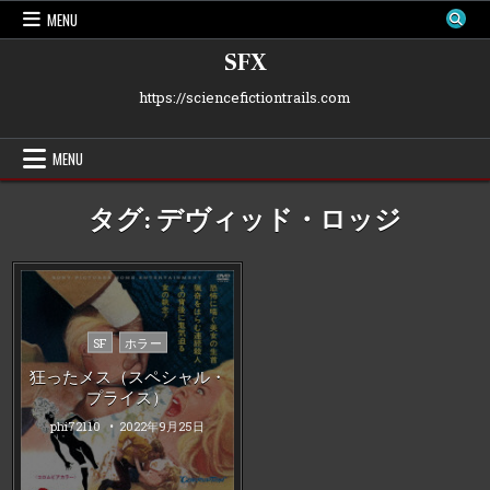
Skip
MENU
to
content
SFX
https://sciencefictiontrails.com
MENU
タグ:
デヴィッド・ロッジ
Posted
SF
ホラー
in
狂ったメス（スペシャル・
プライス）
phi72110
2022年9月25日