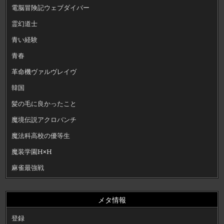
電脳冒険記ウェブダイバー
霊幻道士
青い経験
青春
革命機ヴァルヴレイヴ
韓国
髪の毛に良かったこと
魔境伝説アクロバンチ
魔法科高校の優等生
魔装学園H×H
麻雀最強戦
メタ情報
登録