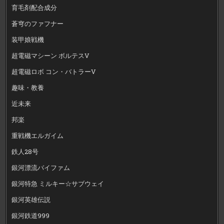
育毛剤配合成分
蒼穹のファフナー
装甲娘戦機
超電磁マシーン ボルテスV
超電磁ロボ コン・バトラーV
趣味・教養
近未来
邦楽
重戦機エルガイム
鉄人28号
銀河漂流バイファム
銀河特急 ミルキー☆サブウェイ
銀河英雄伝説
銀河鉄道999