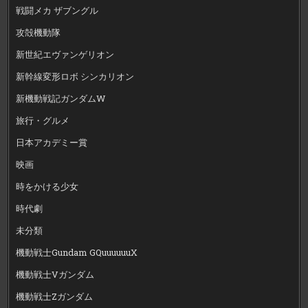
戦闘メカ ザブングル
攻殻機動隊
新世紀エヴァンゲリオン
新幹線変形ロボ シンカリオン
新機動戦記ガンダムW
旅行・グルメ
日本アカデミー賞
映画
時をかける少女
時代劇
未分類
機動戦士Gundam GQuuuuuuX
機動戦士Vガンダム
機動戦士Zガンダム