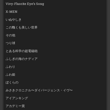
Vivy-Fluorite Eye’s Song
X-MEN
いぬやしき
この醜くも美しい世界
その他
つり球
とある科学の超電磁砲
ふしぎの海のナディア
ふわり
ふわ姫
ぼくらの
みさきクロニクル〜ダイバージェンス・イヴ〜
アイアンキング
アカデミー賞