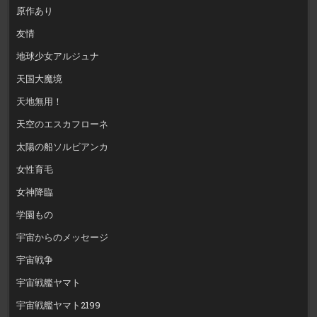
原作あり
友情
地球少女アルジュナ
天国大魔境
天地無用！
天空のエスカフローネ
太陽の船ソルビアンカ
女性育毛
女神降臨
学園もの
宇宙からのメッセージ
宇宙戦争
宇宙戦艦ヤマト
宇宙戦艦ヤマト2199