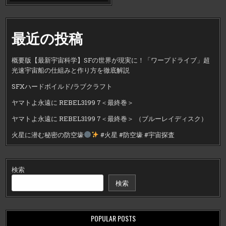
最近の投稿
概要版【最新宇宙科学】SFの世界が現実に！「ワープドライブ」超
光速宇宙船の仕組みと作り方を徹底解説
SFXハードボイルド/ラブクラフト
ヤマトよ永遠に REBEL3199 7＜最終巻＞
ヤマトよ永遠に REBEL3199 7＜最終巻＞ （ブルーレイディスク）
火星に潜む秘密の防空壕
#火星 #防空壕 #宇宙探査
検索
検索
POPULAR POSTS