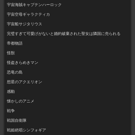
宇宙海賊キャプテンハーロック
宇宙空母ギャラクティカ
宇宙船サジタリウス
完璧すぎて可愛げがないと婚約破棄された聖女は隣国に売られる
帝都物語
怪獣
怪盗きらめきマン
恐竜の島
想星のアクエリオン
感動
懐かしのアニメ
戦争
戦国自衛隊
戦姫絶唱シンフォギア