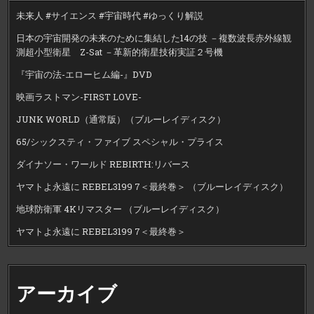
未来人 #サイエンス #宇宙時代 #ゆっくり解説
日本の宇宙開発の未来のために集結した14の技 －複数波長赤外線観
測超小型衛星 Z-Sat －革新的衛星技術実証２号機
『宇宙の法-エローヒム編-』DVD
映画ラストマン-FIRST LOVE-
JUNK WORLD（通常版）（ブルーレイディスク）
65/シックスティ・ファイブ スペシャル・プライス
ダイナソー・ワールド REBIRTH:リバース
ヤマトよ永遠に REBEL3199 7＜最終巻＞ （ブルーレイディスク）
地球防衛軍 4Kリマスター （ブルーレイディスク）
ヤマトよ永遠に REBEL3199 7＜最終巻＞
アーカイブ