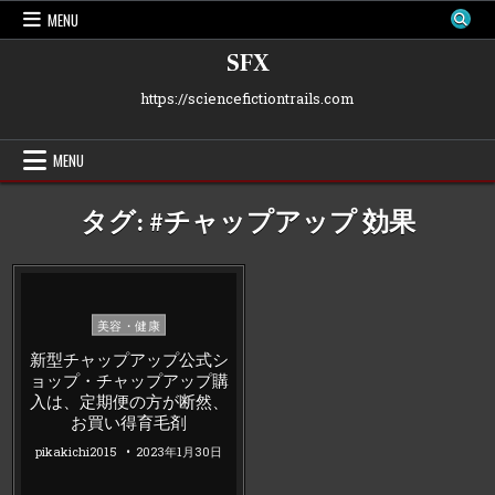
Skip
MENU
to
content
SFX
https://sciencefictiontrails.com
MENU
タグ:
#チャップアップ 効果
Posted
美容・健康
in
新型チャップアップ公式シ
ョップ・チャップアップ購
入は、定期便の方が断然、
お買い得育毛剤
pikakichi2015
2023年1月30日