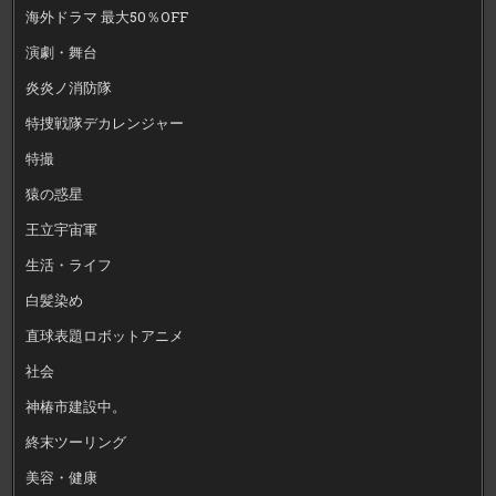
海外ドラマ 最大50％OFF
演劇・舞台
炎炎ノ消防隊
特捜戦隊デカレンジャー
特撮
猿の惑星
王立宇宙軍
生活・ライフ
白髪染め
直球表題ロボットアニメ
社会
神椿市建設中。
終末ツーリング
美容・健康