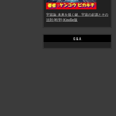
宇宙論: 未来を描く鍵、宇宙の起源とその
法則 (科学) Kindle版
G & A