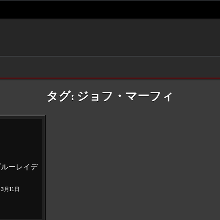
タグ:
ジョフ・マーフィ
d
ブルーレイデ
）
年3月11日