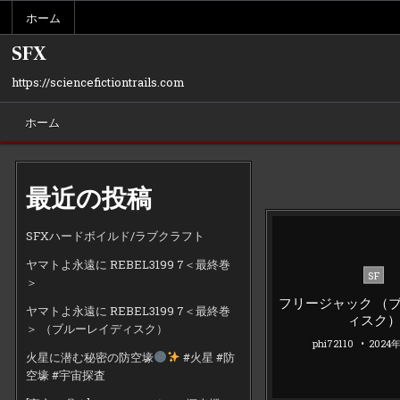
Skip
ホーム
to
content
SFX
https://sciencefictiontrails.com
ホーム
最近の投稿
SFXハードボイルド/ラブクラフト
ヤマトよ永遠に REBEL3199 7＜最終巻
Poste
SF
＞
in
フリージャック （
ヤマトよ永遠に REBEL3199 7＜最終巻
ィスク
＞ （ブルーレイディスク）
phi72110
2024
火星に潜む秘密の防空壕
#火星 #防
空壕 #宇宙探査