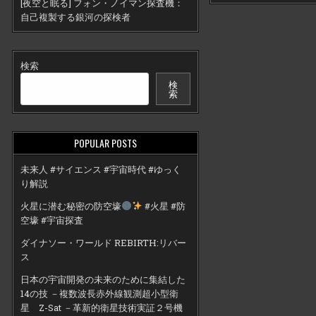
[夜空と眠る] フォン・ノイマン探査機：
自己複製する銀河の探検者
検索
検
索
POPULAR POSTS
未来人 #サイエンス #宇宙時代 #ゆっく
り解説
火星に潜む秘密の防空壕
#火星 #防
空壕 #宇宙探査
ダイナソー・ワールド REBIRTH:リバー
ス
日本の宇宙開発の未来のために集結した
14の技 －複数波長赤外線観測超小型衛
星 Z-Sat －革新的衛星技術実証２号機