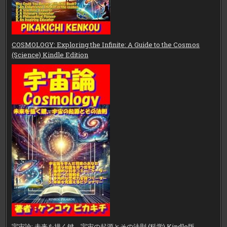
COSMOLOGY: Exploring the Infinite: A Guide to the Cosmos
(Science) Kindle Edition
宇宙論: 未来を描く鍵、宇宙の起源とその法則 (科学) Kindle版