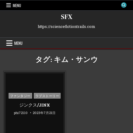
Skip
MENU
to
content
SFX
https://sciencefictiontrails.com
MENU
タグ:
キム・サンウ
Posted
ファンタジー
ラブストーリー
in
ジンクス/JINX
phi72110
2023年7月21日