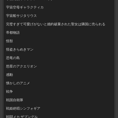
宇宙空母ギャラクティカ
宇宙船サジタリウス
完璧すぎて可愛げがないと婚約破棄された聖女は隣国に売られる
帝都物語
怪獣
怪盗きらめきマン
恐竜の島
想星のアクエリオン
感動
懐かしのアニメ
戦争
戦国自衛隊
戦姫絶唱シンフォギア
戦闘メカ ザブングル