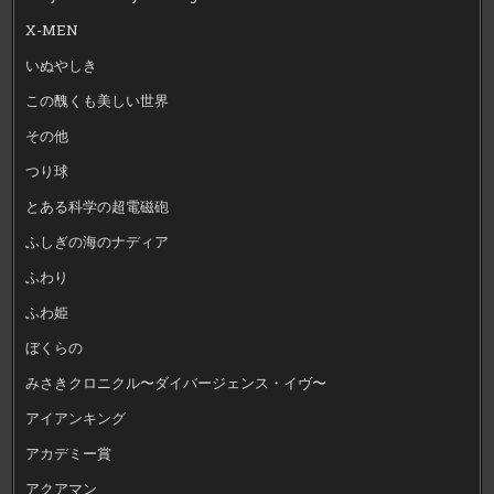
X-MEN
いぬやしき
この醜くも美しい世界
その他
つり球
とある科学の超電磁砲
ふしぎの海のナディア
ふわり
ふわ姫
ぼくらの
みさきクロニクル〜ダイバージェンス・イヴ〜
アイアンキング
アカデミー賞
アクアマン