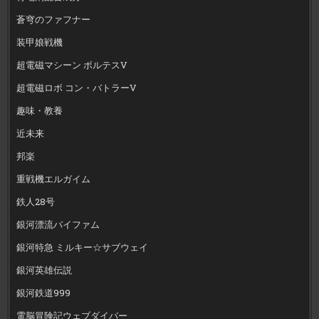
蒼穹のファフナー
装甲娘戦機
超電磁マシーン ボルテスV
超電磁ロボ コン・バトラーV
趣味・教養
近未来
邦楽
重戦機エルガイム
鉄人28号
銀河漂流バイファム
銀河特急 ミルキー☆サブウェイ
銀河英雄伝説
銀河鉄道999
電脳冒険記ウェブダイバー