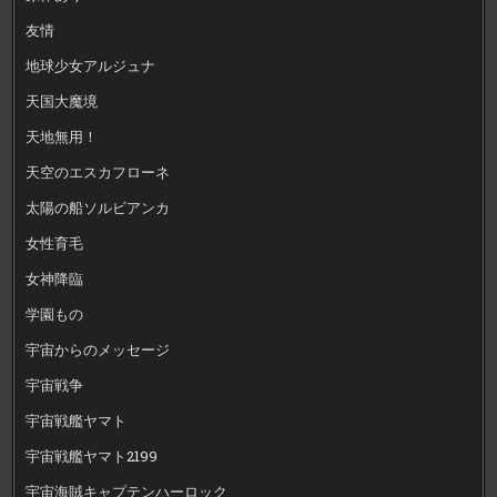
友情
地球少女アルジュナ
天国大魔境
天地無用！
天空のエスカフローネ
太陽の船ソルビアンカ
女性育毛
女神降臨
学園もの
宇宙からのメッセージ
宇宙戦争
宇宙戦艦ヤマト
宇宙戦艦ヤマト2199
宇宙海賊キャプテンハーロック