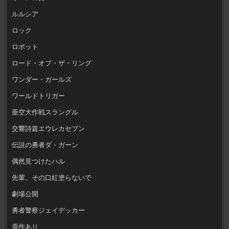
ルルシア
ロック
ロボット
ロード・オブ・ザ・リング
ワンダー・ガールズ
ワールドトリガー
亜空大作戦スラングル
交響詩篇エウレカセブン
伝説の勇者ダ・ガーン
偶然見つけたハル
先輩、その口紅塗らないで
劇場公開
勇者警察ジェイデッカー
原作あり