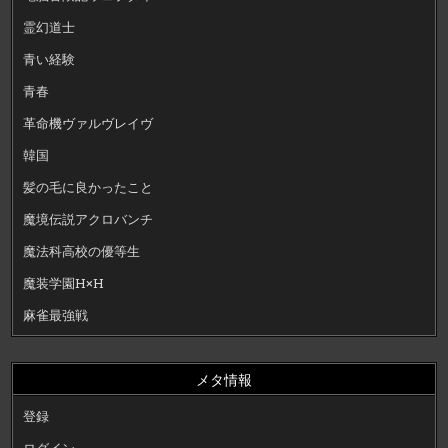
霊幻道士
青い経験
青春
革命機ヴァルヴレイヴ
韓国
髪の毛に良かったこと
魔境伝説アクロバンチ
魔法科高校の優等生
魔装学園H×H
麻雀最強戦
メタ情報
登録