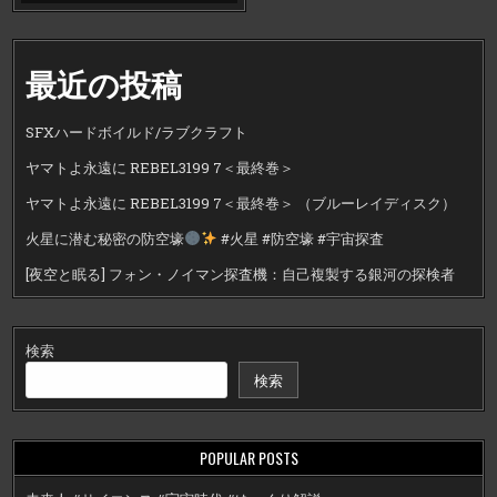
最近の投稿
SFXハードボイルド/ラブクラフト
ヤマトよ永遠に REBEL3199 7＜最終巻＞
ヤマトよ永遠に REBEL3199 7＜最終巻＞ （ブルーレイディスク）
火星に潜む秘密の防空壕
#火星 #防空壕 #宇宙探査
[夜空と眠る] フォン・ノイマン探査機：自己複製する銀河の探検者
検索
検索
POPULAR POSTS