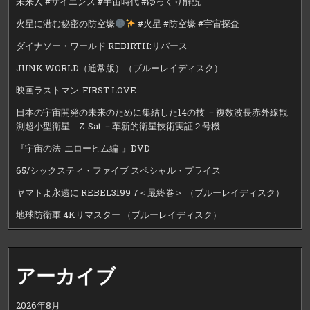
未来人 #サイエンス #宇宙時代 #ゆっくり解説
火星に潜む秘密の防空壕
#火星 #防空壕 #宇宙探査
ダイナソー・ワールド REBIRTH:リバース
JUNK WORLD（通常版）（ブルーレイディスク）
映画ラストマン-FIRST LOVE-
日本の宇宙開発の未来のために集結した14の技 －複数波長赤外線観
測超小型衛星 Z-Sat －革新的衛星技術実証２号機
『宇宙の法-エローヒム編-』DVD
65/シックスティ・ファイブ スペシャル・プライス
ヤマトよ永遠に REBEL3199 7＜最終巻＞ （ブルーレイディスク）
地球防衛軍 4Kリマスター （ブルーレイディスク）
アーカイブ
2026年8月