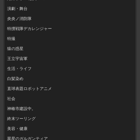
演劇・舞台
炎炎ノ消防隊
特捜戦隊デカレンジャー
特撮
猿の惑星
王立宇宙軍
生活・ライフ
白髪染め
直球表題ロボットアニメ
社会
神椿市建設中。
終末ツーリング
美容・健康
翠星のガルガンティア