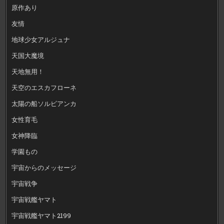
原作あり
友情
地球少女アルジュナ
天国大魔境
天地無用！
天空のエスカフローネ
太陽の船ソルビアンカ
女性育毛
女神降臨
学園もの
宇宙からのメッセージ
宇宙戦争
宇宙戦艦ヤマト
宇宙戦艦ヤマト2199