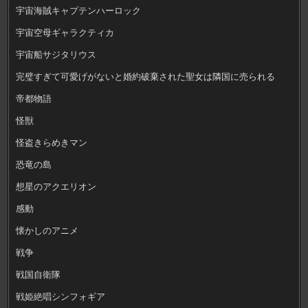
宇宙海賊キャプテンハーロック
宇宙空母ギャラクティカ
宇宙船サジタリウス
完璧すぎて可愛げがないと婚約破棄された聖女は隣国に売られる
帝都物語
怪獣
怪盗きらめきマン
恐竜の島
想星のアクエリオン
感動
懐かしのアニメ
戦争
戦国自衛隊
戦姫絶唱シンフォギア