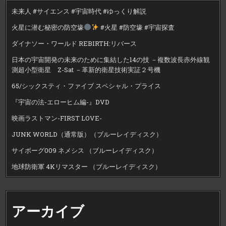
未来人 #サイエンス #宇宙時代 #ゆっくり解説
火星に潜む秘密の防空壕
#火星 #防空壕 #宇宙探査
ダイナソー・ワールド REBIRTH:リバース
日本の宇宙開発の未来のために集結した14の技 －複数波長赤外線観
測超小型衛星 Z-Sat －革新的衛星技術実証２号機
65/シックスティ・ファイブ スペシャル・プライス
『宇宙の法-エローヒム編-』DVD
映画ラストマン-FIRST LOVE-
JUNK WORLD（通常版）（ブルーレイディスク）
サイボーグ009 ネメシス （ブルーレイディスク）
地球防衛軍 4Kリマスター （ブルーレイディスク）
アーカイブ