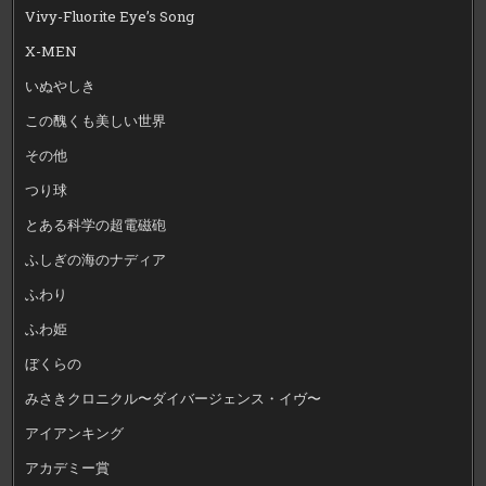
Vivy-Fluorite Eye’s Song
X-MEN
いぬやしき
この醜くも美しい世界
その他
つり球
とある科学の超電磁砲
ふしぎの海のナディア
ふわり
ふわ姫
ぼくらの
みさきクロニクル〜ダイバージェンス・イヴ〜
アイアンキング
アカデミー賞