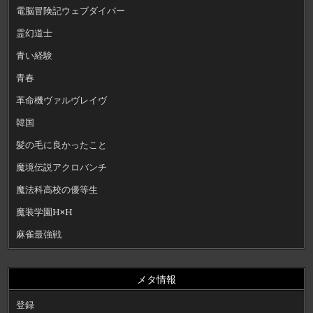
電脳冒険記ウェブダイバー
霊幻道士
青い経験
青春
革命機ヴァルヴレイヴ
韓国
髪の毛に良かったこと
魔境伝説アクロバンチ
魔法科高校の優等生
魔装学園H×H
麻雀最強戦
メタ情報
登録