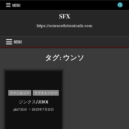
Skip
MENU
to
content
SFX
https://sciencefictiontrails.com
MENU
タグ:
ウンソ
Posted
ファンタジー
ラブストーリー
in
ジンクス/JINX
phi72110
2023年7月21日