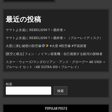
最近の投稿
ヤマトよ永遠に REBEL3199 7＜最終巻＞
ヤマトよ永遠に REBEL3199 7＜最終巻＞ （ブルーレイディスク）
火星に潜む秘密の防空壕
#火星 #防空壕 #宇宙探査
[夜空と眠る] フォン・ノイマン探査機：自己複製する銀河の探検者
スター・ウォーズ/マンダロリアン・アンド・グローグー 4K UHD ＋
ブルーレイ セット（4K ULTRA HD＋ブルーレイ）
検索
検索
POPULAR POSTS