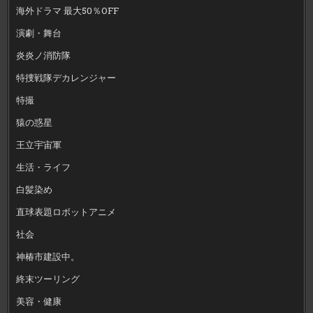
海外ドラマ 最大50％OFF
演劇・舞台
炎炎ノ消防隊
特捜戦隊デカレンジャー
特撮
猿の惑星
王立宇宙軍
生活・ライフ
白髪染め
直球表題ロボットアニメ
社会
神椿市建設中。
終末ツーリング
美容・健康