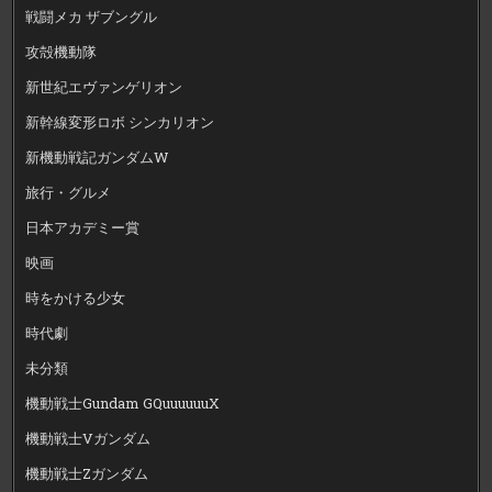
戦闘メカ ザブングル
攻殻機動隊
新世紀エヴァンゲリオン
新幹線変形ロボ シンカリオン
新機動戦記ガンダムW
旅行・グルメ
日本アカデミー賞
映画
時をかける少女
時代劇
未分類
機動戦士Gundam GQuuuuuuX
機動戦士Vガンダム
機動戦士Zガンダム