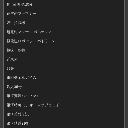
育毛剤配合成分
蒼穹のファフナー
装甲娘戦機
超電磁マシーン ボルテスV
超電磁ロボ コン・バトラーV
趣味・教養
近未来
邦楽
重戦機エルガイム
鉄人28号
銀河漂流バイファム
銀河特急 ミルキー☆サブウェイ
銀河英雄伝説
銀河鉄道999