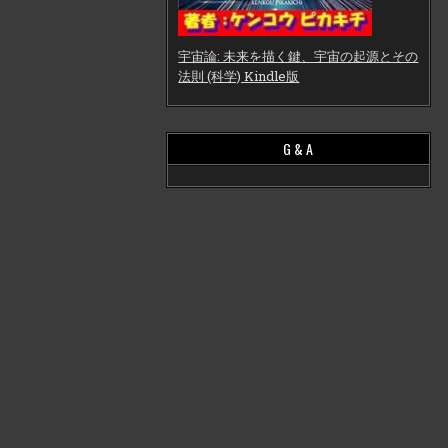
宇宙論: 未来を描く鍵、宇宙の起源とその
法則 (科学) Kindle版
G & A