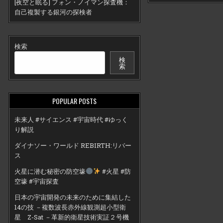
[夜空と眠る] フォン・ノイマン探査機：
自己複製する銀河の探検者
検索
検
索
POPULAR POSTS
未来人 #サイエンス #宇宙時代 #ゆっく
り解説
ダイナソー・ワールド REBIRTH:リバー
ス
火星に潜む秘密の防空壕
#火星 #防
空壕 #宇宙探査
日本の宇宙開発の未来のために集結した
14の技 －複数波長赤外線観測超小型衛
星 Z-Sat －革新的衛星技術実証２号機