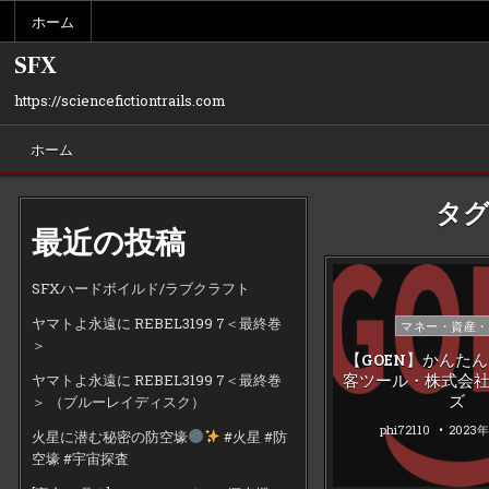
Skip
ホーム
to
content
SFX
https://sciencefictiontrails.com
ホーム
タグ
最近の投稿
SFXハードボイルド/ラブクラフト
ヤマトよ永遠に REBEL3199 7＜最終巻
Posted
マネー・資産・
＞
in
【GOEN】かんた
客ツール・株式会
ヤマトよ永遠に REBEL3199 7＜最終巻
ズ
＞ （ブルーレイディスク）
phi72110
2023
火星に潜む秘密の防空壕
#火星 #防
空壕 #宇宙探査