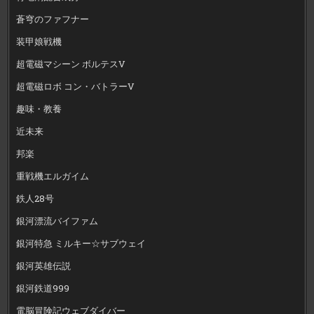
蒼穹のファフナー
装甲娘戦機
超電磁マシーン ボルテスV
超電磁ロボ コン・バトラーV
趣味・教養
近未来
邦楽
重戦機エルガイム
鉄人28号
銀河漂流バイファム
銀河特急 ミルキー☆サブウェイ
銀河英雄伝説
銀河鉄道999
電脳冒険記ウェブダイバー