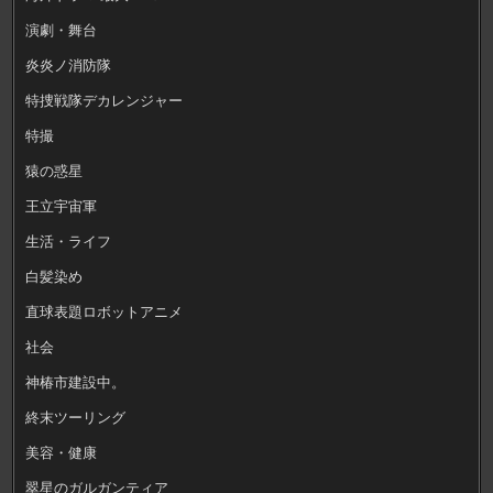
演劇・舞台
炎炎ノ消防隊
特捜戦隊デカレンジャー
特撮
猿の惑星
王立宇宙軍
生活・ライフ
白髪染め
直球表題ロボットアニメ
社会
神椿市建設中。
終末ツーリング
美容・健康
翠星のガルガンティア