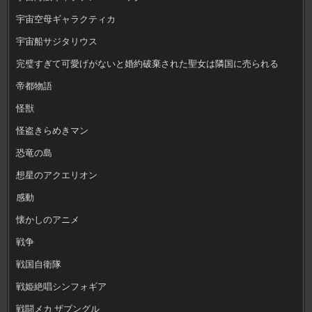
宇宙空母ギャラクティカ
宇宙船サジタリウス
完璧すぎて可愛げがないと婚約破棄された聖女は隣国に売られる
帝都物語
怪獣
怪盗きらめきマン
恐竜の島
想星のアクエリオン
感動
懐かしのアニメ
戦争
戦国自衛隊
戦姫絶唱シンフォギア
戦闘メカ ザブングル