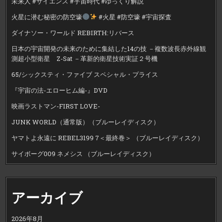
未来人 #サイエンス #宇宙時代 #ゆっくり解説
火星に潜む秘密の防空壕
#火星 #防空壕 #宇宙探査
ダイナソー・ワールド REBIRTH:リバース
日本の宇宙開発の未来のために集結した14の技 －複数波長赤外線観
測超小型衛星 Z-Sat －革新的衛星技術実証２号機
65/シックスティ・ファイブ スペシャル・プライス
『宇宙の法-エローヒム編-』DVD
映画ラストマン-FIRST LOVE-
JUNK WORLD（通常版）（ブルーレイディスク）
ヤマトよ永遠に REBEL3199 7＜最終巻＞ （ブルーレイディスク）
サイボーグ009 ネメシス （ブルーレイディスク）
アーカイブ
2026年8月