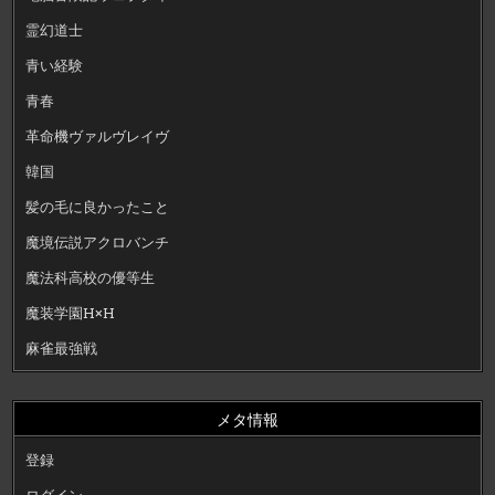
霊幻道士
青い経験
青春
革命機ヴァルヴレイヴ
韓国
髪の毛に良かったこと
魔境伝説アクロバンチ
魔法科高校の優等生
魔装学園H×H
麻雀最強戦
メタ情報
登録