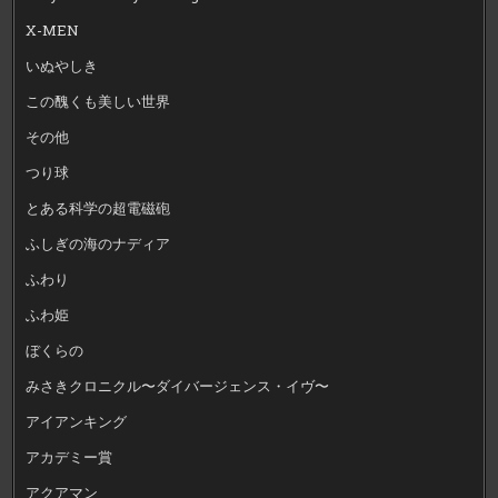
X-MEN
いぬやしき
この醜くも美しい世界
その他
つり球
とある科学の超電磁砲
ふしぎの海のナディア
ふわり
ふわ姫
ぼくらの
みさきクロニクル〜ダイバージェンス・イヴ〜
アイアンキング
アカデミー賞
アクアマン