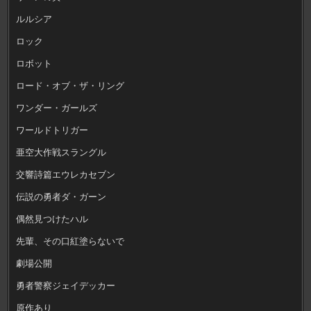
ルルシア
ロック
ロボット
ロード・オブ・ザ・リング
ワンダー・ガールズ
ワールドトリガー
亜空大作戦スラングル
交響詩篇エウレカセブン
伝説の勇者ダ・ガーン
偶然見つけたハル
先輩、その口紅塗らないで
劇場公開
勇者警察ジェイデッカー
原作あり