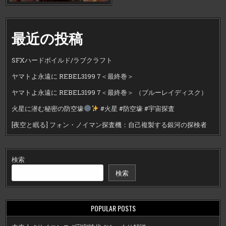
最近の投稿
SFXハードボイルド/ラブクラフト
ヤマトよ永遠に REBEL3199 7＜最終巻＞
ヤマトよ永遠に REBEL3199 7＜最終巻＞ （ブルーレイディスク）
火星に潜む秘密の防空壕
#火星 #防空壕 #宇宙探査
[夜空と眠る] フォン・ノイマン探査機：自己複製する銀河の探検者
検索
検索
POPULAR POSTS