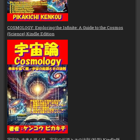
COSMOLOGY: Exploring the Infinite: A Guide to the Cosmos
(Science) Kindle Edition
宇宙論: 未来を描く鍵、宇宙の起源とその法則 (科学) Kindle版