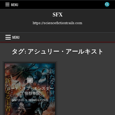
Skip
MENU
to
content
SFX
https://sciencefictiontrails.com
MENU
タグ:
アシュリー・アールキスト
Posted
SF
in
ロード・オブ・モンスター
ズ 怪獣帝国
phi72110
2024年6月29日