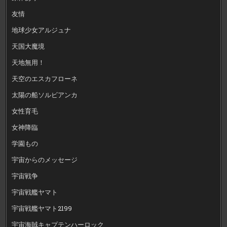
友情
地球少女アルジュナ
天国大魔境
天地無用！
天空のエスカフローネ
太陽の船ソルビアンカ
女性育毛
女神降臨
学園もの
宇宙からのメッセージ
宇宙戦争
宇宙戦艦ヤマト
宇宙戦艦ヤマト2199
宇宙海賊キャプテンハーロック