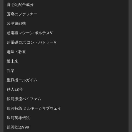
育毛剤配合成分
蒼穹のファフナー
装甲娘戦機
超電磁マシーン ボルテスV
超電磁ロボ コン・バトラーV
趣味・教養
近未来
邦楽
重戦機エルガイム
鉄人28号
銀河漂流バイファム
銀河特急 ミルキー☆サブウェイ
銀河英雄伝説
銀河鉄道999