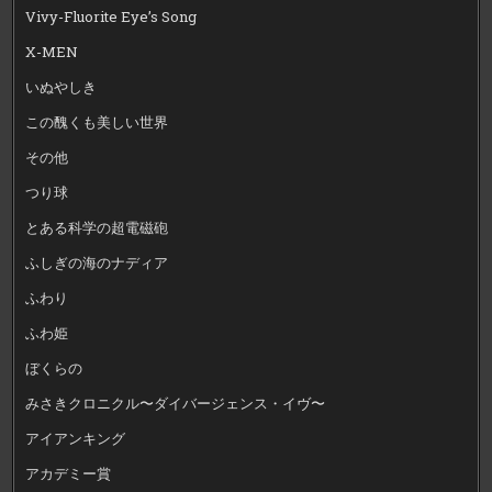
Vivy-Fluorite Eye’s Song
X-MEN
いぬやしき
この醜くも美しい世界
その他
つり球
とある科学の超電磁砲
ふしぎの海のナディア
ふわり
ふわ姫
ぼくらの
みさきクロニクル〜ダイバージェンス・イヴ〜
アイアンキング
アカデミー賞