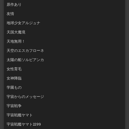
原作あり
友情
地球少女アルジュナ
天国大魔境
天地無用！
天空のエスカフローネ
太陽の船ソルビアンカ
女性育毛
女神降臨
学園もの
宇宙からのメッセージ
宇宙戦争
宇宙戦艦ヤマト
宇宙戦艦ヤマト2199