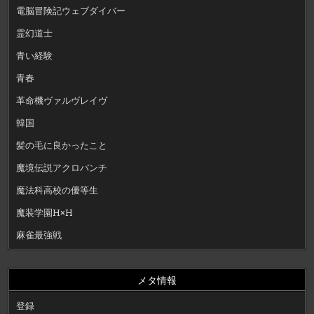
電脳冒険記ウェブダイバー
霊幻道士
青い経験
青春
革命機ヴァルヴレイヴ
韓国
髪の毛に良かったこと
魔境伝説アクロバンチ
魔法科高校の優等生
魔装学園H×H
麻雀最強戦
メタ情報
登録