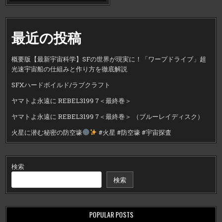
最近の投稿
概要版【最新宇宙科学】SFの世界が現実に！「ワープドライブ」超
光速宇宙船の仕組みと作り方を徹底解説
SFXハードボイルド/ラブクラフト
ヤマトよ永遠に REBEL3199 7＜最終巻＞
ヤマトよ永遠に REBEL3199 7＜最終巻＞ （ブルーレイディスク）
火星に潜む秘密の防空壕
#火星 #防空壕 #宇宙探査
検索
検索
POPULAR POSTS