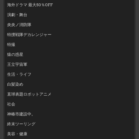
海外ドラマ 最大50％OFF
演劇・舞台
炎炎ノ消防隊
特捜戦隊デカレンジャー
特撮
猿の惑星
王立宇宙軍
生活・ライフ
白髪染め
直球表題ロボットアニメ
社会
神椿市建設中。
終末ツーリング
美容・健康