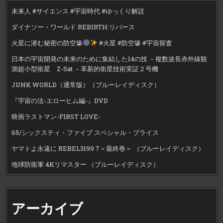
未来人 #サイエンス #宇宙時代 #ゆっくり解説
ダイナソー・ワールド REBIRTH:リバース
火星に潜む秘密の防空壕
#火星 #防空壕 #宇宙探査
日本の宇宙開発の未来のために集結した14の技 －複数波長赤外線観
測超小型衛星 Z-Sat －革新的衛星技術実証２号機
JUNK WORLD（通常版）（ブルーレイディスク）
『宇宙の法-エローヒム編-』DVD
映画ラストマン-FIRST LOVE-
65/シックスティ・ファイブ スペシャル・プライス
ヤマトよ永遠に REBEL3199 7＜最終巻＞ （ブルーレイディスク）
地球防衛軍 4Kリマスター （ブルーレイディスク）
アーカイブ