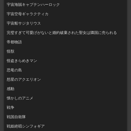
宇宙海賊キャプテンハーロック
宇宙空母ギャラクティカ
宇宙船サジタリウス
完璧すぎて可愛げがないと婚約破棄された聖女は隣国に売られる
帝都物語
怪獣
怪盗きらめきマン
恐竜の島
想星のアクエリオン
感動
懐かしのアニメ
戦争
戦国自衛隊
戦姫絶唱シンフォギア