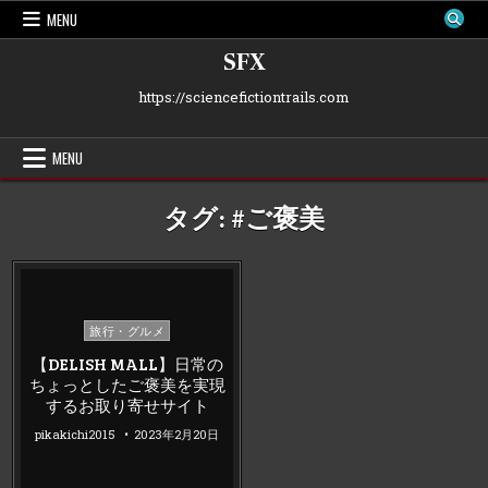
Skip
MENU
to
content
SFX
https://sciencefictiontrails.com
MENU
タグ:
#ご褒美
Posted
旅行・グルメ
in
【DELISH MALL】日常の
ちょっとしたご褒美を実現
するお取り寄せサイト
pikakichi2015
2023年2月20日