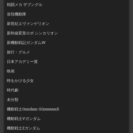
戦闘メカ ザブングル
攻殻機動隊
新世紀エヴァンゲリオン
新幹線変形ロボ シンカリオン
新機動戦記ガンダムW
旅行・グルメ
日本アカデミー賞
映画
時をかける少女
時代劇
未分類
機動戦士Gundam GQuuuuuuX
機動戦士Vガンダム
機動戦士Zガンダム