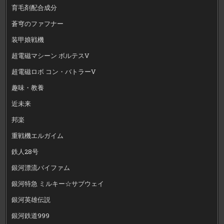
育毛剤配合成分
蒼穹のファフナー
装甲娘戦機
超電磁マシーン ボルテスV
超電磁ロボ コン・バトラーV
趣味・教養
近未来
邦楽
重戦機エルガイム
鉄人28号
銀河漂流バイファム
銀河特急 ミルキー☆サブウェイ
銀河英雄伝説
銀河鉄道999