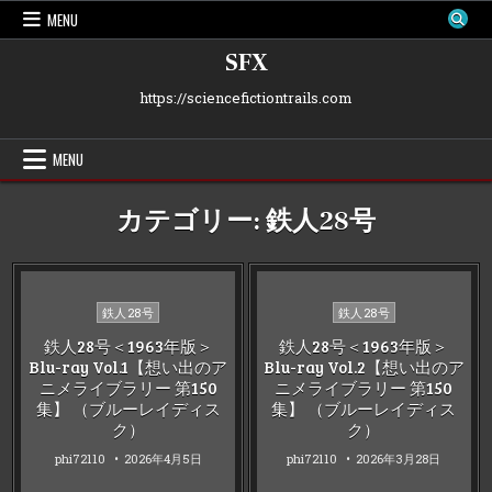
Skip
MENU
to
content
SFX
https://sciencefictiontrails.com
MENU
カテゴリー:
鉄人28号
Posted
Posted
鉄人28号
鉄人28号
in
in
鉄人28号＜1963年版＞
鉄人28号＜1963年版＞
Blu-ray Vol.1【想い出のア
Blu-ray Vol.2【想い出のア
ニメライブラリー 第150
ニメライブラリー 第150
集】 （ブルーレイディス
集】 （ブルーレイディス
ク）
ク）
phi72110
2026年4月5日
phi72110
2026年3月28日