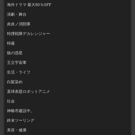
海外ドラマ 最大50％OFF
演劇・舞台
炎炎ノ消防隊
特捜戦隊デカレンジャー
特撮
猿の惑星
王立宇宙軍
生活・ライフ
白髪染め
直球表題ロボットアニメ
社会
神椿市建設中。
終末ツーリング
美容・健康