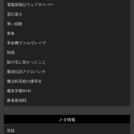
電脳冒険記ウェブダイバー
霊幻道士
青い経験
青春
革命機ヴァルヴレイヴ
韓国
髪の毛に良かったこと
魔境伝説アクロバンチ
魔法科高校の優等生
魔装学園H×H
麻雀最強戦
メタ情報
登録