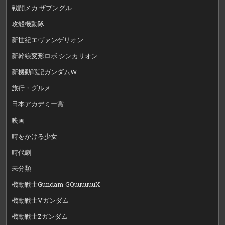
戦闘メカ ザブングル
攻殻機動隊
新世紀エヴァンゲリオン
新幹線変形ロボ シンカリオン
新機動戦記ガンダムW
旅行・グルメ
日本アカデミー賞
映画
時をかける少女
時代劇
未分類
機動戦士Gundam GQuuuuuuX
機動戦士Vガンダム
機動戦士Zガンダム