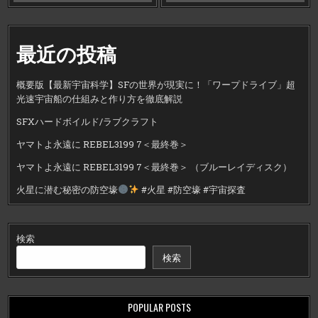
最近の投稿
概要版【最新宇宙科学】SFの世界が現実に！「ワープドライブ」超
光速宇宙船の仕組みと作り方を徹底解説
SFXハードボイルド/ラブクラフト
ヤマトよ永遠に REBEL3199 7＜最終巻＞
ヤマトよ永遠に REBEL3199 7＜最終巻＞ （ブルーレイディスク）
火星に潜む秘密の防空壕
#火星 #防空壕 #宇宙探査
検索
検索
POPULAR POSTS