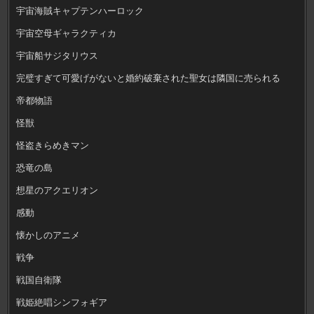
宇宙海賊キャプテンハーロック
宇宙空母ギャラクティカ
宇宙船サジタリウス
完璧すぎて可愛げがないと婚約破棄された聖女は隣国に売られる
帝都物語
怪獣
怪盗きらめきマン
恐竜の島
想星のアクエリオン
感動
懐かしのアニメ
戦争
戦国自衛隊
戦姫絶唱シンフォギア