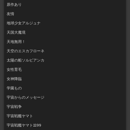
原作あり
友情
地球少女アルジュナ
天国大魔境
天地無用！
天空のエスカフローネ
太陽の船ソルビアンカ
女性育毛
女神降臨
学園もの
宇宙からのメッセージ
宇宙戦争
宇宙戦艦ヤマト
宇宙戦艦ヤマト2199