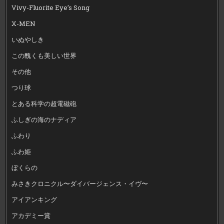
Vivy-Fluorite Eye’s Song
X-MEN
いぬやしき
この醜くも美しい世界
その他
つり球
とある科学の超電磁砲
ふしぎの海のナディア
ふわり
ふわ姫
ぼくらの
みさきクロニクル〜ダイバージェンス・イヴ〜
アイアンキング
アカデミー賞