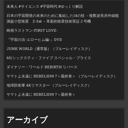
未来人 #サイエンス #宇宙時代 #ゆっくり解説
日本の宇宙開発の未来のために集結した14の技 －複数波長赤外線観
測超小型衛星 Z-Sat －革新的衛星技術実証２号機
映画ラストマン-FIRST LOVE-
『宇宙の法-エローヒム編-』DVD
JUNK WORLD（通常版）（ブルーレイディスク）
65/シックスティ・ファイブ スペシャル・プライス
ダイナソー・ワールド REBIRTH:リバース
ヤマトよ永遠に REBEL3199 7＜最終巻＞ （ブルーレイディスク）
地球防衛軍 4Kリマスター （ブルーレイディスク）
ヤマトよ永遠に REBEL3199 7＜最終巻＞
アーカイブ