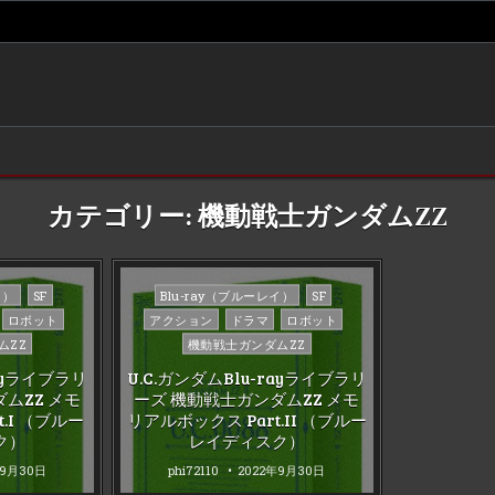
カテゴリー:
機動戦士ガンダムZZ
Posted
イ）
SF
Blu-ray（ブルーレイ）
SF
in
ロボット
アクション
ドラマ
ロボット
ムZZ
機動戦士ガンダムZZ
rayライブラリ
U.C.ガンダムBlu-rayライブラリ
ムZZ メモ
ーズ 機動戦士ガンダムZZ メモ
.I （ブルー
リアルボックス Part.II （ブルー
ク）
レイディスク）
年9月30日
phi72110
2022年9月30日