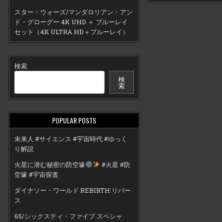
スター・ウォーズ/マンダロリアン・アン
ド・グローグー 4K UHD ＋ ブルーレイ
セット（4K ULTRA HD＋ブルーレイ）
検索
検
索
POPULAR POSTS
未来人 #サイエンス #宇宙時代 #ゆっく
り解説
火星に潜む秘密の防空壕
#火星 #防
空壕 #宇宙探査
ダイナソー・ワールド REBIRTH:リバー
ス
65/シックスティ・ファイブ スペシャ