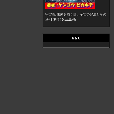
宇宙論: 未来を描く鍵、宇宙の起源とその
法則 (科学) Kindle版
G & A