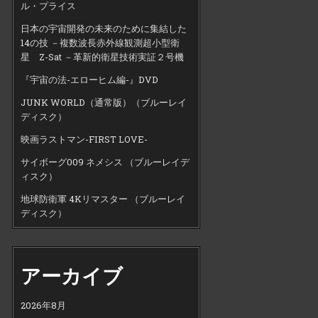
ル・プライス
日本の宇宙開発の未来のために集結した
14の技 －複数波長赤外線観測超小型衛
星 Z-Sat －革新的衛星技術実証２号機
『宇宙の法-エローヒム編-』DVD
JUNK WORLD（通常版）（ブルーレイ
ディスク）
映画ラストマン-FIRST LOVE-
サイボーグ009 ネメシス （ブルーレイデ
ィスク）
地球防衛軍 4Kリマスター （ブルーレイ
ディスク）
アーカイブ
2026年8月