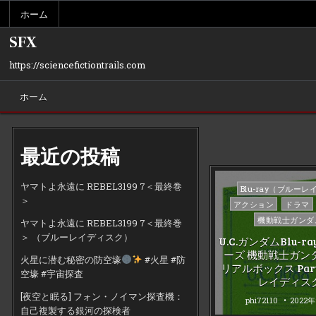
Skip
ホーム
to
content
SFX
https://sciencefictiontrails.com
ホーム
最近の投稿
ヤマトよ永遠に REBEL3199 7＜最終巻
Posted
Blu-ray（ブルーレ
＞
in
アクション
ドラマ
機動戦士ガンダ
ヤマトよ永遠に REBEL3199 7＜最終巻
＞ （ブルーレイディスク）
U.C.ガンダムBlu-
ーズ 機動戦士ガンダ
火星に潜む秘密の防空壕
#火星 #防
リアルボックス Part
空壕 #宇宙探査
レイディス
[夜空と眠る] フォン・ノイマン探査機：
phi72110
2022
自己複製する銀河の探検者