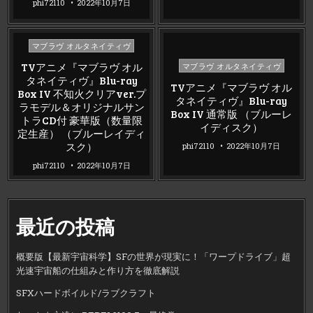
phi72110
2022年10月7日
Posted
マブラヴ オルタネイティヴ
in
Posted
TVアニメ『マブラヴ オル
マブラヴ オルタネイティヴ
in
タネイティヴ』Blu-ray
TVアニメ『マブラヴ オル
Box IV 不知火クリアver.プ
タネイティヴ』Blu-ray
ラモデル＆オリジナルサン
Box IV 通常版 （ブルーレ
トラCD付 豪華版（数量限
イディスク）
定生産） （ブルーレイディ
スク）
phi72110
2022年10月7日
phi72110
2022年10月7日
最近の投稿
概要版【最新宇宙科学】SFの世界が現実に！「ワープドライブ」超
光速宇宙船の仕組みと作り方を徹底解説
SFXハードボイルド/ラブクラフト