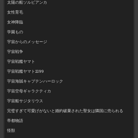
太陽の船ソルビアンカ
女性育毛
女神降臨
学園もの
宇宙からのメッセージ
宇宙戦争
宇宙戦艦ヤマト
宇宙戦艦ヤマト2199
宇宙海賊キャプテンハーロック
宇宙空母ギャラクティカ
宇宙船サジタリウス
完璧すぎて可愛げがないと婚約破棄された聖女は隣国に売られる
帝都物語
怪獣