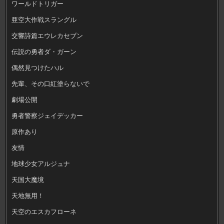
ワールドトリガー
亜空大作戦スラングル
交響詩篇エウレカセブン
伝説の勇者ダ・ガーン
偶然見つけたハル
先輩、その口紅塗らないで
劇場公開
勇者警察ジェイデッカー
原作あり
友情
地球少女アルジュナ
天国大魔境
天地無用！
天空のエスカフローネ