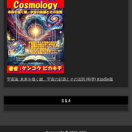
宇宙論: 未来を描く鍵、宇宙の起源とその法則 (科学) Kindle版
G & A