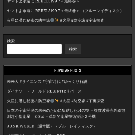
ヤマトよ永遠に REBEL3199 7＜最終巻＞
ヤマトよ永遠に REBEL3199 7＜最終巻＞ （ブルーレイディスク）
火星に潜む秘密の防空壕
#火星 #防空壕 #宇宙探査
検索
検索
POPULAR POSTS
未来人 #サイエンス #宇宙時代 #ゆっくり解説
ダイナソー・ワールド REBIRTH:リバース
火星に潜む秘密の防空壕
#火星 #防空壕 #宇宙探査
日本の宇宙開発の未来のために集結した14の技 －複数波長赤外線観
測超小型衛星 Z-Sat －革新的衛星技術実証２号機
JUNK WORLD（通常版）（ブルーレイディスク）