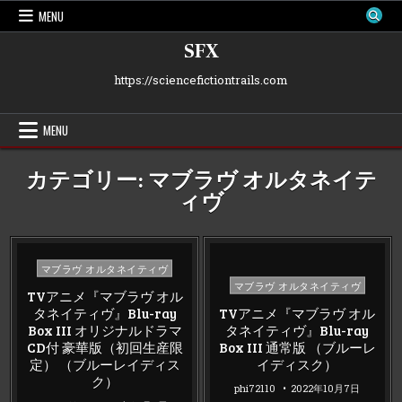
Skip
MENU
to
content
SFX
https://sciencefictiontrails.com
MENU
カテゴリー:
マブラヴ オルタネイテ
ィヴ
Posted
マブラヴ オルタネイティヴ
Posted
in
マブラヴ オルタネイティヴ
TVアニメ『マブラヴ オル
in
タネイティヴ』Blu-ray
TVアニメ『マブラヴ オル
Box III オリジナルドラマ
タネイティヴ』Blu-ray
CD付 豪華版（初回生産限
Box III 通常版 （ブルーレ
定） （ブルーレイディス
イディスク）
ク）
phi72110
2022年10月7日