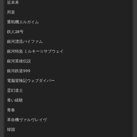
近未来
邦楽
重戦機エルガイム
鉄人28号
銀河漂流バイファム
銀河特急 ミルキー☆サブウェイ
銀河英雄伝説
銀河鉄道999
電脳冒険記ウェブダイバー
霊幻道士
青い経験
青春
革命機ヴァルヴレイヴ
韓国