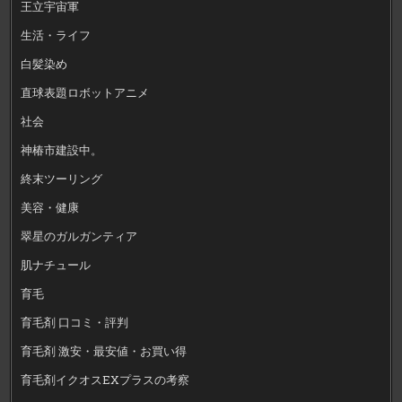
王立宇宙軍
生活・ライフ
白髪染め
直球表題ロボットアニメ
社会
神椿市建設中。
終末ツーリング
美容・健康
翠星のガルガンティア
肌ナチュール
育毛
育毛剤 口コミ・評判
育毛剤 激安・最安値・お買い得
育毛剤イクオスEXプラスの考察