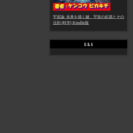
宇宙論: 未来を描く鍵、宇宙の起源とその
法則 (科学) Kindle版
G & A