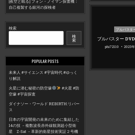
[夜空と眠る] フォン・ノイマン探査機：
自己複製する銀河の探検者
検索
Posted
ブルバスタ
in
検
ブルバスター DVD 
索
phi72110
2023
POPULAR POSTS
未来人 #サイエンス #宇宙時代 #ゆっく
り解説
火星に潜む秘密の防空壕
#火星 #防
空壕 #宇宙探査
ダイナソー・ワールド REBIRTH:リバー
ス
日本の宇宙開発の未来のために集結した
14の技 －複数波長赤外線観測超小型衛
星 Z-Sat －革新的衛星技術実証２号機