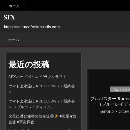
Skip
ホーム
to
content
SFX
https://sciencefictiontrails.com
ホーム
最近の投稿
SFXハードボイルド/ラブクラフト
ヤマトよ永遠に REBEL3199 7＜最終巻
Posted
ブルバスタ
＞
in
ブルバスター Blu-ra
ヤマトよ永遠に REBEL3199 7＜最終巻
（ブルーレイデ
＞ （ブルーレイディスク）
phi72110
2023年
火星に潜む秘密の防空壕
#火星 #防
空壕 #宇宙探査