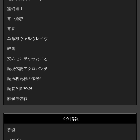
霊幻道士
青い経験
青春
革命機ヴァルヴレイヴ
韓国
髪の毛に良かったこと
魔境伝説アクロバンチ
魔法科高校の優等生
魔装学園H×H
麻雀最強戦
メタ情報
登録