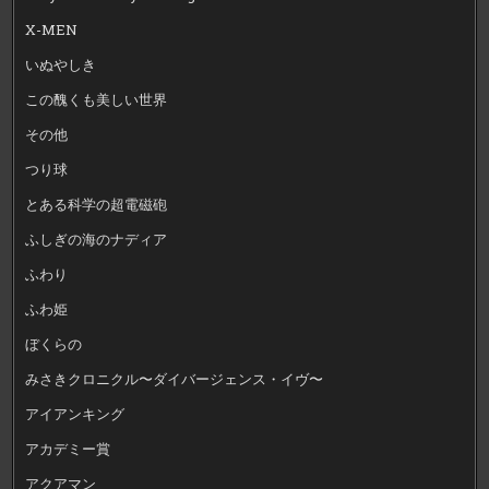
X-MEN
いぬやしき
この醜くも美しい世界
その他
つり球
とある科学の超電磁砲
ふしぎの海のナディア
ふわり
ふわ姫
ぼくらの
みさきクロニクル〜ダイバージェンス・イヴ〜
アイアンキング
アカデミー賞
アクアマン