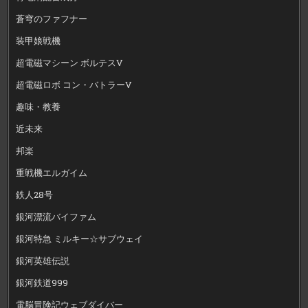
蒼穹のファフナー
装甲娘戦機
超電磁マシーン ボルテスV
超電磁ロボ コン・バトラーV
趣味・教養
近未来
邦楽
重戦機エルガイム
鉄人28号
銀河漂流バイファム
銀河特急 ミルキー☆サブウェイ
銀河英雄伝説
銀河鉄道999
電脳冒険記ウェブダイバー