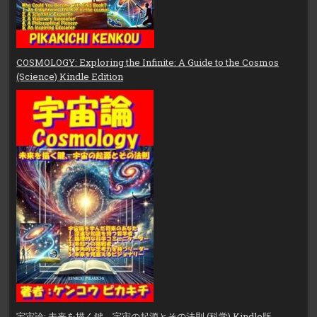
COSMOLOGY: Exploring the Infinite: A Guide to the Cosmos
(Science) Kindle Edition
宇宙論: 未来を描く鍵、宇宙の起源とその法則 (科学) Kindle版