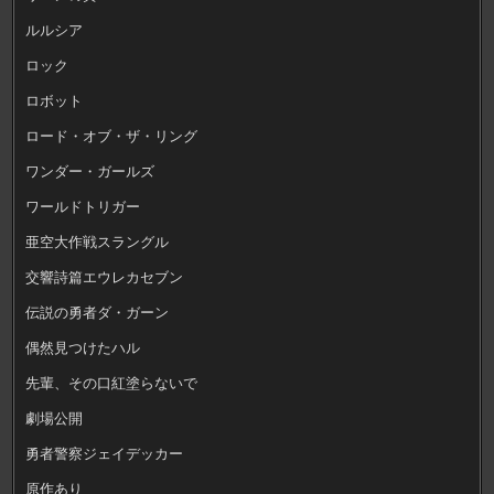
ルルシア
ロック
ロボット
ロード・オブ・ザ・リング
ワンダー・ガールズ
ワールドトリガー
亜空大作戦スラングル
交響詩篇エウレカセブン
伝説の勇者ダ・ガーン
偶然見つけたハル
先輩、その口紅塗らないで
劇場公開
勇者警察ジェイデッカー
原作あり