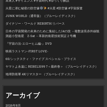
未来人 #サイエンス #宇宙時代 #ゆっくり解説
火星に潜む秘密の防空壕
#火星 #防空壕 #宇宙探査
JUNK WORLD（通常版）（ブルーレイディスク）
ダイナソー・ワールド REBIRTH:リバース
日本の宇宙開発の未来のために集結した14の技 －複数波長赤外線観
測超小型衛星 Z-Sat －革新的衛星技術実証２号機
『宇宙の法-エローヒム編-』DVD
映画ラストマン-FIRST LOVE-
65/シックスティ・ファイブ スペシャル・プライス
ヤマトよ永遠に REBEL3199 7＜最終巻＞ （ブルーレイディスク）
地球防衛軍 4Kリマスター （ブルーレイディスク）
アーカイブ
2026年8月