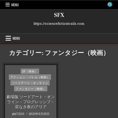
Skip
MENU
to
content
SFX
https://sciencefictiontrails.com
MENU
カテゴリー:
ファンタジー（映画）
Posted
SF（映画）
in
アクション・バトル（映画）
ソードアート・オンライン
ファンタジー（映画）
劇場版 ソードアート・オン
ライン－プログレッシブ－
星なき夜のアリア
phi72110
2023年5月25日