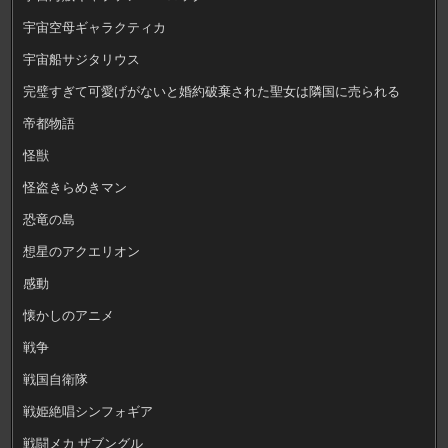
宇宙空母ギャラクティカ
宇宙船サジタリウス
完璧すぎて可愛げがないと婚約破棄された聖女は隣国に売られる
帝都物語
怪獣
怪盗きらめきマン
恐竜の島
想星のアクエリオン
感動
懐かしのアニメ
戦争
戦国自衛隊
戦姫絶唱シンフォギア
戦闘メカ ザブングル