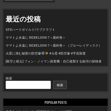
最近の投稿
SFXハードボイルド/ラブクラフト
ヤマトよ永遠に REBEL3199 7＜最終巻＞
ヤマトよ永遠に REBEL3199 7＜最終巻＞ （ブルーレイディスク）
火星に潜む秘密の防空壕
#火星 #防空壕 #宇宙探査
[夜空と眠る] フォン・ノイマン探査機：自己複製する銀河の探検者
検索
検索
POPULAR POSTS