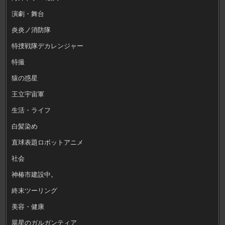
演劇・舞台
炎炎ノ消防隊
特捜戦隊デカレンジャー
特撮
猿の惑星
王立宇宙軍
生活・ライフ
白髪染め
直球表題ロボットアニメ
社会
神椿市建設中。
終末ツーリング
美容・健康
翠星のガルガンティア