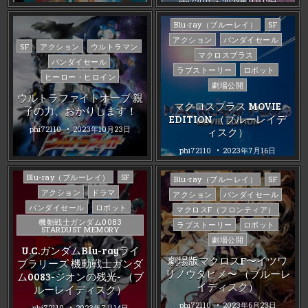
phi72110
2023年11月12日
Posted
Blu-ray（ブルーレイ）
SF
in
アクション
バンダイセール
Posted
SF
アクション
ウルトラマン
マクロスプラス
in
バンダイセール
ラブストーリー
ロボット
ヒーロー・ヒロイン
劇場公開
ウルトラファイトオーブ 親
マクロスプラス MOVIE
子の力、おかりします！
EDITION （ブルーレイデ
phi72110
2023年10月23日
ィスク）
phi72110
2023年7月16日
Posted
Blu-ray（ブルーレイ）
SF
Posted
Blu-ray（ブルーレイ）
SF
in
in
アクション
ドラマ
アクション
バンダイセール
バンダイセール
ロボット
マクロスF（フロンティア）
機動戦士ガンダム0083
ラブストーリー
ロボット
STARDUST MEMORY
劇場公開
U.C.ガンダムBlu-rayライ
劇場版マクロスF〜イツワ
ブラリーズ 機動戦士ガンダ
リノウタヒメ〜 （ブルーレ
ム0083-ジオンの残光- （ブ
イディスク）
ルーレイディスク）
phi72110
2023年6月23日
phi72110
2023年7月14日