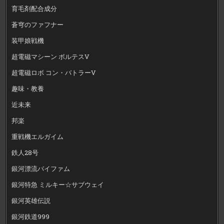
育毛剤配合成分
蒼穹のファフナー
装甲娘戦機
超電磁マシーン ボルテスV
超電磁ロボ コン・バトラーV
趣味・教養
近未来
邦楽
重戦機エルガイム
鉄人28号
銀河漂流バイファム
銀河特急 ミルキー☆サブウェイ
銀河英雄伝説
銀河鉄道999