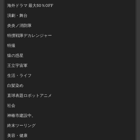
海外ドラマ 最大50％OFF
演劇・舞台
炎炎ノ消防隊
特捜戦隊デカレンジャー
特撮
猿の惑星
王立宇宙軍
生活・ライフ
白髪染め
直球表題ロボットアニメ
社会
神椿市建設中。
終末ツーリング
美容・健康