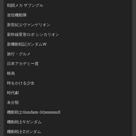
戦闘メカ ザブングル
攻殻機動隊
新世紀エヴァンゲリオン
新幹線変形ロボ シンカリオン
新機動戦記ガンダムW
旅行・グルメ
日本アカデミー賞
映画
時をかける少女
時代劇
未分類
機動戦士Gundam GQuuuuuuX
機動戦士Vガンダム
機動戦士Zガンダム