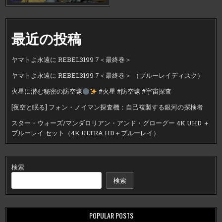
最近の投稿
ヤマトよ永遠に REBEL3199 7＜最終巻＞
ヤマトよ永遠に REBEL3199 7＜最終巻＞ （ブルーレイディスク）
火星に潜む秘密の防空壕
#火星 #防空壕 #宇宙探査
[夜空と眠る] フォン・ノイマン探査機：自己複製する銀河の探検者
スター・ウォーズ/マンダロリアン・アンド・グローグー 4K UHD ＋
ブルーレイ セット（4K ULTRA HD＋ブルーレイ）
検索
検索
POPULAR POSTS