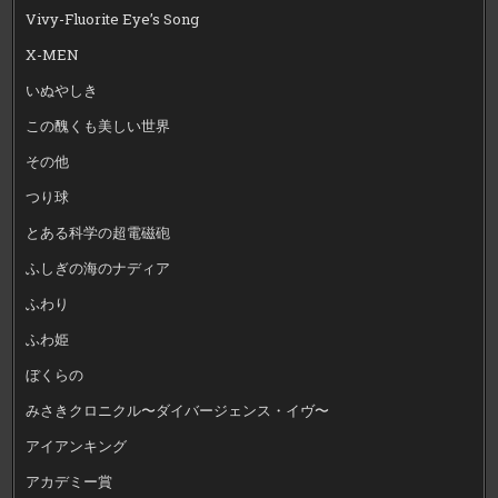
Vivy-Fluorite Eye’s Song
X-MEN
いぬやしき
この醜くも美しい世界
その他
つり球
とある科学の超電磁砲
ふしぎの海のナディア
ふわり
ふわ姫
ぼくらの
みさきクロニクル〜ダイバージェンス・イヴ〜
アイアンキング
アカデミー賞