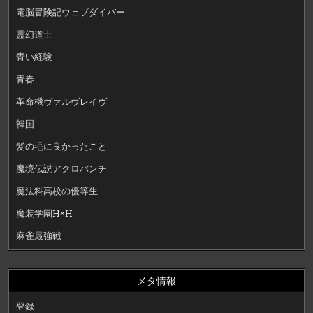
電脳冒険記ウェブダイバー
霊幻道士
青い経験
青春
革命機ヴァルヴレイヴ
韓国
髪の毛に良かったこと
魔境伝説アクロバンチ
魔法科高校の優等生
魔装学園H×H
麻雀最強戦
メタ情報
登録