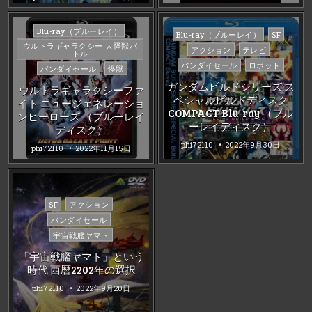
Posted
Blu-ray（ブルーレイ）
Posted
Blu-ray（ブルーレイ）
SF
in
ウルトラギャラクシー 大怪獣バ
in
アクション
テレビ
トル
バンダイセール
ロボット
バンダイセール
怪獣
ガンダムビルドシリーズ ス
ウルトラギャラクシーファ
ペシャルビルドディスク
イト ニュージェネレーショ
COMPACT Blu-ray （ブル
ンヒーローズ （ブルーレイ
ーレイディスク）
ディスク）
phi72110
2022年9月30日
phi72110
2022年11月15日
Posted
SF
アクション
in
バンダイセール
宇宙戦艦ヤマト
「宇宙戦艦ヤマト」という
時代 西暦2202年の選択
phi72110
2022年9月20日