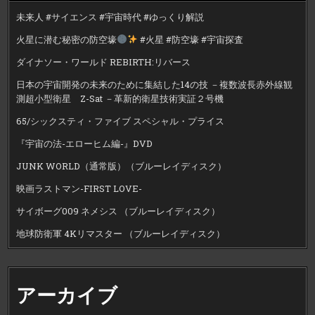
未来人 #サイエンス #宇宙時代 #ゆっくり解説
火星に潜む秘密の防空壕
#火星 #防空壕 #宇宙探査
ダイナソー・ワールド REBIRTH:リバース
日本の宇宙開発の未来のために集結した14の技 －複数波長赤外線観
測超小型衛星 Z-Sat －革新的衛星技術実証２号機
65/シックスティ・ファイブ スペシャル・プライス
『宇宙の法-エローヒム編-』DVD
JUNK WORLD（通常版）（ブルーレイディスク）
映画ラストマン-FIRST LOVE-
サイボーグ009 ネメシス （ブルーレイディスク）
地球防衛軍 4Kリマスター （ブルーレイディスク）
アーカイブ