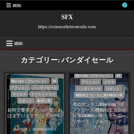
Skip
MENU
to
content
SFX
https://sciencefictiontrails.com
MENU
カテゴリー:
バンダイセール
Posted
Blu-ray（ブルーレイ）
SF
Posted
in
Blu-ray（ブルーレイ）
SF
アクション
ドラマ
in
アクション
バンダイセール
バンダイセール
ロボット
マクロス
ラブストーリー
機動戦士ガンダム第08MS小隊
ロボット
劇場公開
U.C.ガンダムBlu-rayライ
超時空要塞マクロス 愛・お
ブラリーズ 機動戦士ガンダ
ぼえていますか （ブルーレ
ム 第08MS小隊 ミラーズ・
イディスク）
リポート （ブルーレイディ
スク）
phi72110
2023年12月21日