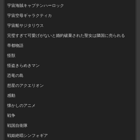
宇宙海賊キャプテンハーロック
宇宙空母ギャラクティカ
宇宙船サジタリウス
完璧すぎて可愛げがないと婚約破棄された聖女は隣国に売られる
帝都物語
怪獣
怪盗きらめきマン
恐竜の島
想星のアクエリオン
感動
懐かしのアニメ
戦争
戦国自衛隊
戦姫絶唱シンフォギア