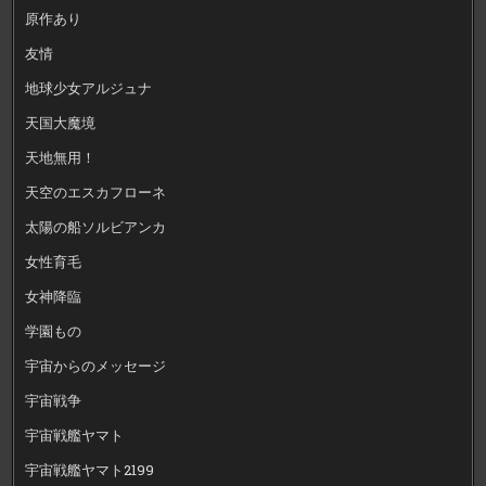
原作あり
友情
地球少女アルジュナ
天国大魔境
天地無用！
天空のエスカフローネ
太陽の船ソルビアンカ
女性育毛
女神降臨
学園もの
宇宙からのメッセージ
宇宙戦争
宇宙戦艦ヤマト
宇宙戦艦ヤマト2199