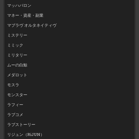
マッハバロン
マネー・資産・副業
マブラヴ オルタネイティヴ
ミステリー
ミミック
ミリタリー
ムーの白鯨
メダロット
モスラ
モンスター
ラフィー
ラブコメ
ラブストーリー
リジュン（RiJUN）