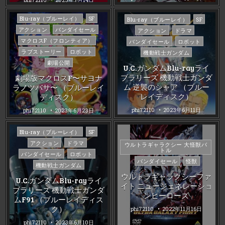
Posted
Posted
Blu-ray（ブルーレイ）
SF
Blu-ray（ブルーレイ）
SF
in
in
アクション
バンダイセール
アクション
ドラマ
マクロスF（フロンティア）
バンダイセール
ロボット
ラブストーリー
ロボット
機動戦士ガンダム
劇場公開
U.C.ガンダムBlu-rayライ
ブラリーズ 機動戦士ガンダ
劇場版マクロスF〜サヨナ
ム 逆襲のシャア （ブルー
ラノツバサ〜 （ブルーレイ
レイディスク）
ディスク）
phi72110
2023年6月11日
phi72110
2023年6月23日
Posted
Blu-ray（ブルーレイ）
SF
in
アクション
ドラマ
Posted
ウルトラギャラクシー 大怪獣バ
トル
in
バンダイセール
ロボット
バンダイセール
怪獣
機動戦士ガンダム
ウルトラギャラクシーファ
U.C.ガンダムBlu-rayライ
イト ニュージェネレーショ
ブラリーズ 機動戦士ガンダ
ンヒーローズ
ムF91 （ブルーレイディス
ク）
phi72110
2022年11月16日
phi72110
2023年6月10日