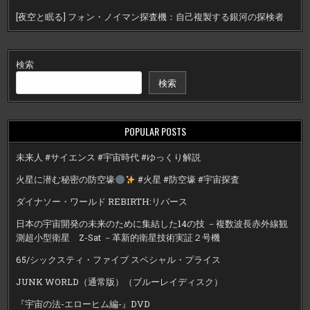
[夜空と眠る] フォン・ノイマン探査機：自己複製する銀河の探検者
検索
検索
POPULAR POSTS
未来人 #サイエンス #宇宙時代 #ゆっくり解説
火星に潜む秘密の防空壕
#火星 #防空壕 #宇宙探査
ダイナソー・ワールド REBIRTH:リバース
日本の宇宙開発の未来のために集結した14の技 －複数波長赤外線観
測超小型衛星 Z-Sat －革新的衛星技術実証２号機
65/シックスティ・ファイブ スペシャル・プライス
JUNK WORLD（通常版）（ブルーレイディスク）
『宇宙の法-エローヒム編-』DVD