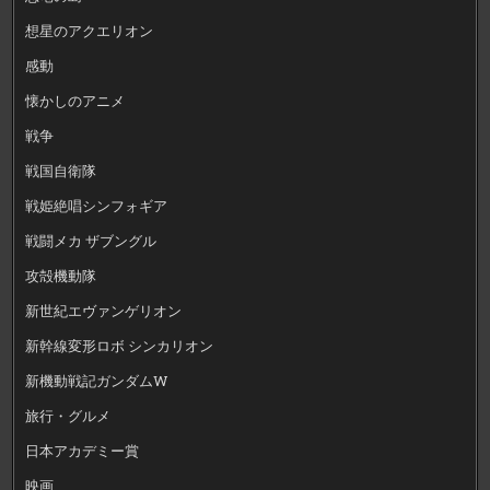
想星のアクエリオン
感動
懐かしのアニメ
戦争
戦国自衛隊
戦姫絶唱シンフォギア
戦闘メカ ザブングル
攻殻機動隊
新世紀エヴァンゲリオン
新幹線変形ロボ シンカリオン
新機動戦記ガンダムW
旅行・グルメ
日本アカデミー賞
映画