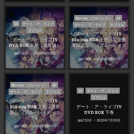
Posted
Blu-ray（ブルーレイ）
SF
Posted
in
SF
デート・ア・ライブ
デート・ア・ライブ
ラブコメ
in
ラブコメ
デート・ア・ライブIV
デート・ア・ライブIV
Blu-ray BOX 上巻（完全数
DVD BOX 上巻（通常版）
量限定版） （ブルーレイデ
ィスク）
phi72110
2023年8月11日
phi72110
2023年8月10日
Posted
Blu-ray（ブルーレイ）
SF
Posted
in
SF
デート・ア・ライブ
デート・ア・ライブ
ラブコメ
in
ラブコメ
デート・ア・ライブIV
Blu-ray BOX 上巻（通常
デート・ア・ライブIV
版） （ブルーレイディス
DVD BOX 下巻
ク）
phi72110
2023年7月30日
phi72110
2023年8月10日