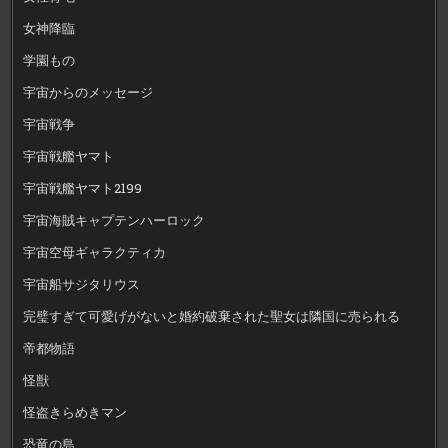
女神降臨
学園もの
宇宙からのメッセージ
宇宙戦争
宇宙戦艦ヤマト
宇宙戦艦ヤマト2199
宇宙海賊キャプテンハーロック
宇宙空母ギャラクティカ
宇宙船サジタリウス
完璧すぎて可愛げがないと婚約破棄された聖女は隣国に売られる
帝都物語
怪獣
怪盗きらめきマン
恐竜の島