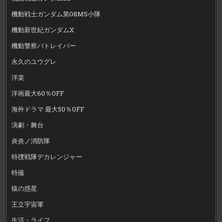
機動戦士ガンダム第08MS小隊
機動新世紀ガンダムX
機動警察パトレイバー
永久のユウグレ
洋楽
洋画最大60％OFF
海外ドラマ 最大50％OFF
演劇・舞台
炎炎ノ消防隊
特捜戦隊デカレンジャー
特撮
猿の惑星
王立宇宙軍
生活・ライフ