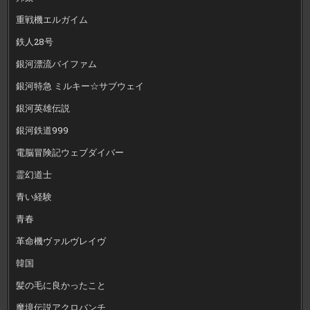
重戦機エルガイム
鉄人28号
銀河漂流バイファム
銀河特急 ミルキー☆サブウェイ
銀河英雄伝説
銀河鉄道999
電脳冒険記ウェブダイバー
霊幻道士
青い経験
青春
革命機ヴァルヴレイヴ
韓国
髪の毛に良かったこと
魔境伝説アクロバンチ