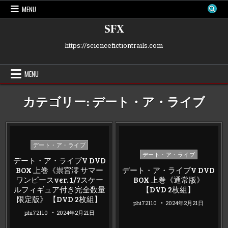
Skip
MENU
to
content
SFX
https://sciencefictiontrails.com
MENU
カテゴリー:
デート・ア・ライブ
Posted
デート・ア・ライブ
Posted
in
デート・ア・ライブ
デート・ア・ライブV DVD
in
BOX 上巻《祟宮澪 サマー
デート・ア・ライブV DVD
ワンピースver. 1/7スケー
BOX 上巻《通常版》
ルフィギュア付き完全数量
【DVD 2枚組】
限定版》 【DVD 2枚組】
phi72110
2024年2月21日
phi72110
2024年2月21日