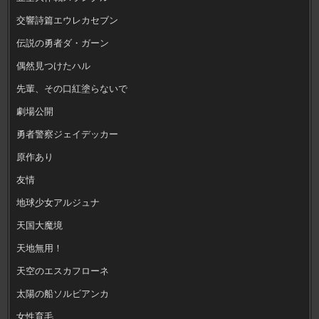
交響詩篇エウレカセブン
伝説の勇者ダ・ガーン
偶然見つけたハル
先輩、その口紅塗らないで
劇場公開
勇者警察ジェイデッカー
原作あり
友情
地球少女アルジュナ
天国大魔境
天地無用！
天空のエスカフローネ
太陽の船ソルビアンカ
女性育毛