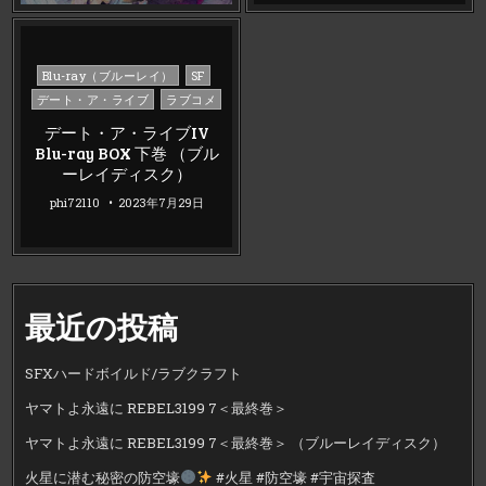
Posted
Blu-ray（ブルーレイ）
SF
in
デート・ア・ライブ
ラブコメ
デート・ア・ライブIV
Blu-ray BOX 下巻 （ブル
ーレイディスク）
phi72110
2023年7月29日
最近の投稿
SFXハードボイルド/ラブクラフト
ヤマトよ永遠に REBEL3199 7＜最終巻＞
ヤマトよ永遠に REBEL3199 7＜最終巻＞ （ブルーレイディスク）
火星に潜む秘密の防空壕
#火星 #防空壕 #宇宙探査