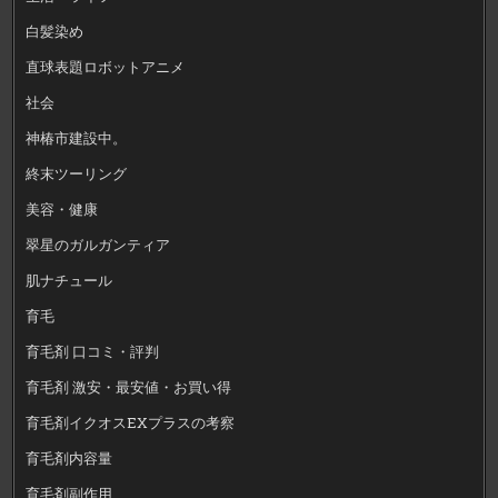
白髪染め
直球表題ロボットアニメ
社会
神椿市建設中。
終末ツーリング
美容・健康
翠星のガルガンティア
肌ナチュール
育毛
育毛剤 口コミ・評判
育毛剤 激安・最安値・お買い得
育毛剤イクオスEXプラスの考察
育毛剤内容量
育毛剤副作用