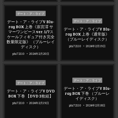
Posted
デート・ア・ライブ
in
Posted
デート・ア・ライブV Blu-
デート・ア・ライブ
in
ray BOX 上巻《祟宮澪 サ
デート・ア・ライブV Blu-
マーワンピースver. 1/7ス
ray BOX 上巻《通常版》
ケールフィギュア付き完全
（ブルーレイディスク）
数量限定版》 （ブルーレイ
ディスク）
phi72110
2024年2月19日
phi72110
2024年2月20日
Posted
デート・ア・ライブ
Posted
デート・ア・ライブ
in
in
デート・ア・ライブV Blu-
デート・ア・ライブV DVD
ray BOX 下巻 （ブルーレ
BOX 下巻 【DVD 2枚組】
イディスク）
phi72110
2024年2月19日
phi72110
2024年2月18日