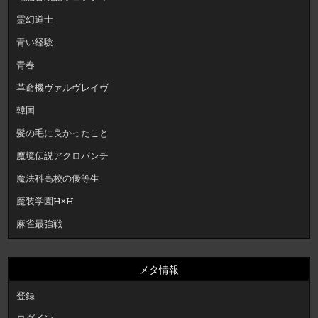
霊幻道士
青い経験
青春
革命機ヴァルヴレイヴ
韓国
髪の毛に良かったこと
魔境伝説アクロバンチ
魔法科高校の優等生
魔装学園H×H
麻雀最強戦
メタ情報
登録