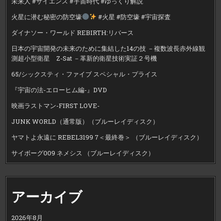
未来人 #サイエンス #宇宙時代 #ゆっくり解説
火星に潜む秘密の防空壕
#火星 #防空壕 #宇宙探査
ダイナソー・ワールド REBIRTH:リバース
日本の宇宙開発の未来のために集結した14の技 －複数波長赤外線観
測超小型衛星 Z-Sat －革新的衛星技術実証２号機
65/シックスティ・ファイブ スペシャル・プライス
『宇宙の法-エローヒム編-』DVD
映画ラストマン-FIRST LOVE-
JUNK WORLD（通常版）（ブルーレイディスク）
ヤマトよ永遠に REBEL3199 7＜最終巻＞ （ブルーレイディスク）
サイボーグ009 ネメシス （ブルーレイディスク）
アーカイブ
2026年8月