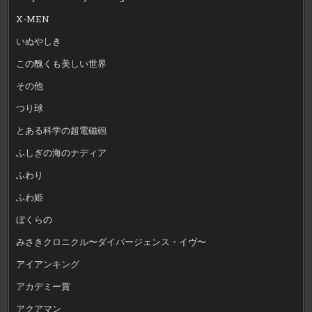
X-MEN
いぬやしき
この醜くも美しい世界
その他
つり球
とある科学の超電磁砲
ふしぎの海のナディア
ふわり
ふわ姫
ぼくらの
みさきクロニクル〜ダイバージェンス・イヴ〜
アイアンキング
アカデミー賞
アクアマン