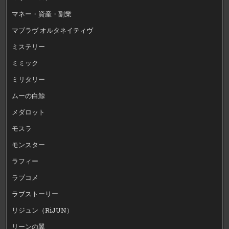
マネー・資産・副業
マブラヴ オルタネイティヴ
ミステリー
ミミック
ミリタリー
ムーの白鯨
メダロット
モスラ
モンスター
ラフィー
ラブコメ
ラブストーリー
リジュン（RiJUN）
リーンの翼