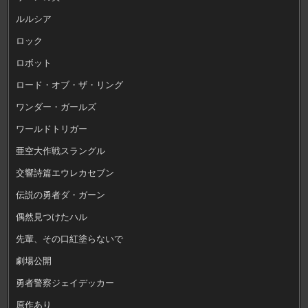
ルルシア
ロック
ロボット
ロード・オブ・ザ・リング
ワンダー・ガールズ
ワールドトリガー
亜空大作戦スラングル
交響詩篇エウレカセブン
伝説の勇者ダ・ガーン
偶然見つけたハル
先輩、その口紅塗らないで
劇場公開
勇者警察ジェイデッカー
原作あり