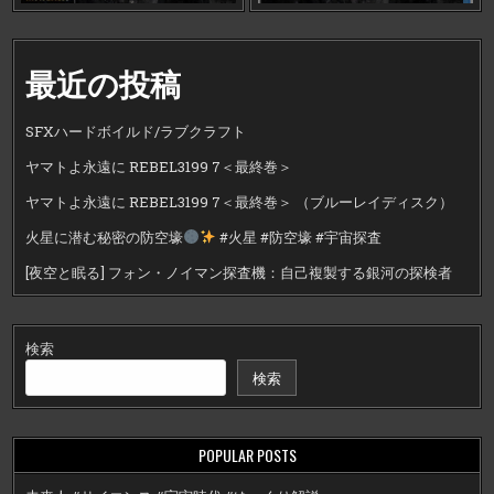
最近の投稿
SFXハードボイルド/ラブクラフト
ヤマトよ永遠に REBEL3199 7＜最終巻＞
ヤマトよ永遠に REBEL3199 7＜最終巻＞ （ブルーレイディスク）
火星に潜む秘密の防空壕
#火星 #防空壕 #宇宙探査
[夜空と眠る] フォン・ノイマン探査機：自己複製する銀河の探検者
検索
検索
POPULAR POSTS