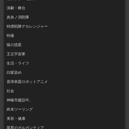
演劇・舞台
炎炎ノ消防隊
特捜戦隊デカレンジャー
特撮
猿の惑星
王立宇宙軍
生活・ライフ
白髪染め
直球表題ロボットアニメ
社会
神椿市建設中。
終末ツーリング
美容・健康
翠星のガルガンティア