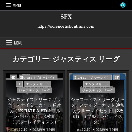
Skip
MENU
to
content
SFX
https://sciencefictiontrails.com
MENU
カテゴリー:
ジャスティス リーグ
Posted
Posted
4K
Blu-ray（ブルーレイ）
Blu-ray（ブルーレイ）
SF
in
in
SF
エンタメセール
エンタメセール
ジャスティス リーグ
ジャスティス リーグ
ジャスティス・リーグ:ザッ
ジャスティス・リーグ:ザッ
ク・スナイダーカット 通常
ク・スナイダーカット 通常
版（4K ULTRA HD＆ブル
版 ブルーレイセット（2枚
ーレイセット）（4枚組）
組） （ブルーレイディス
（ブルーレイディスク）
ク）
phi72110
2022年9月24日
phi72110
2022年9月24日