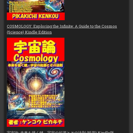
COSMOLOGY: Exploring the Infinite: A Guide to the Cosmos
(Science) Kindle Edition
宇宙論: 未来を描く鍵、宇宙の起源とその法則 (科学) Kindle版