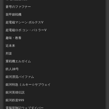
蒼穹のファフナー
装甲娘戦機
超電磁マシーン ボルテスV
超電磁ロボ コン・バトラーV
趣味・教養
近未来
邦楽
重戦機エルガイム
鉄人28号
銀河漂流バイファム
銀河特急 ミルキー☆サブウェイ
銀河英雄伝説
銀河鉄道999
電脳冒険記ウェブダイバー