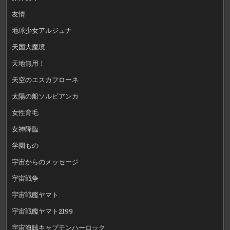
友情
地球少女アルジュナ
天国大魔境
天地無用！
天空のエスカフローネ
太陽の船ソルビアンカ
女性育毛
女神降臨
学園もの
宇宙からのメッセージ
宇宙戦争
宇宙戦艦ヤマト
宇宙戦艦ヤマト2199
宇宙海賊キャプテンハーロック