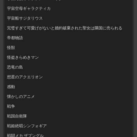
宇宙空母ギャラクティカ
宇宙船サジタリウス
完璧すぎて可愛げがないと婚約破棄された聖女は隣国に売られる
帝都物語
怪獣
怪盗きらめきマン
恐竜の島
想星のアクエリオン
感動
懐かしのアニメ
戦争
戦国自衛隊
戦姫絶唱シンフォギア
戦闘メカ ザブングル