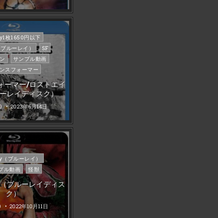
d
ray1枚1650円以下
ay（ブルーレイ）
SF
ン
サンプル動画
ンスフォーマー
ォーマー/ロストエイ
ルーレイディスク）
0
2023年6月14日
d
ray（ブルーレイ）
プル動画
怪獣
 （ブルーレイディス
ク）
0
2022年10月11日