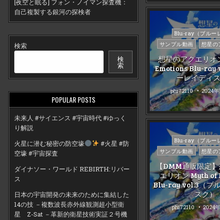
[夜空と眠る] フォン・ノイマン探査機：
自己複製する銀河の探検者
Posted
Blu-ray（ブル
in
サンプル動画
想星の
検索
検
想星のアクエリオン M
索
Emotions Blu-ray
ーレイディ
phi72110
2024年
POPULAR POSTS
未来人 #サイエンス #宇宙時代 #ゆっく
り解説
Posted
Blu-ray（ブル
火星に潜む秘密の防空壕
#火星 #防
in
サンプル動画
想星の
空壕 #宇宙探査
【DMM通販限定
ダイナソー・ワールド REBIRTH:リバー
エリオン Myth of 
ス
Blu-ray vol.3
スク）
日本の宇宙開発の未来のために集結した
14の技 －複数波長赤外線観測超小型衛
phi72110
2024
星 Z-Sat －革新的衛星技術実証２号機