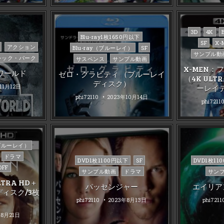
Posted
3D
4K
Posted
Blu-ray1枚1650円以下
in
SF
X-
in
アクション
Blu-ray（ブルーレイ）
SF
サンプル動
シック・パーク
サスペンス
サンプル動画
X-MEN
ワールド
ゼロ・グラビティ （ブルーレイ
（4K ULT
ディスク）
11月12日
ーレイ
phi72110
2023年10月14日
phi7211
（ブルーレイ）
ドラマ
Posted
Posted
DVD1枚1100円以下
SF
DVD1枚11
FF
in
in
サンプル動画
ドラマ
サン
TRA HD＋
パッセンジャー
エイリア
ディスク/3枚
phi72110
2023年8月13日
phi7211
年8月21日