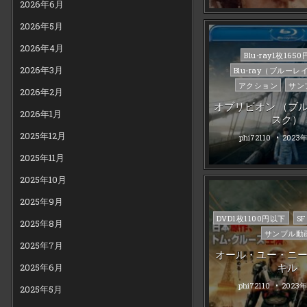
2026年6月
2026年5月
2026年4月
Posted
Blu-ray1枚165
in
2026年3月
Blu-ray（ブルーレ
アクション
サン
2026年2月
オブリビオン （ブ
2026年1月
スク）
2025年12月
phi72110
2023
2025年11月
2025年10月
2025年9月
Posted
DVD1枚1100円以下
SF
2025年8月
in
サンプル動
2025年7月
オール・ユー・ニ
キル
2025年6月
phi72110
2023
2025年5月