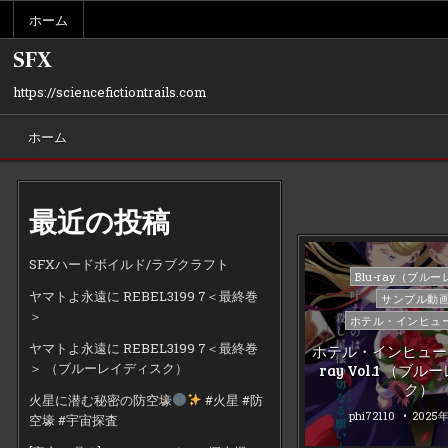
Skip
ホーム
to
content
SFX
https://sciencefictiontrails.com
ホーム
最近の投稿
SFXハードボイルド/ラブクラフト
Posted
Blu-ray（ブル
in
ヤマトよ永遠に REBEL3199 7＜最終巻
サンプル動
＞
ホテル・インヒュ
ヤマトよ永遠に REBEL3199 7＜最終巻
ホテル・インヒューマ
＞ （ブルーレイディスク）
ray Vol.1 （ブ
ク）
火星に潜む秘密の防空壕
#火星 #防
phi72110
2025
空壕 #宇宙探査