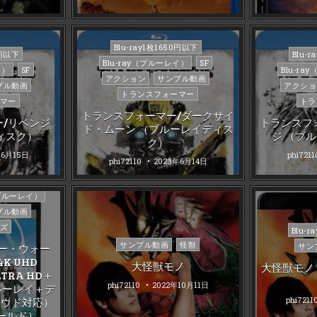
Posted
Blu-ray1枚1650円以下
Poste
0円以下
Blu-
in
Blu-ray（ブルーレイ）
SF
in
イ）
SF
Blu-r
アクション
サンプル動画
プル動画
アクショ
トランスフォーマー
マー
トラ
トランスフォーマー/ダークサイ
/リベンジ
トランスフ
ド・ムーン （ブルーレイディス
ィスク）
ジ （ブ
ク）
年6月15日
phi7211
phi72110
2023年6月14日
（ブルーレイ）
プル動画
ズ
Poste
Blu-
in
Posted
サンプル動画
怪獣
サン
ー・ウォー
in
K UHD
大怪獣モノ
大怪獣モノ
LTRA HD＋
phi72110
2022年10月11日
ルーレイ＋デ
phi7211
ラウド対応）
ワールド）