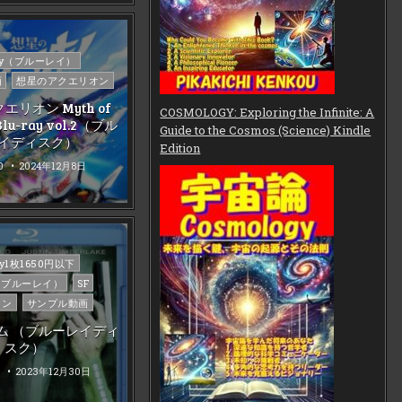
d
ray（ブルーレイ）
画
想星のアクエリオン
リオン Myth of
COSMOLOGY: Exploring the Infinite: A
Blu-ray vol.2（ブル
Guide to the Cosmos (Science) Kindle
イディスク）
Edition
0
2024年12月8日
d
ray1枚1650円以下
ay（ブルーレイ）
SF
ョン
サンプル動画
イム （ブルーレイディ
スク）
2023年12月30日