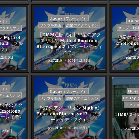
Posted
Blu-ray（ブルーレイ）
Poste
ーレイ）
Blu-
in
サンプル動画
想星のアクエリオン
in
アクエリオン
サンプル動
【DMM通販限定】想星のアク
yth of
想星のアクエ
エリオン Myth of Emotions
 vol.1（ブル
Emotions 
Blu-ray vol.2（ブルーレイディ
スク）
ーレ
スク）
12月10日
phi7211
phi72110
2024年12月9日
ーレイ）
Poste
Posted
Blu-
Blu-ray（ブルーレイ）
アクエリオン
in
in
Blu-r
サンプル動画
想星のアクエリオン
】想星のアク
アクシ
想星のアクエリオン Myth of
Emotions
Emotions Blu-ray vol.3（ブル
TIME/タ
（ブルーレイディ
ーレイディスク）
phi72110
2024年12月7日
phi72110
年12月8日