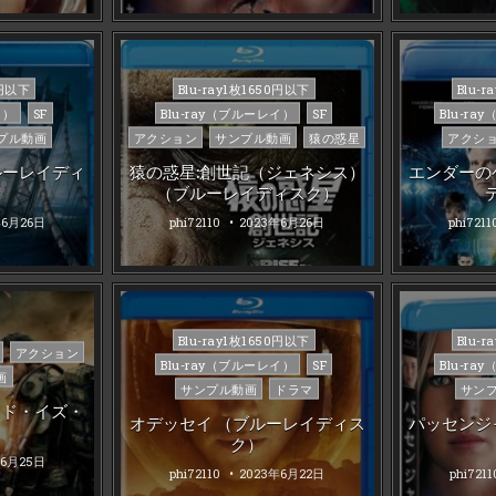
Posted
Poste
0円以下
Blu-ray1枚1650円以下
Blu-
in
in
イ）
SF
Blu-ray（ブルーレイ）
SF
Blu-r
プル動画
アクション
サンプル動画
猿の惑星
アクシ
ルーレイディ
猿の惑星:創世記（ジェネシス）
エンダーの
（ブルーレイディスク）
年6月26日
phi72110
2023年6月26日
phi7211
Posted
Poste
Blu-ray1枚1650円以下
Blu-
アクション
in
in
Blu-ray（ブルーレイ）
SF
Blu-r
画
サンプル動画
ドラマ
サン
ード・イズ・
オデッセイ （ブルーレイディス
パッセンジ
ク）
年6月25日
phi72110
2023年6月22日
phi7211