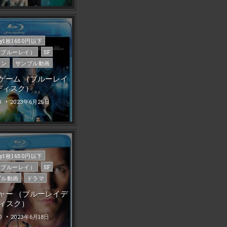
d
ray1枚1650円以下
ay（ブルーレイ）
SF
ョン
サンプル動画
ゲーム （ブルーレイ
ディスク）
0
2023年6月25日
d
ray1枚1650円以下
ay（ブルーレイ）
SF
プル動画
ドラマ
ャー （ブルーレイデ
ィスク）
0
2023年6月18日