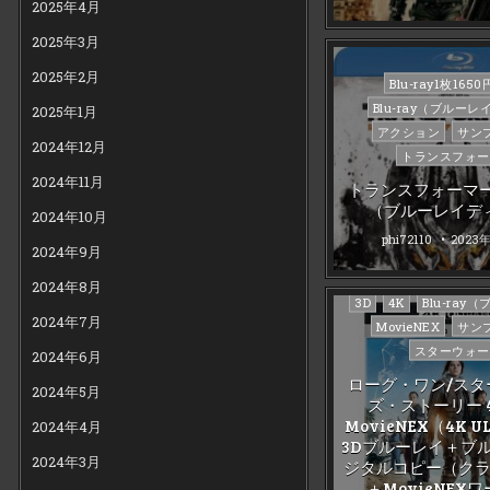
2025年4月
2025年3月
2025年2月
Posted
Blu-ray1枚165
in
Blu-ray（ブルーレ
2025年1月
アクション
サン
2024年12月
トランスフォー
2024年11月
トランスフォーマー
（ブルーレイデ
2024年10月
phi72110
2023
2024年9月
2024年8月
Posted
3D
4K
Blu-ray
2024年7月
in
MovieNEX
サン
スターウォー
2024年6月
ローグ・ワン/スタ
2024年5月
ズ・ストーリー 4
MovieNEX（4K U
2024年4月
3Dブルーレイ＋ブ
2024年3月
ジタルコピー（ク
＋MovieNEX