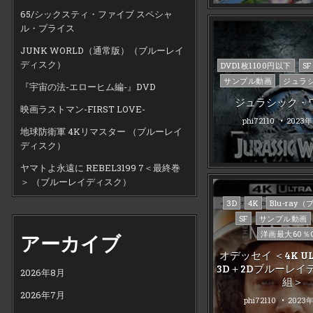
65/シックスティ・ファイブ スペシャ
ル・プライス
JUNK WORLD（通常版）（ブルーレイ
Posted
ディスク）
DVD1枚1100円以下
SF
in
サンプル動画
ジュラ
『宇宙の法-エローヒム編-』DVD
ジュラシック・
映画ラストマン-FIRST LOVE-
phi72110
2023年
地球防衛軍 4Kリマスター （ブルーレイ
ディスク）
ヤマトよ永遠に REBEL3199 7＜最終巻
＞ （ブルーレイディスク）
Posted
3D
4K
Blu-ray
in
SF
サンプル動画
洋画最大60％O
アーカイブ
オデッセイ ＜4K UL
3D＋2Dブルーレイ
2026年8月
組＞
2026年7月
phi72110
2023