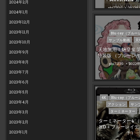
2024年2月
phi72110
2022年
2024年1月
2023年12月
2023年11月
Posted
Blu-ray（ブル
in
サンプル動画
天
2023年10月
天地無用！魎皇鬼 第
2023年9月
特装版 （ブルーレ
2023年8月
phi72110
2022
2023年7月
2023年6月
2023年5月
Posted
4K
Blu-ray（ブル
2023年4月
in
アクション
サン
ターミネーター
2023年3月
ターミネーター4 （4
2023年2月
HD＋ブルーレイデ
2023年1月
ト）