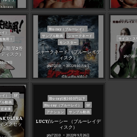
10月15日
Posted
Blu-ray（ブルーレイ）
ーレイ）
in
サンプル動画
シャークネード
Posted
サイコ・ス
地無用！
モンスター
in
伍期 第2巻
シャークネード （ブルーレイデ
イディスク）
phi7211
ィスク）
年10月9日
phi72110
2022年10月9日
ーレイ）
SF
Posted
Blu-ray1枚1650円以下
プル動画
in
Blu-ray（ブルーレイ）
SF
近未来
アクション
サンプル動画
K ULTRA
LUCY/ルーシー （ブルーレイデ
ィスクセッ
ィスク）
phi72110
2022年9月26日