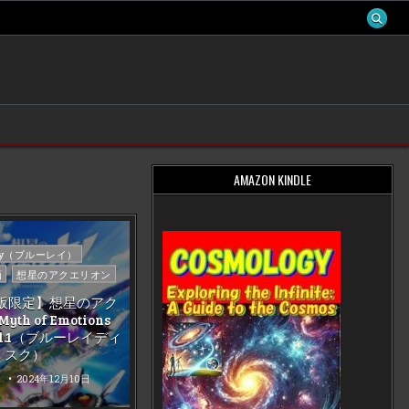
AMAZON KINDLE
d
ray（ブルーレイ）
画
想星のアクエリオン
販限定】想星のアク
th of Emotions
 vol.1（ブルーレイディ
スク）
0
2024年12月10日