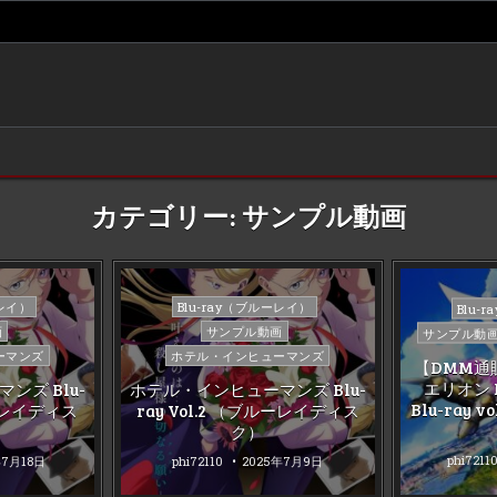
カテゴリー:
サンプル動画
Posted
Poste
ーレイ）
Blu-ray（ブルーレイ）
Blu-
in
in
画
サンプル動画
サンプル動
ーマンズ
ホテル・インヒューマンズ
【DMM通
エリオン My
ンズ Blu-
ホテル・インヒューマンズ Blu-
Blu-ray
ルーレイディス
ray Vol.2 （ブルーレイディス
ク）
phi7211
年7月18日
phi72110
2025年7月9日