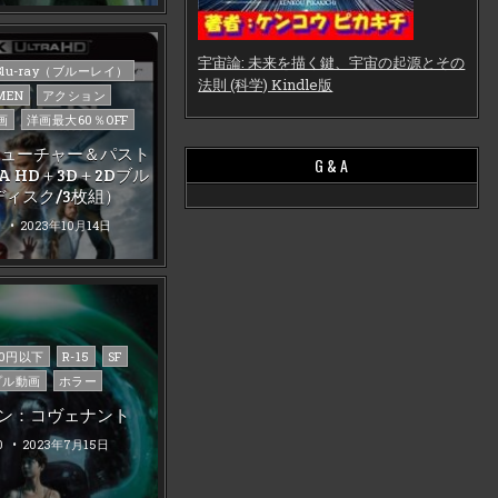
宇宙論: 未来を描く鍵、宇宙の起源とその
Blu-ray（ブルーレイ）
法則 (科学) Kindle版
MEN
アクション
画
洋画最大60％OFF
：フューチャー＆パスト
G & A
RA HD＋3D＋2Dブル
ディスク/3枚組）
0
2023年10月14日
00円以下
R-15
SF
プル動画
ホラー
ン：コヴェナント
0
2023年7月15日