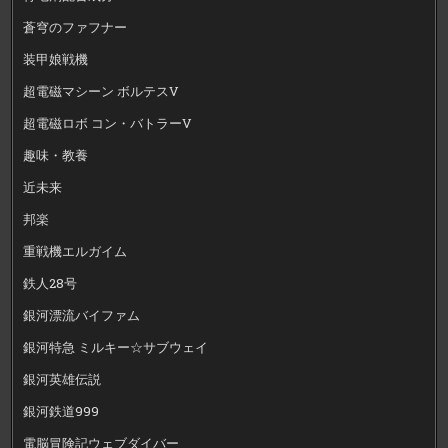
蒼穹のファフナー
装甲娘戦機
超電磁マシーン ボルテスV
超電磁ロボ コン・バトラーV
趣味・教養
近未来
邦楽
重戦機エルガイム
鉄人28号
銀河漂流バイファム
銀河特急 ミルキー☆サブウェイ
銀河英雄伝説
銀河鉄道999
電脳冒険記ウェブダイバー