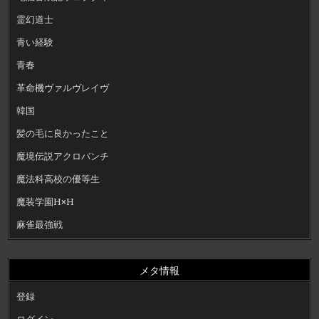
霊幻道士
青い経験
青春
革命機ヴァルヴレイヴ
韓国
髪の毛に良かったこと
魔境伝説アクロバンチ
魔法科高校の優等生
魔装学園H×H
麻雀最強戦
メタ情報
登録