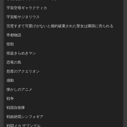
宇宙空母ギャラクティカ
宇宙船サジタリウス
完璧すぎて可愛げがないと婚約破棄された聖女は隣国に売られる
帝都物語
怪獣
怪盗きらめきマン
恐竜の島
想星のアクエリオン
感動
懐かしのアニメ
戦争
戦国自衛隊
戦姫絶唱シンフォギア
戦闘メカ ザブングル