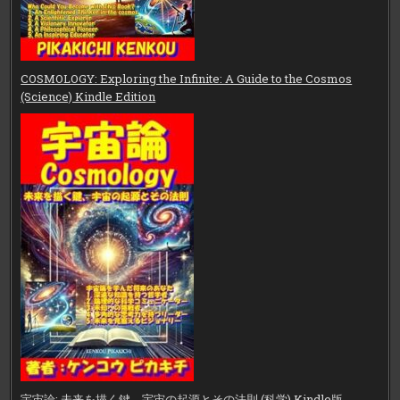
COSMOLOGY: Exploring the Infinite: A Guide to the Cosmos
(Science) Kindle Edition
宇宙論: 未来を描く鍵、宇宙の起源とその法則 (科学) Kindle版