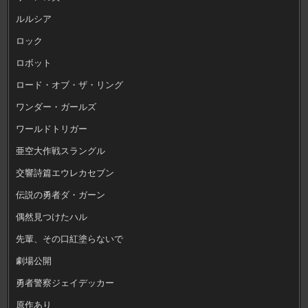
ルルシア
ロック
ロボット
ロード・オブ・ザ・リング
ワンダー・ガールズ
ワールドトリガー
亜空大作戦スラングル
交響詩篇エウレカセブン
伝説の勇者ダ・ガーン
偶然見つけたハル
先輩、その口紅塗らないで
劇場公開
勇者警察ジェイデッカー
原作あり