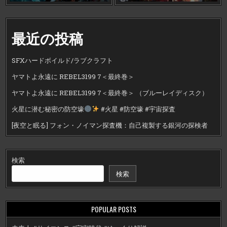
最近の投稿
SFXハードボイルド/ラブクラフト
ヤマトよ永遠に REBEL3199 7＜最終巻＞
ヤマトよ永遠に REBEL3199 7＜最終巻＞ （ブルーレイディスク）
火星に潜む秘密の防空壕
#火星 #防空壕 #宇宙探査
[夜空と眠る] フォン・ノイマン探査機：自己複製する銀河の探検者
検索
検索
POPULAR POSTS