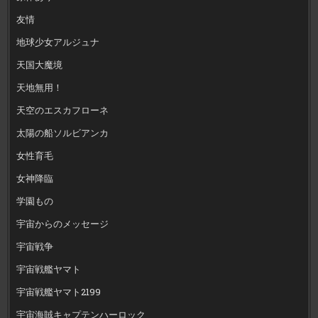
友情
地球少女アルジュナ
天国大魔境
天地無用！
天空のエスカフローネ
太陽の船ソルビアンカ
女性育毛
女神降臨
学園もの
宇宙からのメッセージ
宇宙戦争
宇宙戦艦ヤマト
宇宙戦艦ヤマト2199
宇宙海賊キャプテンハーロック