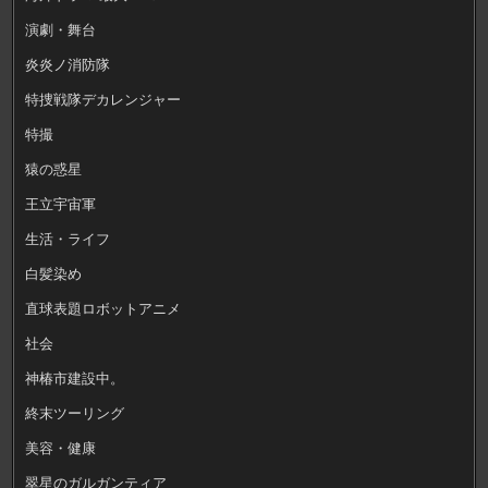
演劇・舞台
炎炎ノ消防隊
特捜戦隊デカレンジャー
特撮
猿の惑星
王立宇宙軍
生活・ライフ
白髪染め
直球表題ロボットアニメ
社会
神椿市建設中。
終末ツーリング
美容・健康
翠星のガルガンティア