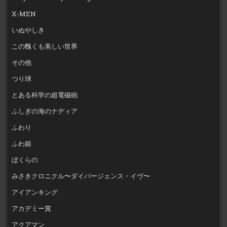
X-MEN
いぬやしき
この醜くも美しい世界
その他
つり球
とある科学の超電磁砲
ふしぎの海のナディア
ふわり
ふわ姫
ぼくらの
みさきクロニクル〜ダイバージェンス・イヴ〜
アイアンキング
アカデミー賞
アクアマン