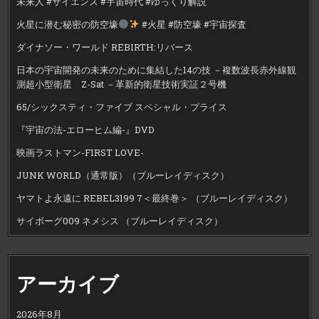
未来人 #サイエンス #宇宙時代 #ゆっくり解説
火星に潜む秘密の防空壕
#火星 #防空壕 #宇宙探査
ダイナソー・ワールド REBIRTH:リバース
日本の宇宙開発の未来のために集結した14の技 －複数波長赤外線観
測超小型衛星 Z-Sat －革新的衛星技術実証２号機
65/シックスティ・ファイブ スペシャル・プライス
『宇宙の法-エローヒム編-』DVD
映画ラストマン-FIRST LOVE-
JUNK WORLD（通常版）（ブルーレイディスク）
ヤマトよ永遠に REBEL3199 7＜最終巻＞ （ブルーレイディスク）
サイボーグ009 ネメシス （ブルーレイディスク）
アーカイブ
2026年8月