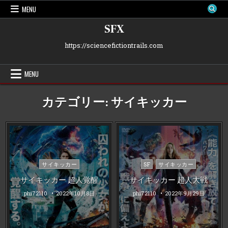
Skip
MENU
to
content
SFX
https://sciencefictiontrails.com
MENU
カテゴリー:
サイキッカー
Posted
Posted
サイキッカー
SF
サイキッカー
in
in
サイキッカー 超人覚醒
サイキッカー 超人大戦
phi72110
2022年10月8日
phi72110
2022年9月29日