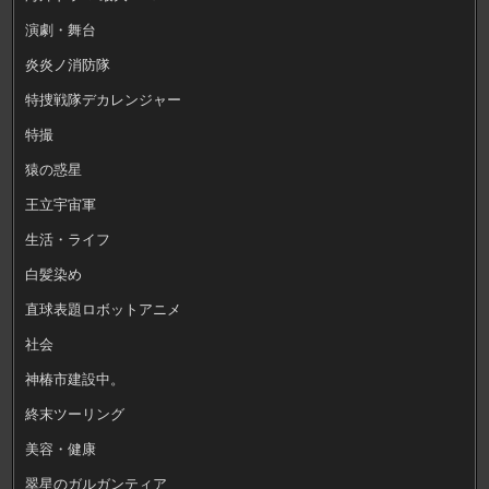
演劇・舞台
炎炎ノ消防隊
特捜戦隊デカレンジャー
特撮
猿の惑星
王立宇宙軍
生活・ライフ
白髪染め
直球表題ロボットアニメ
社会
神椿市建設中。
終末ツーリング
美容・健康
翠星のガルガンティア