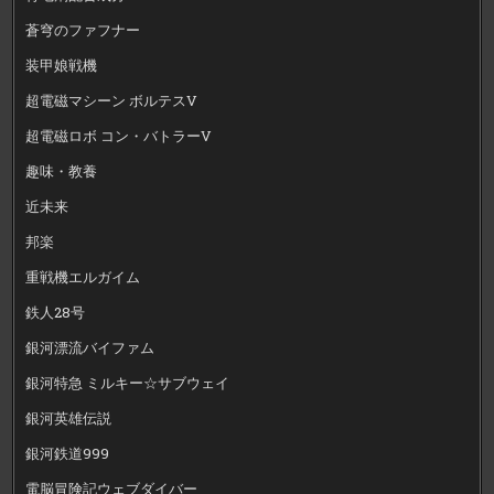
蒼穹のファフナー
装甲娘戦機
超電磁マシーン ボルテスV
超電磁ロボ コン・バトラーV
趣味・教養
近未来
邦楽
重戦機エルガイム
鉄人28号
銀河漂流バイファム
銀河特急 ミルキー☆サブウェイ
銀河英雄伝説
銀河鉄道999
電脳冒険記ウェブダイバー