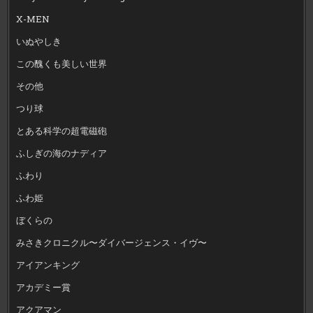
X-MEN
いぬやしき
この醜くも美しい世界
その他
つり球
とある科学の超電磁砲
ふしぎの海のナディア
ふわり
ふわ姫
ぼくらの
みさきクロニクル〜ダイバージェンス・イヴ〜
アイアンキング
アカデミー賞
アクアマン