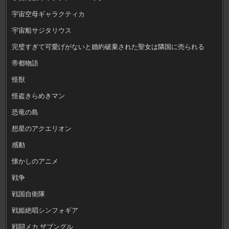
宇宙空母ギャラクティカ
宇宙船サジタリウス
完璧すぎて可愛げがないと婚約破棄された聖女は隣国に売られる
帝都物語
怪獣
怪盗きらめきマン
恐竜の島
想星のアクエリオン
感動
懐かしのアニメ
戦争
戦国自衛隊
戦姫絶唱シンフォギア
戦闘メカ ザブングル