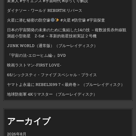
未来人 #サイエンス #宇宙時代 #ゆっくり解説
ダイナソー・ワールド REBIRTH:リバース
火星に潜む秘密の防空壕
#火星 #防空壕 #宇宙探査
日本の宇宙開発の未来のために集結した14の技 －複数波長赤外線観
測超小型衛星 Z-Sat －革新的衛星技術実証２号機
JUNK WORLD（通常版）（ブルーレイディスク）
『宇宙の法-エローヒム編-』DVD
映画ラストマン-FIRST LOVE-
65/シックスティ・ファイブ スペシャル・プライス
ヤマトよ永遠に REBEL3199 7＜最終巻＞ （ブルーレイディスク）
地球防衛軍 4Kリマスター （ブルーレイディスク）
アーカイブ
2026年8月