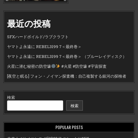
最近の投稿
SFXハードボイルド/ラブクラフト
ヤマトよ永遠に REBEL3199 7＜最終巻＞
ヤマトよ永遠に REBEL3199 7＜最終巻＞ （ブルーレイディスク）
火星に潜む秘密の防空壕
#火星 #防空壕 #宇宙探査
[夜空と眠る] フォン・ノイマン探査機：自己複製する銀河の探検者
検索
検索
POPULAR POSTS