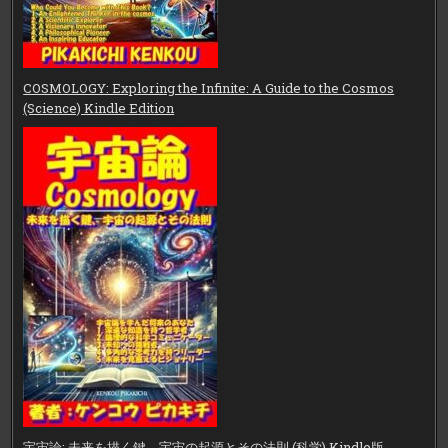
COSMOLOGY: Exploring the Infinite: A Guide to the Cosmos
(Science) Kindle Edition
宇宙論: 未来を描く鍵、宇宙の起源とその法則 (科学) Kindle版