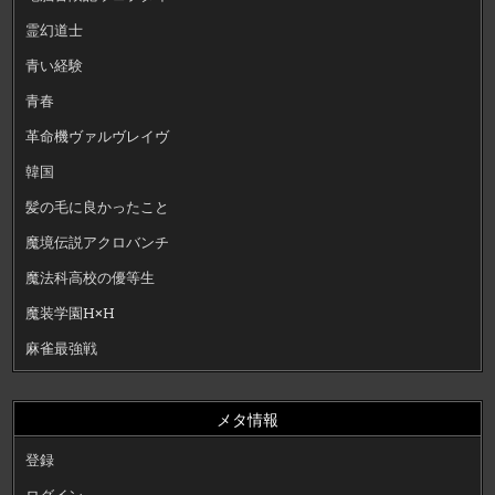
霊幻道士
青い経験
青春
革命機ヴァルヴレイヴ
韓国
髪の毛に良かったこと
魔境伝説アクロバンチ
魔法科高校の優等生
魔装学園H×H
麻雀最強戦
メタ情報
登録