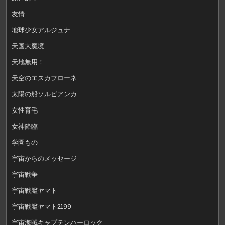
友情
地球少女アルジュナ
天国大魔境
天地無用！
天空のエスカフローネ
太陽の船ソルビアンカ
女性育毛
女神降臨
学園もの
宇宙からのメッセージ
宇宙戦争
宇宙戦艦ヤマト
宇宙戦艦ヤマト2199
宇宙海賊キャプテンハーロック