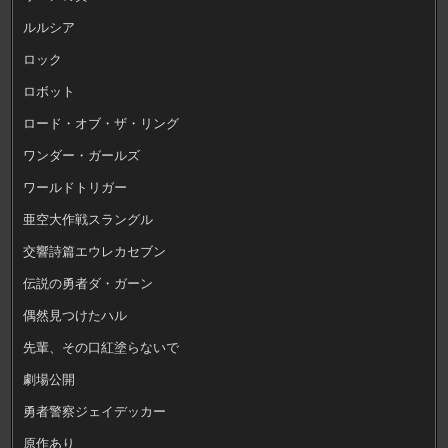
ルルシア
ロック
ロボット
ロード・オブ・ザ・リング
ワンダー・ガールズ
ワールドトリガー
亜空大作戦スラングル
交響詩篇エウレカセブン
伝説の勇者ダ・ガーン
偶然見つけたハル
先輩、その口紅塗らないで
劇場公開
勇者警察ジェイデッカー
原作あり