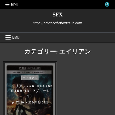
Skip
MENU
to
content
SFX
https://sciencefictiontrails.com
MENU
カテゴリー:
エイリアン
Posted
エイリアン
in
エイリアン2 4K UHD（4K
ULTRA HD＋2ブルーレ
イ）
phi72110
2024年2月25日