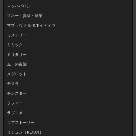
マッハバロン
マネー・資産・副業
マブラヴ オルタネイティヴ
ミステリー
ミミック
ミリタリー
ムーの白鯨
メダロット
モスラ
モンスター
ラフィー
ラブコメ
ラブストーリー
リジュン（RiJUN）