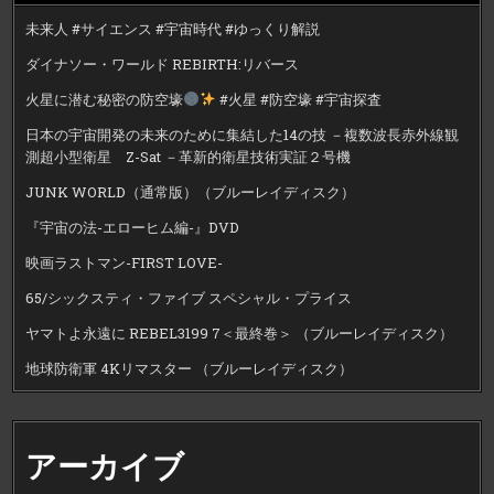
未来人 #サイエンス #宇宙時代 #ゆっくり解説
ダイナソー・ワールド REBIRTH:リバース
火星に潜む秘密の防空壕
#火星 #防空壕 #宇宙探査
日本の宇宙開発の未来のために集結した14の技 －複数波長赤外線観
測超小型衛星 Z-Sat －革新的衛星技術実証２号機
JUNK WORLD（通常版）（ブルーレイディスク）
『宇宙の法-エローヒム編-』DVD
映画ラストマン-FIRST LOVE-
65/シックスティ・ファイブ スペシャル・プライス
ヤマトよ永遠に REBEL3199 7＜最終巻＞ （ブルーレイディスク）
地球防衛軍 4Kリマスター （ブルーレイディスク）
アーカイブ