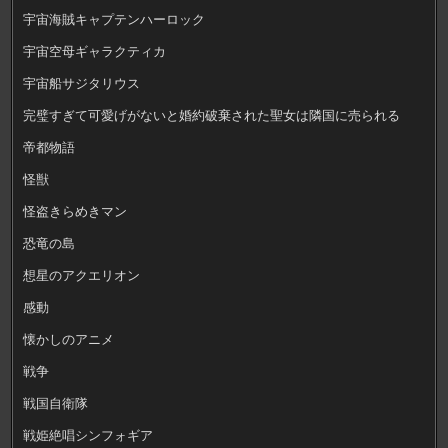
宇宙海賊キャプテンハーロック
宇宙空母ギャラクティカ
宇宙船サジタリウス
完璧すぎて可愛げがないと婚約破棄された聖女は隣国に売られる
帝都物語
怪獣
怪盗きらめきマン
恐竜の島
想星のアクエリオン
感動
懐かしのアニメ
戦争
戦国自衛隊
戦姫絶唱シンフォギア