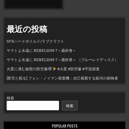
最近の投稿
SFXハードボイルド/ラブクラフト
ヤマトよ永遠に REBEL3199 7＜最終巻＞
ヤマトよ永遠に REBEL3199 7＜最終巻＞ （ブルーレイディスク）
火星に潜む秘密の防空壕
#火星 #防空壕 #宇宙探査
[夜空と眠る] フォン・ノイマン探査機：自己複製する銀河の探検者
検索
検索
POPULAR POSTS