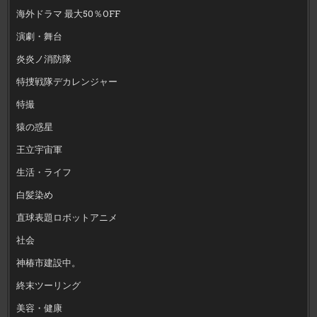
海外ドラマ 最大50％OFF
演劇・舞台
炎炎ノ消防隊
特捜戦隊デカレンジャー
特撮
猿の惑星
王立宇宙軍
生活・ライフ
白髪染め
直球表題ロボットアニメ
社会
神椿市建設中。
終末ツーリング
美容・健康