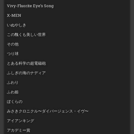
Vivy-Fluorite Eye’s Song
X-MEN
いぬやしき
この醜くも美しい世界
その他
つり球
とある科学の超電磁砲
ふしぎの海のナディア
ふわり
ふわ姫
ぼくらの
みさきクロニクル〜ダイバージェンス・イヴ〜
アイアンキング
アカデミー賞