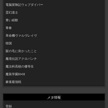
電脳冒険記ウェブダイバー
霊幻道士
青い経験
青春
革命機ヴァルヴレイヴ
韓国
髪の毛に良かったこと
魔境伝説アクロバンチ
魔法科高校の優等生
魔装学園H×H
麻雀最強戦
メタ情報
登録