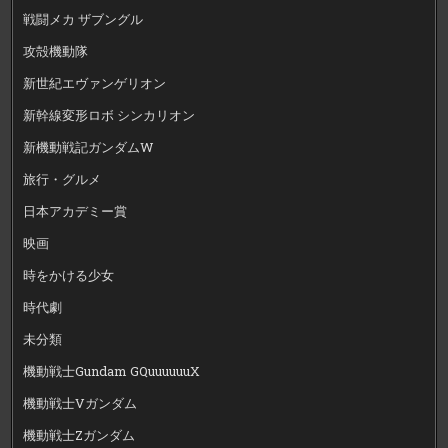
戦闘メカ ザブングル
攻殻機動隊
新世紀エヴァンゲリオン
新幹線変形ロボ シンカリオン
新機動戦記ガンダムW
旅行・グルメ
日本アカデミー賞
映画
時をかける少女
時代劇
未分類
機動戦士Gundam GQuuuuuuX
機動戦士Vガンダム
機動戦士Zガンダム