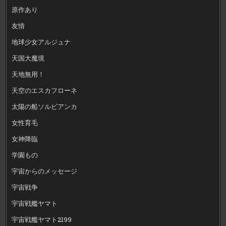
原作あり
友情
地球少女アルジュナ
天国大魔境
天地無用！
天空のエスカフローネ
太陽の船ソルビアンカ
女性育毛
女神降臨
学園もの
宇宙からのメッセージ
宇宙戦争
宇宙戦艦ヤマト
宇宙戦艦ヤマト2199