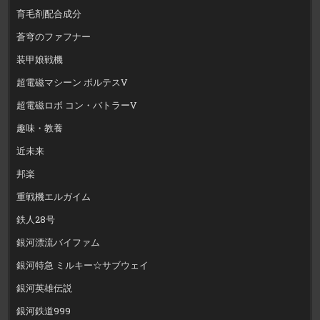
育毛剤配合成分
蒼穹のファフナー
装甲娘戦機
超電磁マシーン ボルテスV
超電磁ロボ コン・バトラーV
趣味・教養
近未来
邦楽
重戦機エルガイム
鉄人28号
銀河漂流バイファム
銀河特急 ミルキー☆サブウェイ
銀河英雄伝説
銀河鉄道999