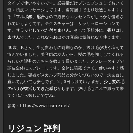
タイプで使いやすいです。必要量だけプシュプシュしておいて
軽く頭皮マッサージしてます。角質層までより浸透しやすくす
る
「フルボ酸」配合
なので必要なエッセンスがしっかり侵透さ
れていくようです。テクスチャーは、サラサラローションで
す。
サラッとしてべた付きません。
そして予想外に、
香りはし
ません
でした。これならお出かけ直前に気兼ねなく使えます。
40歳、Kさん、生え変わりの時期なのか、抜け毛が凄く増えて
悩んでいました。美容師の友人から、髪の毛を強くしてくれる
らしいと評判のこちらを教えて貰いました。スプレータイプで
頭皮全体にスプレーします。全体に噴霧できて、使いやすく感
じました。容器がスカルプ商品と分かりづらいので、洗面台に
置いておいても安心です。2，3日つけていますが、
少し髪の毛
のハリが復活してきた感じ
がします。抜け毛もこれで減って来
てくれたら嬉しいですね。
参考：https://www.cosme.net/
リジュン 評判