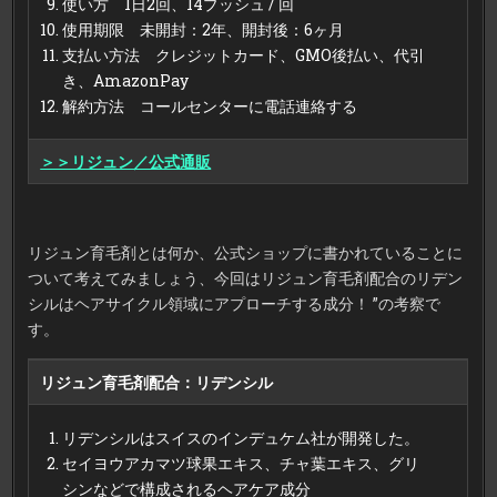
使い方 1日2回、14プッシュ / 回
使用期限 未開封：2年、開封後：6ヶ月
支払い方法 クレジットカード、GMO後払い、代引
き、AmazonPay
解約方法 コールセンターに電話連絡する
＞＞リジュン／公式通販
リジュン育毛剤とは何か、公式ショップに書かれていることに
ついて考えてみましょう、今回はリジュン育毛剤配合のリデン
シルはヘアサイクル領域にアプローチする成分！ ”の考察で
す。
リジュン育毛剤配合：リデンシル
リデンシルはスイスのインデュケム社が開発した。
セイヨウアカマツ球果エキス、チャ葉エキス、グリ
シンなどで構成されるヘアケア成分