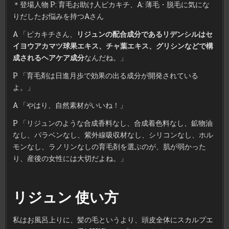
＊登場人物 P: 育毛お助け人ピカキチ、A: 薄毛・脱毛に気にな
りだしたお悩みを持つAさん
A 「ピカキチさん、
リジュンの配合成分であるリデンシルはセ
イヨウアカマツ球果エキス、チャ葉エキス、グリシンなどで構
成されるヘアケア成分
なんだね。」
P 「育毛剤は日進月歩で効果の出る成分が開発されている
よ。」
A 「やはり、自然素材がいいね！」
P 「リジュンのような合成香料なし、合成着色料なし、鉱物油
なし、パラベンなし、紫外線吸収材なし、シリコンなし、ホル
モンなし、ラノリンなしの育毛剤を選ぶのが、肌が弱かった
り、産後の女性には大切だよね。」
リジュン 使い方
私はお風呂上りに、髪の毛というより、頭皮全体にスカルプエ