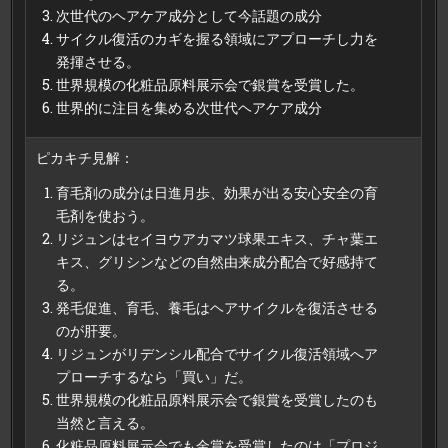
次世代のヘアケア成分として今話題の成分
サイクル復活のカギを握る領域にアプローチし力を
発揮させる。
世界規模の化粧品原料展示会で銀賞を受賞した。
世界的に注目を集める次世代ヘアケア成分
ピカキチ見解：
育毛剤の成分は日進月歩、効果が出る安心安全の育
毛剤を使おう。
リジュンはセイヨウアカマツ球果エキス、チャ葉エ
キス、グリシンなどの自然由来成分配合で好感持て
る。
発毛促進、育毛、養毛はヘアサイクルを復活させる
のが肝要。
リジュンがリデンシル配合でサイクル復活領域へア
プローチするなら「買い」だ。
世界規模の化粧品原料展示会で銀賞を受賞したのも
当然と言える。
化粧品原料展示会でも金賞を受賞したのは「プロジ