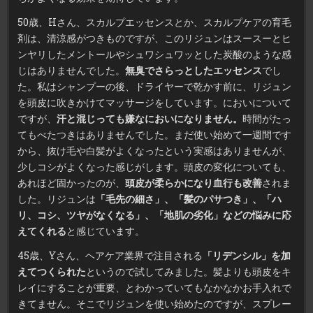
50歳、Hさん、スカルプエッセンスとか、スカルプケアの育毛
剤は、清涼感がつきものですが、このリジュンはスースーとヒ
ンヤリしたメントールやシュワシュワッとした炭酸のような感
じはありませんでした。
無臭でさらっとしたエッセンス
でし
た。私はシャンプーの後、ドライヤーで乾かす前に、リジュン
を頭皮に吹きかけてマッサージをしています。においについて
ですが、
汗と混じっても嫌なにおいになりません。
時間がたっ
てもべたつきはありませんでした。まだ使い始めて一週間です
から、抜け毛や白髪がよくなったという実感はありませんが、
少しコシがよくなった感じがします。頭皮の変化についても、
あれほど固かったのが、
頭皮が柔らかになり血行も改善
されま
した。リジュンは
「毛先の細さ」、「髪のパサつき」、「ハ
リ、コシ、ツヤがなくなる」、「地肌の劣化」などの悩みに応
えてくれる
と感じています。
45歳、Yさん、ヘアケア業界で注目される
「リデンシル」を加
えてつくられた
というので試してみました。髪よりも頭皮をキ
レイにすることが重要、とわかっていてもなかなかお手入れで
きてません。そこでリジュンを使い始めたのですが、スプレー