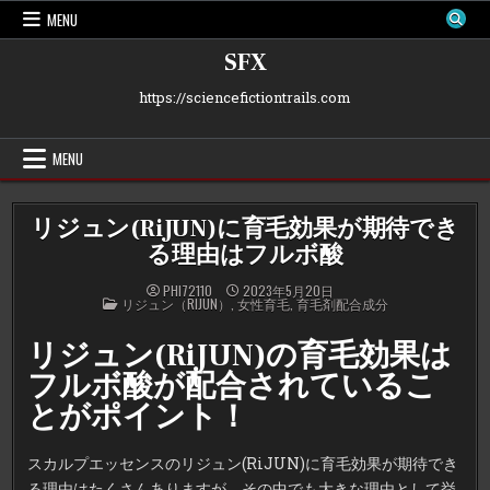
Skip
MENU
to
content
SFX
https://sciencefictiontrails.com
MENU
リジュン(RiJUN)に育毛効果が期待でき
る理由はフルボ酸
PHI72110
2023年5月20日
POSTED
リジュン（RIJUN）
,
女性育毛
,
育毛剤配合成分
IN
リジュン(RiJUN)の育毛効果は
フルボ酸が配合されているこ
とがポイント！
スカルプエッセンスのリジュン(RiJUN)に育毛効果が期待でき
る理由はたくさんありますが、その中でも大きな理由として挙