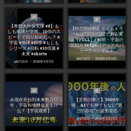
Posted
SF
Posted
SF
in
in
【奇想天外探究隊 #8】も
【時空間移動】タイムトラ
しも地球が突然、10倍のス
ベルは“実現可能”である実
ピードで回り始めたら？ #
証［FULL］/ 解明・宇宙の
宇宙 #地球 #科学 #もしも
仕組み S8 Ep6（ディスカバ
シリーズ #自転 #10倍速 #
リーチャンネル）
未来 #shorts
phi72110
2026年2月14日
phi72110
2026年3月3日
Posted
Posted
SF
SF
in
in
从现在开始到未来数万亿
【文明の果て】3000年
年，宇宙和地球会发生什
後、AIでも神でもない“第
么？【宇宙观察】
三の存在”が誕生する
phi72110
2026年2月13日
phi72110
2026年2月13日