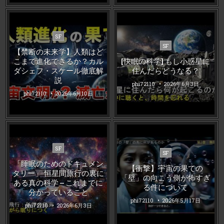
Posted
SF
Posted
in
SF
【禁断の未来学】人類はど
in
こまで進化できるか？カル
[快眠の科学] もし小惑星に
ダシェフ・スケール徹底解
住んだらどうなる？
説
phi72110
2026年6月3日
phi72110
2026年6月10日
Posted
SF
Posted
SF
in
in
「睡眠のためのドキュメン
【衝撃】宇宙の果ての
タリー」 恒星間旅行の裏に
「壁」の向こう側が怖すぎ
ある真の科学 – これまでに
る件について
分かっていること
phi72110
2026年5月17日
phi72110
2026年6月3日