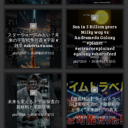
Posted
SF
in
Posted
Sun in 5 Billion years
SF
in
Milky way vs
スターウォーズみたい？未
Andromeda Galaxy
来の宇宙戦争兵器 #宇宙 #
#planet
雑学 #shorts #nasa
#scienceexplained
#galaxy #shortsfeed
phi72110
2025年10月31日
phi72110
2025年10月30日
Posted
SF
Posted
SF
in
in
【徹底検証】タイムトラベ
未来を変える！宇宙探査の
ルは実現可能か？最新科学
新材料と革新技術
が導く“未来旅行”の真実
phi72110
2025年10月27日
phi72110
2025年10月22日