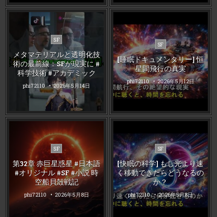
Posted
SF
Posted
SF
in
in
メタマテリアルと透明化技
[睡眠ドキュメンタリー] 恒
術の最前線：SFが現実に #
星間飛行の真実
科学技術 #アカデミック
phi72110
2026年5月12日
phi72110
2026年5月14日
Posted
Posted
SF
SF
in
in
第32章 赤巨星惑星 #日本語
[快眠の科学] もし光より速
#オリジナル #SF #小説 時
く移動できたらどうなるの
空船貝殻戦記
か？
phi72110
2026年5月8日
phi72110
2026年5月8日