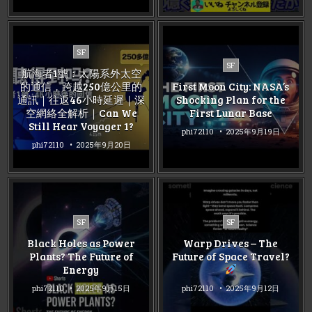
Posted
SF
Posted
in
SF
航海者1號：太陽系外太空
in
的通信，跨越250億公里的
First Moon City: NASA’s
通訊｜往返46小時延遲｜深
Shocking Plan for the
空網絡全解析｜Can We
First Lunar Base
Still Hear Voyager 1?
phi72110
2025年9月19日
phi72110
2025年9月20日
Posted
Posted
SF
SF
in
in
Black Holes as Power
Warp Drives – The
Plants? The Future of
Future of Space Travel?
Energy
phi72110
2025年9月15日
phi72110
2025年9月12日