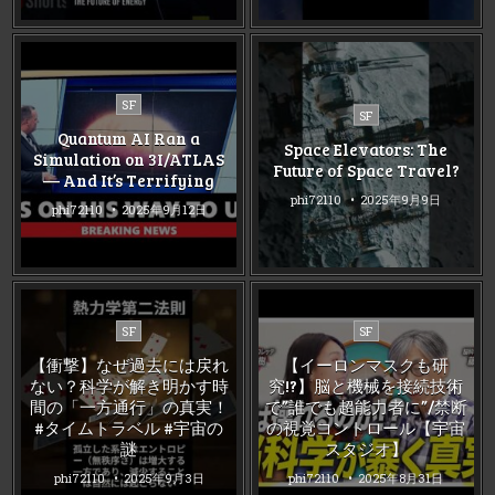
Posted
SF
Posted
SF
in
in
Quantum AI Ran a
Space Elevators: The
Simulation on 3I/ATLAS
Future of Space Travel?
— And It’s Terrifying
phi72110
2025年9月9日
phi72110
2025年9月12日
Posted
Posted
SF
SF
in
in
【衝撃】なぜ過去には戻れ
【イーロンマスクも研
ない？科学が解き明かす時
究!?】脳と機械を接続技術
間の「一方通行」の真実！
で”誰でも超能力者に”/禁断
#タイムトラベル #宇宙の
の視覚コントロール【宇宙
謎
スタジオ】
phi72110
2025年9月3日
phi72110
2025年8月31日