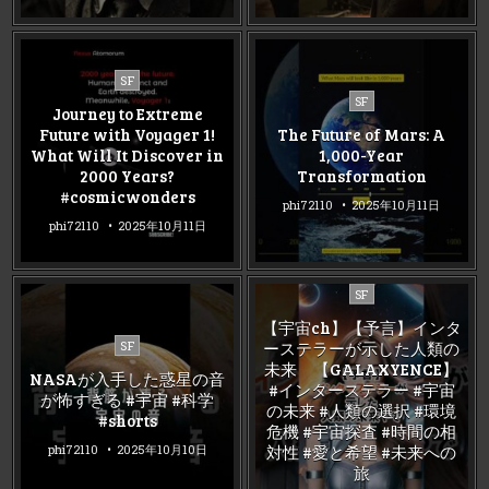
Posted
SF
Posted
in
SF
Journey to Extreme
in
Future with Voyager 1!
The Future of Mars: A
What Will It Discover in
1,000-Year
2000 Years?
Transformation
#cosmicwonders
phi72110
2025年10月11日
phi72110
2025年10月11日
Posted
SF
in
【宇宙ch】【予言】インタ
Posted
ーステラーが示した人類の
SF
in
未来 【GALAXYENCE】
NASAが入手した惑星の音
#インターステラー #宇宙
が怖すぎる #宇宙 #科学
の未来 #人類の選択 #環境
#shorts
危機 #宇宙探査 #時間の相
対性 #愛と希望 #未来への
phi72110
2025年10月10日
旅