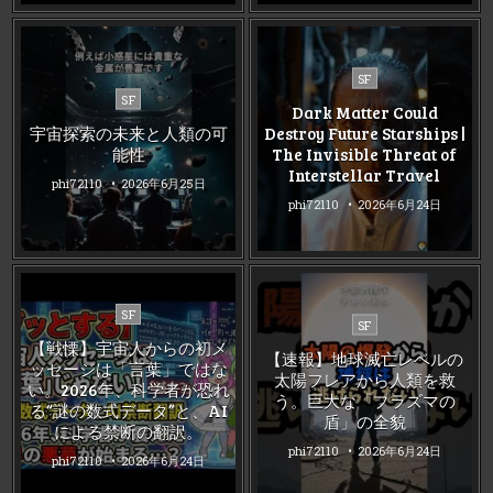
Posted
SF
Posted
in
SF
Dark Matter Could
in
宇宙探索の未来と人類の可
Destroy Future Starships |
能性
The Invisible Threat of
Interstellar Travel
phi72110
2026年6月25日
phi72110
2026年6月24日
Posted
SF
Posted
SF
in
in
【戦慄】宇宙人からの初メ
【速報】地球滅亡レベルの
ッセージは「言葉」ではな
太陽フレアから人類を救
い。2026年、科学者が恐れ
う。巨大な「プラズマの
る“謎の数式データ”と、AI
盾」の全貌
による禁断の翻訳。
phi72110
2026年6月24日
phi72110
2026年6月24日