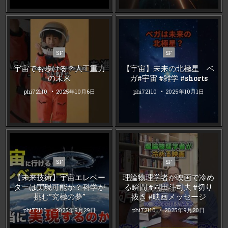
Posted
Posted
SF
SF
in
in
宇宙でも歩ける？人工重力
【宇宙】未来の北極星 ベ
の未来
ガ#宇宙 #雑学 #shorts
phi72110
2025年10月6日
phi72110
2025年10月1日
Posted
Posted
SF
SF
in
in
【未来技術】宇宙エレベー
理論物理学者が映画で冷め
ターは実現可能か？科学が
る瞬間 #岡田斗司夫 #切り
挑む“究極の夢”
抜き #映画メッセージ
phi72110
2025年9月29日
phi72110
2025年9月20日