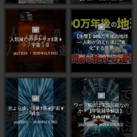
Posted
SF
Posted
SF
in
in
【衝撃】100万年後の地球
人類滅亡のシナリオ5選 #
― 人類が消えた後に“進
宇宙
化”する世界
phi72110
2025年11月30日
phi72110
2025年11月30日
Posted
SF
Posted
SF
in
in
ワープ航法は実現可能なの
光より速い現象3選 #宇宙 #
か？【宇宙雑学解説】
科学
#shorts
phi72110
2025年11月28日
phi72110
2025年11月25日