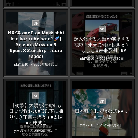
Posted
SF
Posted
in
SF
NASA aur Elon Musk abhi
in
kya kar rahe hain?
|
超人化する人類vs崩壊する
Artemis Mission &
地球！未来に何が起きる？
SpaceX Starship #india
#もしも #未来予測 #SF
#space
phi72110
2025年8月30日
phi72110
2025年8月30日
Posted
SF
Posted
in
SF
【衝撃】太陽が消滅する
in
日…地球は-100℃以下に凍
日本科学未来館 公式PV シ
りつき宇宙を漂う!? #太陽
ョート版
#地球滅亡
phi72110
2025年8月28日
phi72110
2025年8月28日