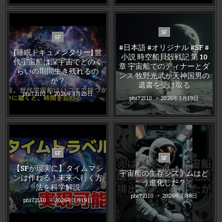
Posted
SF
Posted
SF
in
in
#日本語 #オリジナル #SF #
[睡眠ドキュメンタリー] 世
小説 時空船貝殻戦記 第 10
代宇宙船は深宇宙でどのく
章 宇宙船でのディナーとダ
らいの期間生き残れるの
ンス 牧野光武が天神国男の
か？
遺書を受け取る
phi72110
2026年3月25日
phi72110
2026年3月19日
Posted
SF
Posted
SF
in
in
【SFが現実に】タイムマシ
宇宙船の生存システムはど
ンは作れる！未来へ行く方
う進化した？
法を科学解説
phi72110
2026年3月8日
phi72110
2026年3月19日