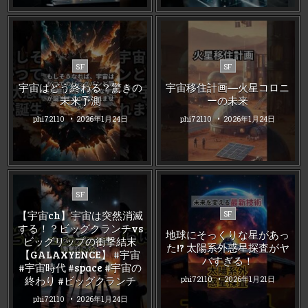
Posted
Posted
SF
SF
in
in
宇宙はどう終わる？驚きの
宇宙移住計画—火星コロニ
未来予測
ーの未来
phi72110
2026年1月24日
phi72110
2026年1月24日
Posted
SF
in
Posted
【宇宙ch】宇宙は突然消滅
SF
in
する！？ビッグクランチvs
地球にそっくりな星があっ
ビッグリップの衝撃結末
た!? 太陽系外惑星探査がヤ
【GALAXYENCE】 #宇宙
バすぎる！
#宇宙時代 #space #宇宙の
終わり #ビッグクランチ
phi72110
2026年1月21日
phi72110
2026年1月24日