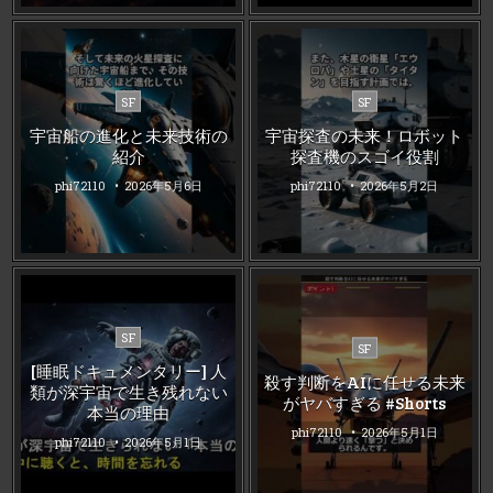
Posted
Posted
SF
SF
in
in
宇宙船の進化と未来技術の
宇宙探査の未来！ロボット
紹介
探査機のスゴイ役割
phi72110
2026年5月6日
phi72110
2026年5月2日
Posted
SF
Posted
SF
in
in
[睡眠ドキュメンタリー] 人
殺す判断をAIに任せる未来
類が深宇宙で生き残れない
がヤバすぎる #Shorts
本当の理由
phi72110
2026年5月1日
phi72110
2026年5月1日