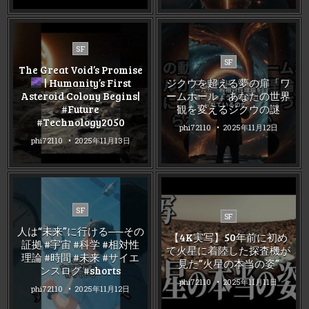
Posted
SF
Posted
in
SF
The Great Void’s Promise
in
| Humanity’s First
ジクウを超える夢の扉「ワ
Asteroid Colony Begins|
ームホール」あなたの世界
#Future
観を変えるジクウの謎
#Technology2050
phi72110
2025年11月12日
phi72110
2025年11月13日
Posted
SF
Posted
SF
in
in
人は“未来”に行ける──その
【4K実写】50年前に初め
証拠 #宇宙 #科学 #相対性
て火星に着陸した探査機が
理論 #時間 #未来 #サイエ
見た”火星の本当の姿”
ンスログ #shorts
phi72110
2025年11月11日
phi72110
2025年11月12日