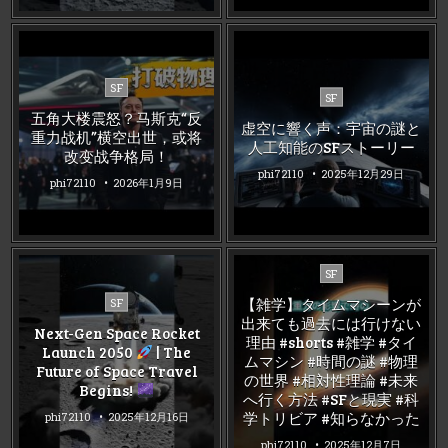
Posted
SF
Posted
SF
in
in
五角大楼震怒？马斯克“反
虚空に響く声：宇宙の謎と
重力战机”横空出世，或将
人工知能のSFストーリー
改变战争格局！
phi72110
2025年12月29日
phi72110
2026年1月9日
Posted
SF
in
Posted
【雑学】タイムマシーンが
SF
in
出来ても過去には行けない
Next-Gen Space Rocket
理由 #shorts #雑学 #タイ
Launch 2050
| The
ムマシン #時間の謎 #物理
Future of Space Travel
の世界 #相対性理論 #未来
Begins!
へ行く方法 #SFと現実 #科
学トリビア #知らなかった
phi72110
2025年12月16日
phi72110
2025年12月7日