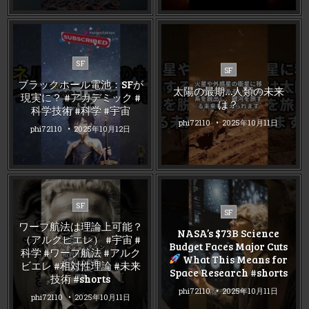
Posted
SF
Posted
SF
in
in
ブラックホール電池：SFが
太陽の最期…人類の未来
現実に？ #アカデミック #
は？
科学技術 #科学 #宇宙
phi72110
2025年10月11日
phi72110
2025年10月12日
Posted
SF
Posted
SF
in
in
ワープ航法は理論上可能？
NASA’s $73B Science
（アルクビエレ） #宇宙 #
Budget Faces Major Cuts
科学 #ワープ航法 #アルク
What This Means for
ビエレ #相対性理論 #未来
Space Research #shorts
技術 #shorts
phi72110
2025年10月11日
phi72110
2025年10月11日