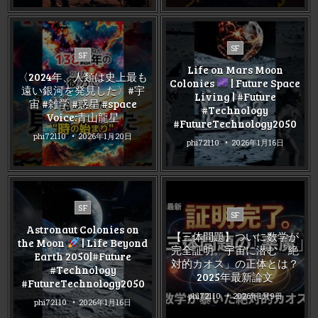
Posted
SF
Posted
SF
in
in
Life on Mars Moon
〈2024年、人類は史上最も
Colonies
| Future Space
遠い銀河を発見した〉#宇
Living | #Future
宙 #雑学 #惑星 #space
#Technology
Voice:青山龍星
#FutureTechnology2050
phi72110
2026年1月20日
phi72110
2026年1月16日
Posted
SF
Posted
SF
in
in
Astronaut Colonies on
【三体問題】ついに数学が
the Moon
| Life Beyond
完全証明。宇宙に潜む「絶
Earth 2050|#Future
対的カオス」の正体とは？
#Technology
2025年最新論文
#FutureTechnology2050
phi72110
2026年1月9日
phi72110
2026年1月16日