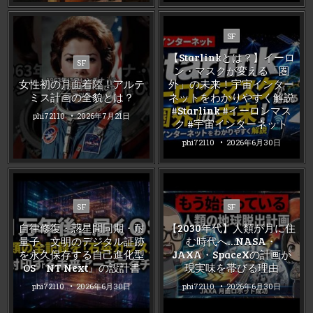
Posted
SF
in
【Starlinkとは？】イーロ
Posted
SF
ン・マスクが変える「圏
in
女性初の月面着陸！アルテ
外」の未来！宇宙インター
ミス計画の全貌とは？
ネットをわかりやすく解説
#Starlink #イーロンマス
phi72110
2026年7月21日
ク #宇宙インターネット
phi72110
2026年6月30日
Posted
Posted
SF
SF
in
in
自律修復・惑星間同期・耐
【2030年代】人類が月に住
量子。文明のデジタル証跡
む時代へ…NASA・
を永久保存する自己進化型
JAXA・SpaceXの計画が
OS『NT Next』の設計書
現実味を帯びる理由
phi72110
2026年6月30日
phi72110
2026年6月30日