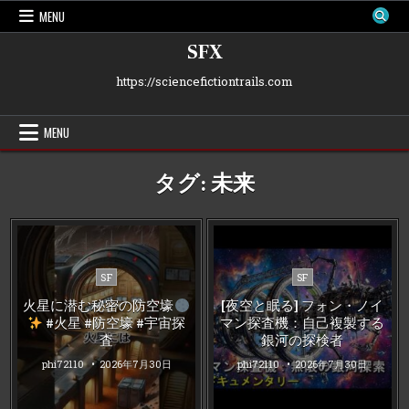
Skip
MENU
to
content
SFX
https://sciencefictiontrails.com
MENU
タグ:
未来
Posted
Posted
SF
SF
in
in
火星に潜む秘密の防空壕
[夜空と眠る] フォン・ノイ
#火星 #防空壕 #宇宙探
マン探査機：自己複製する
査
銀河の探検者
phi72110
2026年7月30日
phi72110
2026年7月30日