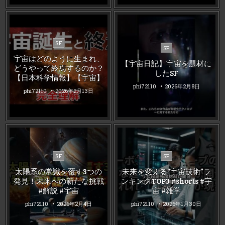
Posted
SF
Posted
SF
in
in
宇宙はどのように生まれ、
【宇宙日記】宇宙を題材に
どうやって終焉するのか？
したSF
【日本科学情報】【宇宙】
phi72110
2026年2月8日
phi72110
2026年2月13日
Posted
Posted
SF
SF
in
in
太陽系の常識を覆す3つの
未来を変える“宇宙技術”ラ
発見！未来への新たな挑戦
ンキングTOP3 #shorts #宇
#解説 #宇宙
宙 #雑学
phi72110
2026年2月4日
phi72110
2026年1月30日