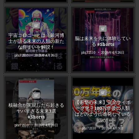
Posted
SF
Posted
SF
in
in
宇宙コロニーとは？銀河博
脳は未来を先に体験してい
士が語る未来の人類の新た
る #Shorts
な住まいを解説！
phi72110
2026年4月26日
phi72110
2026年4月26日
Posted
SF
Posted
SF
in
in
【衝撃の未来】完全サイボ
核融合が実現したら起きる
ーグ化？100万年後の人類
ヤバすぎる未来3選
はどのように進化している
#Shorts
のか
phi72110
2026年4月20日
phi72110
2026年4月9日