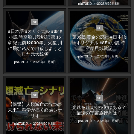
phi72110
2025年10月8日
Posted
SF
Posted
in
SF
#日本語 #オリジナル #SF #
in
小説 時空船貝殻戦記 第 16
第35章 黄金の惑星 #日本語
章 紀元前12000年、火星 川
#オリジナル #SF #小説 時
に飛び込んで自殺しようと
空船貝殻戦記
した元大統領
phi72110
2025年10月8日
phi72110
2025年10月8日
Posted
SF
Posted
SF
in
in
【衝撃】人類滅亡の“7つの
光速を超える技術はある？
未来”─科学が描く終焉シナ
最速の宇宙旅行とは？
リオ
phi72110
2025年10月8日
phi72110
2025年10月8日