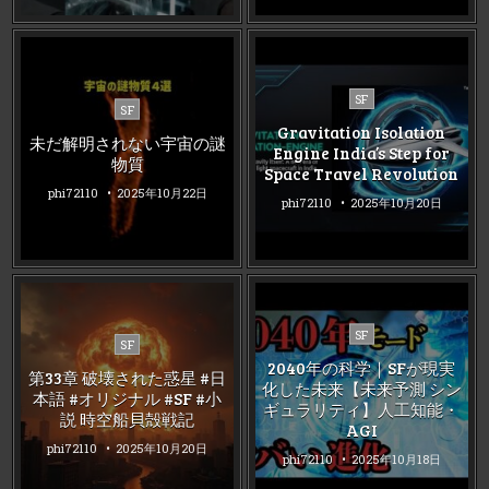
Posted
SF
Posted
SF
in
in
Gravitation Isolation
未だ解明されない宇宙の謎
Engine India’s Step for
物質
Space Travel Revolution
phi72110
2025年10月22日
phi72110
2025年10月20日
Posted
SF
Posted
SF
in
in
2040年の科学｜SFが現実
第33章 破壊された惑星 #日
化した未来【未来予測 シン
本語 #オリジナル #SF #小
ギュラリティ】人工知能・
説 時空船貝殻戦記
AGI
phi72110
2025年10月20日
phi72110
2025年10月18日