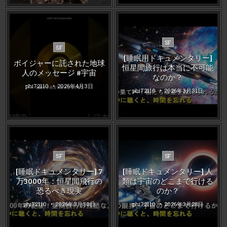
Posted
SF
Posted
SF
in
in
[睡眠用ドキュメンタリー]
ボイジャーに託された地球
恒星間旅行は本当に不可能
人のメッセージ #宇宙
なのか？
phi72110
2026年4月3日
phi72110
2026年3月31日
Posted
Posted
SF
SF
in
in
[睡眠ドキュメンタリー] 7
[睡眠ドキュメンタリー] 人
万3000年：恒星間飛行の
類は宇宙のどこまで行ける
恐るべき現実
のか？
phi72110
2026年3月30日
phi72110
2026年3月28日