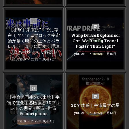
Posted
SF
Posted
in
SF
【衝撃】未来は“すでに存
in
在”していた…ブロック宇宙
Warp Drive Explained:
論が暴く時間の正体とパラ
Can We Really Travel
レルワールドに関する理論
Faster Than Light?
まとめ【ゆっくり解説】
phi72110
2025年10月15日
phi72110
2025年10月17日
Posted
SF
in
Posted
【生命と再生の未来館】宇
SF
in
宙で進化する医療と3Dプリ
3Dで体感｜宇宙最大の星
ントの世界 #宇宙 #世宙
#smartphone
phi72110
2025年10月13日
phi72110
2025年10月14日