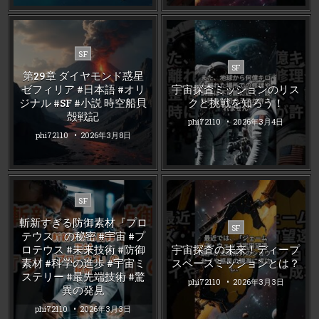
Posted
SF
Posted
in
SF
第29章 ダイヤモンド惑星
in
ゼフィリア #日本語 #オリ
宇宙探査ミッションのリス
ジナル #SF #小説 時空船貝
クと挑戦を知ろう！
殻戦記
phi72110
2026年3月4日
phi72110
2026年3月8日
Posted
SF
in
斬新すぎる防御素材『プロ
Posted
SF
テウス』の秘密 #宇宙 #プ
in
ロテウス #未来技術 #防御
宇宙探査の未来！ディープ
素材 #科学の進歩 #宇宙ミ
スペースミッションとは？
ステリー #最先端技術 #驚
phi72110
2026年3月3日
異の発見
phi72110
2026年3月3日