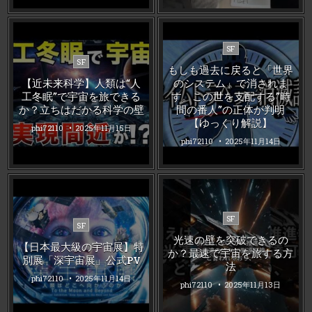
Posted
SF
Posted
in
SF
もしも過去に戻ると「世界
in
【近未来科学】人類は“人
のシステム」で消されま
工冬眠”で宇宙を旅できる
す。この世を支配する”時
か？立ちはだかる科学の壁
間の番人”の正体が判明
【ゆっくり解説】
phi72110
2025年11月15日
phi72110
2025年11月14日
Posted
SF
Posted
SF
in
in
光速の壁を突破できるの
【日本最大級の宇宙展】特
か？最速で宇宙を旅する方
別展「深宇宙展」公式PV
法
phi72110
2025年11月14日
phi72110
2025年11月13日