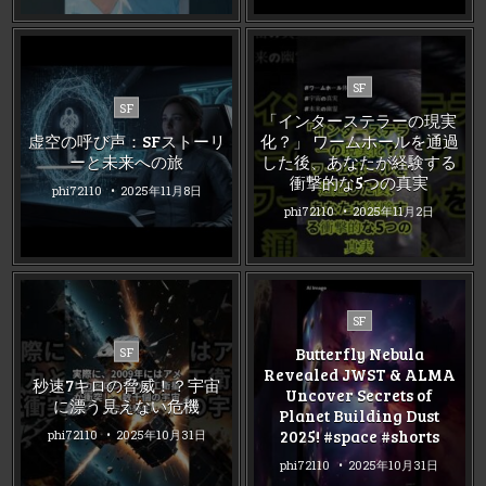
Posted
SF
Posted
in
SF
「インターステラーの現実
in
虚空の呼び声：SFストーリ
化？」 ワームホールを通過
ーと未来への旅
した後、あなたが経験する
衝撃的な5つの真実
phi72110
2025年11月8日
phi72110
2025年11月2日
Posted
SF
in
Posted
Butterfly Nebula
SF
in
Revealed JWST & ALMA
秒速7キロの脅威！？宇宙
Uncover Secrets of
に漂う見えない危機
Planet Building Dust
2025! #space #shorts
phi72110
2025年10月31日
phi72110
2025年10月31日