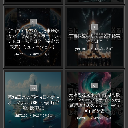
Posted
SF
Posted
in
SF
宇宙ゴミを放置した未来が
in
ヤバすぎた…ケスラー・シ
宇宙探査のリスクと不確実
ンドロームとは？【宇宙の
性とは？
未来シミュレーション】
phi72110
2026年3月8日
phi72110
2026年3月8日
Posted
SF
Posted
SF
in
in
光速を超える宇宙船は可能
第34章 水の惑星 #日本語 #
か！？ワープドライブの最
オリジナル #SF #小説 時空
新理論 #ミステリー #宇宙
船貝殻戦記
#宇宙探査
phi72110
2026年3月8日
phi72110
2026年3月8日