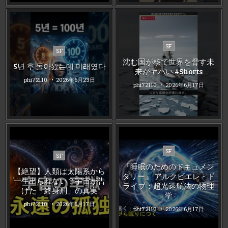
Posted
SF
Posted
SF
in
in
沈む国が核で世界を脅す未
5년 후 돌아왔는데 미래였다
来がヤバい #Shorts
phi72110
2026年6月23日
phi72110
2026年6月17日
Posted
SF
Posted
SF
in
in
「睡眠のためのドキュメン
【絶望】人類は太陽系から
タリー」 アルクビエレ・ド
一生出られない？宇宙が告
ライブ：超光速航法の物理
げた「終身刑」の真実
学
phi72110
2026年6月17日
phi72110
2026年6月17日