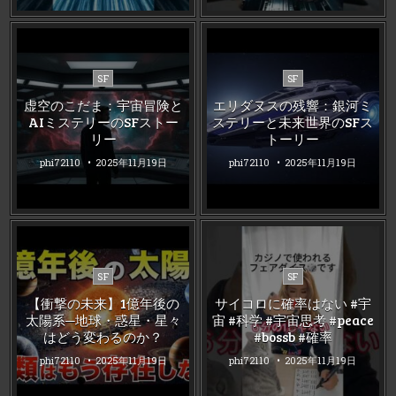
Posted
Posted
SF
SF
in
in
虚空のこだま：宇宙冒険と
エリダヌスの残響：銀河ミ
AIミステリーのSFストー
ステリーと未来世界のSFス
リー
トーリー
phi72110
2025年11月19日
phi72110
2025年11月19日
Posted
Posted
SF
SF
in
in
【衝撃の未来】1億年後の
サイコロに確率はない #宇
太陽系─地球・惑星・星々
宙 #科学 #宇宙思考 #peace
はどう変わるのか？
#bossb #確率
phi72110
2025年11月19日
phi72110
2025年11月19日